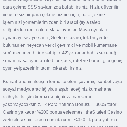
para çekme SSS sayfamızda bulabilirsiniz. Hızlı, güvenilir
ve ücretsiz bir para çekme hizmeti için, para çekme
işleminizi yöntemlerimizden biri aracılığıyla talep
ettiğinizden emin olun. Masa oyunları Masa oyunları
oynamayı seviyorsanız, Siteleri Casino, tek bir yerde
bulunan en heyecan verici çevrimiçi ve mobil kumarhane
sürümlerinden birine sahiptir. 42’ye kadar bahis seçeneği
sunan masa oyunları ile blackjack, rulet ve barbut gibi geniş
oyun yelpazesinin tadını çıkarabilirsiniz.
Kumarhanenin iletişim formu, telefon, çevrimiçi sohbet veya
sosyal medya aracılığıyla ulaşabileceğiniz kumarhane
ekibiyle iletişim kurmakta hiçbir zaman sorun
yaşamayacaksınız. İlk Para Yatırma Bonusu – 300Siteleri
Casino’ya kadar %200 bonus eşleşmesi, theSiteleri Casino
web sitesi spincasino.com’da yeni, %350 ilk para yatırma