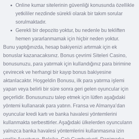
Online kumar sitelerinin güvenliği konusunda özellikle
yetkililer nezdinde sürekli olarak bir takım sorular
sorulmaktadır.
Gerekli bir depozito yoktur, bu nedenle bu tekliften
hemen yararlanmamak için hiçbir neden yoktur.
Bunu yaptığınızda, hesap bakiyenizi artırmak için ek
bonuslar kazanacaksınız. Bonus çevrimi Siteleri Casino,
bonusunuzu, para yatırmak için kullandığınız para birimine
çevirecek ve herhangi bir kayıp bonus bakiyesine
aktarılacaktır. Hoşgeldin Bonusu, ilk para yatırma işlemi
yapan veya belirli bir süre sonra geri gelen oyuncular için
geçerlidir. Bonusunuzu talep etmek için lütfen aşağıdaki
yöntemi kullanarak para yatırın. Fransa ve Almanya’dan
oyuncular kredi kartı ve banka havalesi yöntemlerini
kullanmakta serbesttirler. Aşağıdaki ülkelerden oyuncuların
yalnızca banka havalesi yöntemlerini kullanmasına izin