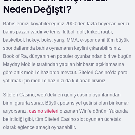
Neden Değişti?
Bahislerinizi koyabileceğiniz 2000’den fazla heyecan verici
bahis pazarı vardır ve tenis, futbol, golf, kriket, ragbi,
basketbol, hokey, boks, yarış, MMA, e-spor dahil tüm büyük
spor dallarında bahis oynamanın keyfini çıkarabilirsiniz.
Book of Ra, dünyanın en popüler oyunlarından biri ve bugün
Mayday Mobile tarafından yapılan bir basın açıklamasına
göre artık mobil cihazlarda mevcut. Siteleri Casino’da para
yatırmak için mobil cihazınızı da kullanabilirsiniz.
Siteleri Casino, web’deki en geniş casino oyunlarından
birini gururla sunar. Büyük potansiyel getirisi olan bir kumar
arıyorsanız,
casino siteleri
o zaman Win’e dönün. Yukarıda
belirtildiği gibi, tüm Siteleri Casino slot oyunları ücretsiz
olarak eğlence amaçlı oynanabilir.