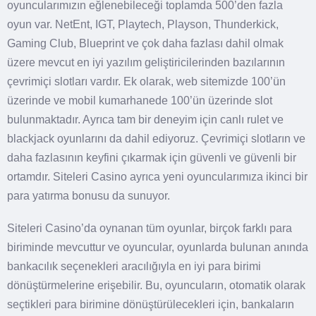
oyuncularımızın eğlenebileceği toplamda 500’den fazla
oyun var. NetEnt, IGT, Playtech, Playson, Thunderkick,
Gaming Club, Blueprint ve çok daha fazlası dahil olmak
üzere mevcut en iyi yazılım geliştiricilerinden bazılarının
çevrimiçi slotları vardır. Ek olarak, web sitemizde 100’ün
üzerinde ve mobil kumarhanede 100’ün üzerinde slot
bulunmaktadır. Ayrıca tam bir deneyim için canlı rulet ve
blackjack oyunlarını da dahil ediyoruz. Çevrimiçi slotların ve
daha fazlasının keyfini çıkarmak için güvenli ve güvenli bir
ortamdır. Siteleri Casino ayrıca yeni oyuncularımıza ikinci bir
para yatırma bonusu da sunuyor.
Siteleri Casino’da oynanan tüm oyunlar, birçok farklı para
biriminde mevcuttur ve oyuncular, oyunlarda bulunan anında
bankacılık seçenekleri aracılığıyla en iyi para birimi
dönüştürmelerine erişebilir. Bu, oyuncuların, otomatik olarak
seçtikleri para birimine dönüştürülecekleri için, bankaların