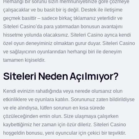
Herhangi bir sorunu sizin memnuniyetinize göre çözmeye
çalışacaklar ve bu basit bir iş değil. Destek ile iletişime
geçmek basittir – sadece birkaç tıklamanız yeterlidir ve
Siteleri Casino’da para yatırmadan bonusun avantajını
hissetme yolunda olacaksınız. Siteleri Casino ayrıca kendi
özel oyun deneyiminiz olmaktan gurur duyar. Siteleri Casino
ve sağlayıcının oyunlarından herhangi biri ile deneyim
tamamen kişiseldir.
Siteleri Neden Açılmıyor?
Kendi evinizin rahatlığında veya nerede olursanız olun
etkinliklere ve oyunlara katılın. Sorununuz zaten bildirildiyse
ve ele alındıysa, lütfen sorunun en kısa sürede
çözüleceğinden emin olun. Size ulaşmaya çalışırken
kaybettiğimiz her zaman için özür dileriz. Siteleri Casino
hoşgeldin bonusu, yeni oyuncular için çekici bir teşviktir.