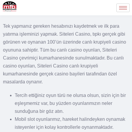
Tek yapmanız gereken hesabınızı kaydetmek ve ilk para
yatırma işleminizi yapmak. Siteleri Casino, tıpkı gerçek gibi
görünen ve oynanan 100’ün üzerinde canlı krupiyeli casino
oyununa sahiptir. Tüm bu canlı casino oyunları, Siteleri
Casino çevrimiçi kumarhanesinde sunulmaktadır. Bu canlı
casino oyunları, Siteleri Casino canlı krupiyeli
kumarhanesinde gerçek casino bayileri tarafından özel
masalarda oynanır.
Tercih ettiğiniz oyun türü ne olursa olsun, sizin için bir
eşleşmemiz var, bu yüzden oyunlarımızın neler
sunduğuna bir göz atın.
Mobil slot oyunlarımız, hareket halindeyken oynamak
isteyenler için kolay kontrollerle oynanmaktadır.