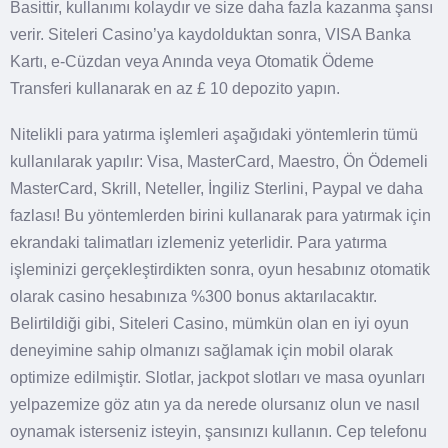
Basittir, kullanımı kolaydır ve size daha fazla kazanma şansı
verir. Siteleri Casino’ya kaydolduktan sonra, VISA Banka
Kartı, e-Cüzdan veya Anında veya Otomatik Ödeme
Transferi kullanarak en az £ 10 depozito yapın.
Nitelikli para yatırma işlemleri aşağıdaki yöntemlerin tümü
kullanılarak yapılır: Visa, MasterCard, Maestro, Ön Ödemeli
MasterCard, Skrill, Neteller, İngiliz Sterlini, Paypal ve daha
fazlası! Bu yöntemlerden birini kullanarak para yatırmak için
ekrandaki talimatları izlemeniz yeterlidir. Para yatırma
işleminizi gerçekleştirdikten sonra, oyun hesabınız otomatik
olarak casino hesabınıza %300 bonus aktarılacaktır.
Belirtildiği gibi, Siteleri Casino, mümkün olan en iyi oyun
deneyimine sahip olmanızı sağlamak için mobil olarak
optimize edilmiştir. Slotlar, jackpot slotları ve masa oyunları
yelpazemize göz atın ya da nerede olursanız olun ve nasıl
oynamak isterseniz isteyin, şansınızı kullanın. Cep telefonu