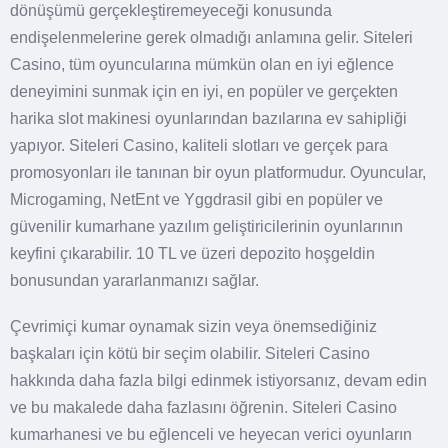
dönüşümü gerçekleştiremeyeceği konusunda
endişelenmelerine gerek olmadığı anlamına gelir. Siteleri
Casino, tüm oyuncularına mümkün olan en iyi eğlence
deneyimini sunmak için en iyi, en popüler ve gerçekten
harika slot makinesi oyunlarından bazılarına ev sahipliği
yapıyor. Siteleri Casino, kaliteli slotları ve gerçek para
promosyonları ile tanınan bir oyun platformudur. Oyuncular,
Microgaming, NetEnt ve Yggdrasil gibi en popüler ve
güvenilir kumarhane yazılım geliştiricilerinin oyunlarının
keyfini çıkarabilir. 10 TL ve üzeri depozito hoşgeldin
bonusundan yararlanmanızı sağlar.
Çevrimiçi kumar oynamak sizin veya önemsediğiniz
başkaları için kötü bir seçim olabilir. Siteleri Casino
hakkında daha fazla bilgi edinmek istiyorsanız, devam edin
ve bu makalede daha fazlasını öğrenin. Siteleri Casino
kumarhanesi ve bu eğlenceli ve heyecan verici oyunların