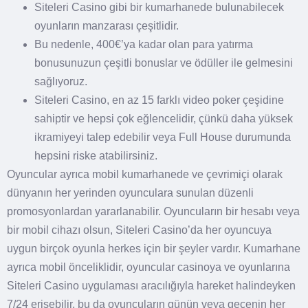
Siteleri Casino gibi bir kumarhanede bulunabilecek
oyunların manzarası çeşitlidir.
Bu nedenle, 400€’ya kadar olan para yatırma
bonusunuzun çeşitli bonuslar ve ödüller ile gelmesini
sağlıyoruz.
Siteleri Casino, en az 15 farklı video poker çeşidine
sahiptir ve hepsi çok eğlencelidir, çünkü daha yüksek
ikramiyeyi talep edebilir veya Full House durumunda
hepsini riske atabilirsiniz.
Oyuncular ayrıca mobil kumarhanede ve çevrimiçi olarak
dünyanın her yerinden oyunculara sunulan düzenli
promosyonlardan yararlanabilir. Oyuncuların bir hesabı veya
bir mobil cihazı olsun, Siteleri Casino’da her oyuncuya
uygun birçok oyunla herkes için bir şeyler vardır. Kumarhane
ayrıca mobil önceliklidir, oyuncular casinoya ve oyunlarına
Siteleri Casino uygulaması aracılığıyla hareket halindeyken
7/24 erişebilir, bu da oyuncuların günün veya gecenin her