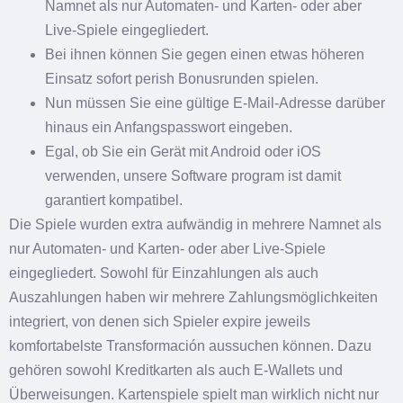
Namnet als nur Automaten- und Karten- oder aber
Live-Spiele eingegliedert.
Bei ihnen können Sie gegen einen etwas höheren
Einsatz sofort perish Bonusrunden spielen.
Nun müssen Sie eine gültige E-Mail-Adresse darüber
hinaus ein Anfangspasswort eingeben.
Egal, ob Sie ein Gerät mit Android oder iOS
verwenden, unsere Software program ist damit
garantiert kompatibel.
Die Spiele wurden extra aufwändig in mehrere Namnet als
nur Automaten- und Karten- oder aber Live-Spiele
eingegliedert. Sowohl für Einzahlungen als auch
Auszahlungen haben wir mehrere Zahlungsmöglichkeiten
integriert, von denen sich Spieler expire jeweils
komfortabelste Transformación aussuchen können. Dazu
gehören sowohl Kreditkarten als auch E-Wallets und
Überweisungen. Kartenspiele spielt man wirklich nicht nur