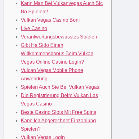
Kann Man Bei Vulkanvegas Auch Sic
Bo Spielen?
Vulkan Vegas Casino Boni
Live Casino
Verantwortungsbewusstes Spielen
Gibt Ha Sido Einen
Willkommensbonus Beim Vulkan
Vegas Online Casino Login?
Vulcan Vegas Mobile Phone
Anwendung
Spielen Auch Sie Bei Vulkan Vegas!
Die Registrierung Beim Vulkan Las
Vegas Casino
Beste Casino Slots Mit Free Spins
Kann Ich Abgerechnet Einzahlung
Spielen?
Vulkan Vegas Login