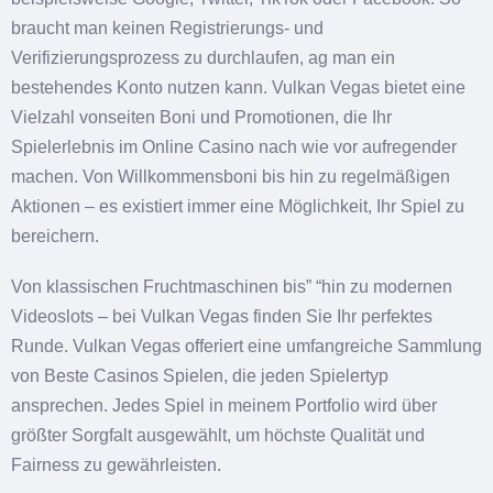
braucht man keinen Registrierungs- und
Verifizierungsprozess zu durchlaufen, ag man ein
bestehendes Konto nutzen kann. Vulkan Vegas bietet eine
Vielzahl vonseiten Boni und Promotionen, die Ihr
Spielerlebnis im Online Casino nach wie vor aufregender
machen. Von Willkommensboni bis hin zu regelmäßigen
Aktionen – es existiert immer eine Möglichkeit, Ihr Spiel zu
bereichern.
Von klassischen Fruchtmaschinen bis” “hin zu modernen
Videoslots – bei Vulkan Vegas finden Sie Ihr perfektes
Runde. Vulkan Vegas offeriert eine umfangreiche Sammlung
von Beste Casinos Spielen, die jeden Spielertyp
ansprechen. Jedes Spiel in meinem Portfolio wird über
größter Sorgfalt ausgewählt, um höchste Qualität und
Fairness zu gewährleisten.