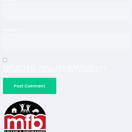
WEBSITE
SAVE MY NAME, EMAIL, AND WEBSITE IN THIS
BROWSER FOR THE NEXT TIME I COMMENT.