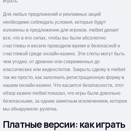
играть.
Для любых предложений и рекламных акций
необходимо соблюдать условия, которые будут
изложены в предложении для игроков. melbet делает
все, что в его силах, чтобы вы были абсолютно
счастливы и весело проводили время в безопасной и
счастливой среде онлайн-казино. Эти слоты могут быть
чем угодно, от древних или современных до
классических или видеослотов. Закрыть сделку в melbet
так же просто, как заполнить регистрационную форму в
нашем онлайн-казино. Что касается безопасности, этот
обзор казино melbet показал, что игры были довольно
безопасными, за одним заметным исключением, которое
мы обнаружили: рулетка.
Платные версии: как играть