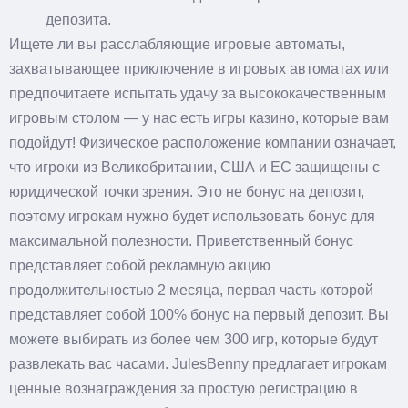
депозита.
Ищете ли вы расслабляющие игровые автоматы,
захватывающее приключение в игровых автоматах или
предпочитаете испытать удачу за высококачественным
игровым столом — у нас есть игры казино, которые вам
подойдут! Физическое расположение компании означает,
что игроки из Великобритании, США и ЕС защищены с
юридической точки зрения. Это не бонус на депозит,
поэтому игрокам нужно будет использовать бонус для
максимальной полезности. Приветственный бонус
представляет собой рекламную акцию
продолжительностью 2 месяца, первая часть которой
представляет собой 100% бонус на первый депозит. Вы
можете выбирать из более чем 300 игр, которые будут
развлекать вас часами. JulesBenny предлагает игрокам
ценные вознаграждения за простую регистрацию в