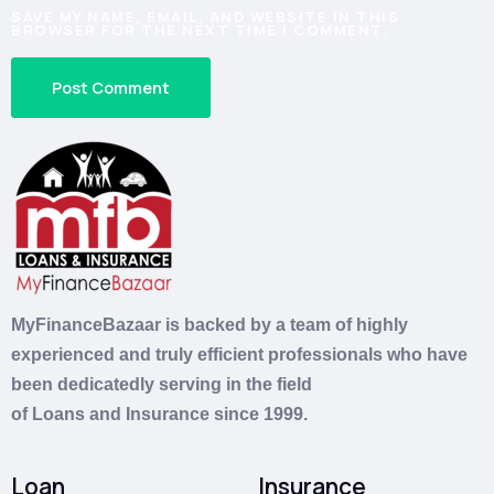
SAVE MY NAME, EMAIL, AND WEBSITE IN THIS
BROWSER FOR THE NEXT TIME I COMMENT.
MyFinanceBazaar is backed by a team of highly
experienced and truly efficient professionals who have
been dedicatedly serving in the field
of
Loans
and
Insurance
since 1999.
Loan
Insurance