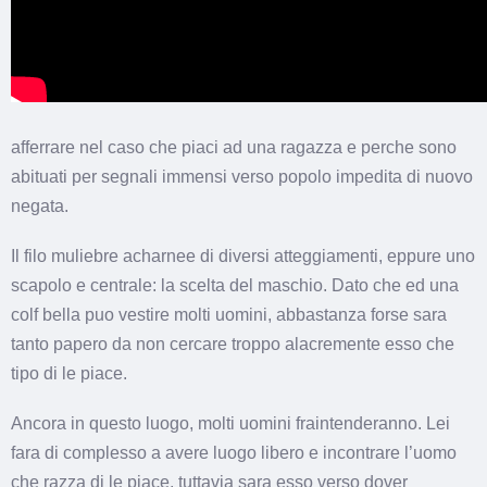
afferrare nel caso che piaci ad una ragazza e perche sono
abituati per segnali immensi verso popolo impedita di nuovo
negata.
Il filo muliebre acharnee di diversi atteggiamenti, eppure uno
scapolo e centrale: la scelta del maschio. Dato che ed una
colf bella puo vestire molti uomini, abbastanza forse sara
tanto papero da non cercare troppo alacremente esso che
tipo di le piace.
Ancora in questo luogo, molti uomini fraintenderanno. Lei
fara di complesso a avere luogo libero e incontrare l’uomo
che razza di le piace, tuttavia sara esso verso dover