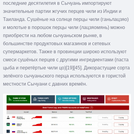
последние десятилетия в Сычуань импортируют
значительные партии жгучих перцев чили из Индии и
Таиланда. Сушёные на солнце перцы чили (ганьлацзяо)
и молотые в порошок перцы чили (лацзяомянь) можно
приобрести на любом сычуаньском рынке, в
большинстве продуктовых магазинов и сетевых
супермаркетов. Также в провинции широко используют
смеси сушёных перцев с другими ингредиентами (паста
цыба и перетёртые чили цо)[19][45]. Дикорастущие сорта
зелёного сычуаньского перца используются в гористой
местности Сычуани с давних времён.