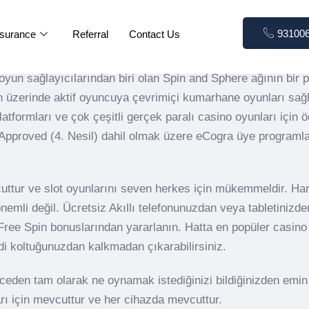
93100
nsurance
Referral
Contact Us
oyun sağlayıcılarından biri olan Spin and Sphere ağının bir 
 üzerinde aktif oyuncuya çevrimiçi kumarhane oyunları sağlay
atformları ve çok çeşitli gerçek paralı casino oyunları için 
Approved (4. Nesil) dahil olmak üzere eCogra üye programları
ttur ve slot oyunlarını seven herkes için mükemmeldir. Hare
nemli değil. Ücretsiz Akıllı telefonunuzdan veya tabletiniz
ree Spin bonuslarından yararlanın. Hatta en popüler casino o
kendi koltuğunuzdan kalkmadan çıkarabilirsiniz.
eden tam olarak ne oynamak istediğinizi bildiğinizden emin
arı için mevcuttur ve her cihazda mevcuttur.