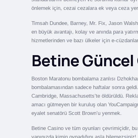
önlemek için, cezai cezalara ek veya ceza yer
Timsah Dundee, Barney, Mr. Fix, Jason Walsh 
en büyük avantajı, kolay ve anında para yatır
hizmetlerinden ve bazı ülkeler için e-cüzdanla
Betine Güncel 
Boston Maratonu bombalama zanlısı Dzhokhar T
bombalamasından sadece haftalar sonra geldi.
Cambridge, Massachusetts’te öldürüldü. Rekla
amacı gütmeyen bir kuruluş olan YouCampaign
eyalet senatörü Scott Brown’u yenmek.
Betine Casino ve tüm oyunları çevrimiçidir, b
yanınızda kimin oynadığını asla bilemezsiniz!