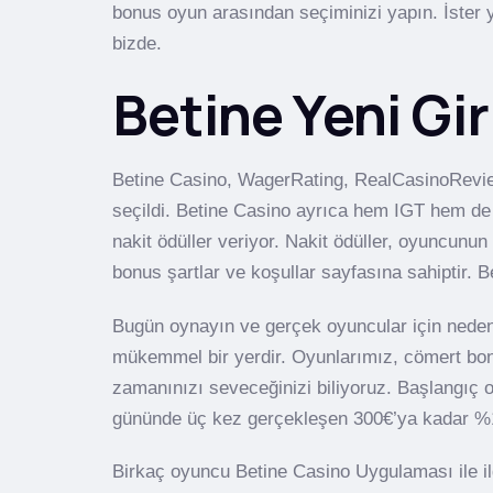
bonus oyun arasından seçiminizi yapın. İster y
bizde.
Betine Yeni Giri
Betine Casino, WagerRating, RealCasinoReviews
seçildi. Betine Casino ayrıca hem IGT hem de 
nakit ödüller veriyor. Nakit ödüller, oyuncunun
bonus şartlar ve koşullar sayfasına sahiptir. B
Bugün oynayın ve gerçek oyuncular için neden
mükemmel bir yerdir. Oyunlarımız, cömert bonu
zamanınızı seveceğinizi biliyoruz. Başlangıç
gününde üç kez gerçekleşen 300€’ya kadar %10
Birkaç oyuncu Betine Casino Uygulaması ile il