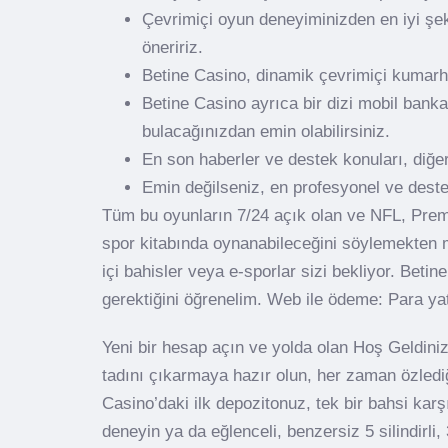
Çevrimiçi oyun deneyiminizden en iyi şek
öneririz.
Betine Casino, dinamik çevrimiçi kumarh
Betine Casino ayrıca bir dizi mobil bank
bulacağınızdan emin olabilirsiniz.
En son haberler ve destek konuları, diğe
Emin değilseniz, en profesyonel ve destek
Tüm bu oyunların 7/24 açık olan ve NFL, Premi
spor kitabında oynanabileceğini söylemekten 
içi bahisler veya e-sporlar sizi bekliyor. Bet
gerektiğini öğrenelim. Web ile ödeme: Para yat
Yeni bir hesap açın ve yolda olan Hoş Geldi
tadını çıkarmaya hazır olun, her zaman özlediğ
Casino’daki ilk depozitonuz, tek bir bahsi kar
deneyin ya da eğlenceli, benzersiz 5 silindirli