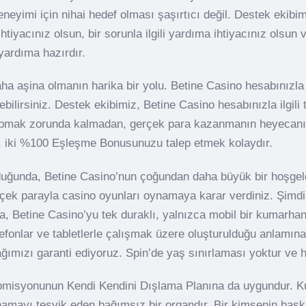
neyimi için nihai hedef olması şaşırtıcı değil. Destek ekibi
 ihtiyacınız olsun, bir sorunla ilgili yardıma ihtiyacınız ols
yardıma hazırdır.
ha aşina olmanın harika bir yolu. Betine Casino hesabınızla i
ebilirsiniz. Destek ekibimiz, Betine Casino hesabınızla ilgili
apmak zorunda kalmadan, gerçek para kazanmanın heyecanını
n, iki %100 Eşleşme Bonusunuzu talep etmek kolaydır.
duğunda, Betine Casino’nun çoğundan daha büyük bir hoşgeld
erçek parayla casino oyunları oynamaya karar verdiniz. Şimd
, Betine Casino’yu tek duraklı, yalnızca mobil bir kumarhane
efonlar ve tabletlerle çalışmak üzere oluşturulduğu anlamına
cağımızı garanti ediyoruz. Spin’de yaş sınırlaması yoktur ve
Komisyonunun Kendi Kendini Dışlama Planına da uygundur. K
namayı teşvik eden bağımsız bir organdır. Bir kimsenin başka