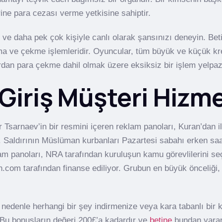
ine para cezası verme yetkisine sahiptir.
ve daha pek çok kişiyle canlı olarak şansınızı deneyin. Be
ma ve çekme işlemleridir. Oyuncular, tüm büyük ve küçük kre
rdan para çekme dahil olmak üzere eksiksiz bir işlem yelpazes
Giriş Müşteri Hizme
sarnaev’in bir resmini içeren reklam panoları, Kuran’dan 
 Saldırının Müslüman kurbanları Pazartesi sabahı erken saat
m panoları, NRA tarafından kuruluşun kamu görevlilerini se
.com tarafından finanse ediliyor. Grubun en büyük önceli
u nedenle herhangi bir şey indirmenize veya kara tabanlı bi
 Bu bonusların değeri 200£’a kadardır ve
betine
bundan yarar