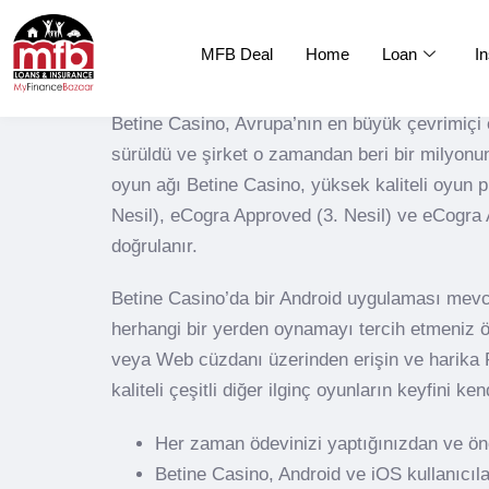
MFB Deal
Home
Loan
I
Betine Casino, Avrupa’nın en büyük çevrimiçi 
sürüldü ve şirket o zamandan beri bir milyonun
oyun ağı Betine Casino, yüksek kaliteli oyun pl
Nesil), eCogra Approved (3. Nesil) ve eCogra 
doğrulanır.
Betine Casino’da bir Android uygulaması mevcu
herhangi bir yerden oynamayı tercih etmeniz ö
veya Web cüzdanı üzerinden erişin ve harika F
kaliteli çeşitli diğer ilginç oyunların keyfini 
Her zaman ödevinizi yaptığınızdan ve önc
Betine Casino, Android ve iOS kullanıcıl