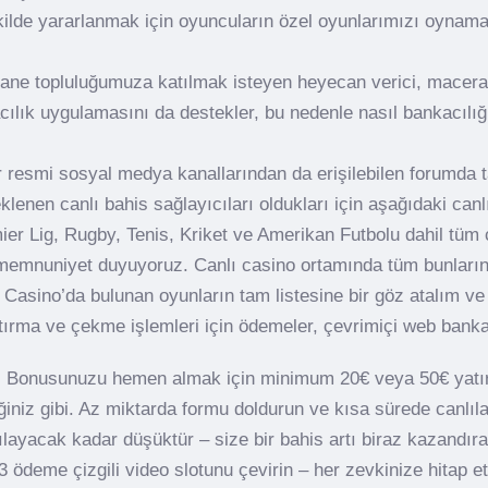
ilde yararlanmak için oyuncuların özel oyunlarımızı oynamala
ane topluluğumuza katılmak isteyen heyecan verici, macerac
acılık uygulamasını da destekler, bu nedenle nasıl bankacılı
r resmi sosyal medya kanallarından da erişilebilen forumda t
lenen canlı bahis sağlayıcıları oldukları için aşağıdaki canl
er Lig, Rugby, Tenis, Kriket ve Amerikan Futbolu dahil tüm 
memnuniyet duyuyoruz. Canlı casino ortamında tüm bunların t
ine Casino’da bulunan oyunların tam listesine bir göz atalım 
ırma ve çekme işlemleri için ödemeler, çevrimiçi web bankacıl
niz Bonusunuzu hemen almak için minimum 20€ veya 50€ yatı
iniz gibi. Az miktarda formu doldurun ve kısa sürede canlıla
şılayacak kadar düşüktür – size bir bahis artı biraz kazandır
, 3 ödeme çizgili video slotunu çevirin – her zevkinize hitap