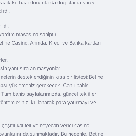
 yazık ki, bazı durumlarda doğrulama süreci
irdi.
ildi.
yardım masasına sahiptir.
tine Casino, Anında, Kredi ve Banka kartları
ler.
esin yanı sıra animasyonlar.
elerin desteklendiğinin kısa bir listesi:Betine
ması yüklemeniz gerekecek. Canlı bahis
. Tüm bahis sayfalarımızda, güncel teklifler
 yöntemlerinizi kullanarak para yatırmayı ve
şitli kaliteli ve heyecan verici casino
 oyunlarını da sunmaktadır. Bu nedenle, Betine