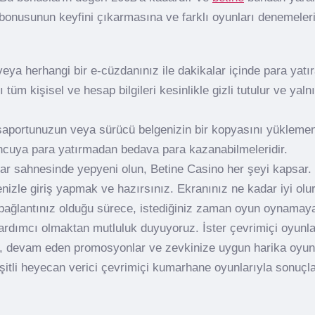
bonusunun keyfini çıkarmasına ve farklı oyunları denemeleri
eya herhangi bir e-cüzdanınız ile dakikalar içinde para yatıra
 tüm kişisel ve hesap bilgileri kesinlikle gizli tutulur ve 
asaportunuzun veya sürücü belgenizin bir kopyasını yüklemen
uncuya para yatırmadan bedava para kazanabilmeleridir.
umar sahnesinde yepyeni olun, Betine Casino her şeyi kapsar.
izle giriş yapmak ve hazırsınız. Ekranınız ne kadar iyi olurs
t bağlantınız olduğu sürece, istediğiniz zaman oyun oynamay
rdımcı olmaktan mutluluk duyuyoruz. İster çevrimiçi oyunlard
r, devam eden promosyonlar ve zevkinize uygun harika oyun 
şitli heyecan verici çevrimiçi kumarhane oyunlarıyla sonuçl