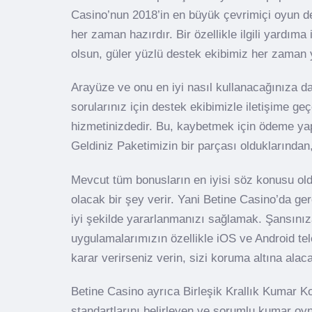
Casino’nun 2018’in en büyük çevrimiçi oyun de
her zaman hazırdır. Bir özellikle ilgili yardıma
olsun, güler yüzlü destek ekibimiz her zaman 
Arayüze ve onu en iyi nasıl kullanacağınıza da
sorularınız için destek ekibimizle iletişime geç
hizmetinizdedir. Bu, kaybetmek için ödeme y
Geldiniz Paketimizin bir parçası olduklarında
Mevcut tüm bonusların en iyisi söz konusu ol
olacak bir şey verir. Yani Betine Casino’da g
iyi şekilde yararlanmanızı sağlamak. Şansınıza
uygulamalarımızın özellikle iOS ve Android tel
karar verirseniz verin, sizi koruma altına ala
Betine Casino ayrıca Birleşik Krallık Kumar 
standartlarını belirleyen ve sorumlu kumar oy