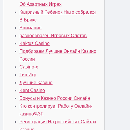
Об Азартных Играх
Капризный Ребенок Нато собрался
В Брикс
Внимание
разнообразен Игровых Слотов
Kaktuz Casino
Подбираем Лучшие Онлайн Казино
России
Casino-x
Тип Игр
Лучшие Казино
Kent Casino
Бонусы и Казино России Онлайн
Кто контролирует Работу Онлайн-
казино%3F
Регистрация На российских Сайтах
Казино