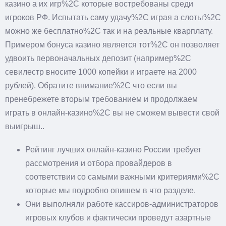
казино а их игр%2C которые востребованы среди
игроков РФ. Испытать саму удачу%2C играя а слоты%2C
можно же бесплатно%2C так и на реальные кварплату.
Примером бонуса казино является тот%2C он позволяет
удвоить первоначальных депозит (например%2C
севилестр вносите 1000 копейки и играете на 2000
рублей). Обратите внимание%2C что если вы
пренебрежете вторым требованием и продолжаем
играть в онлайн-казино%2C вы не сможем вывести свой
выигрыш..
Рейтинг лучших онлайн-казино России требует
рассмотрения и отбора провайдеров в
соответствии со самыми важными критериями%2C
которые мы подробно опишем в что разделе.
Они выполняли работе кассиров-администраторов
игровых клубов и фактически проведут азартные