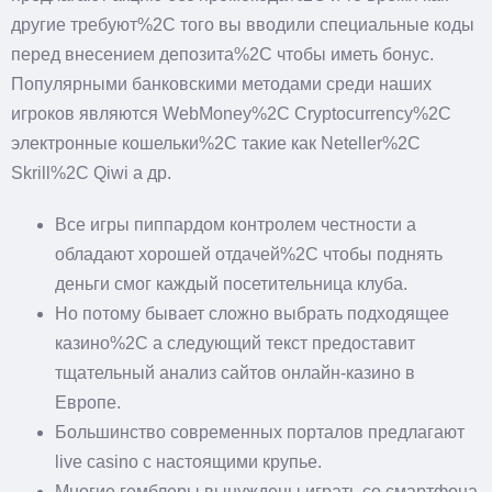
другие требуют%2C того вы вводили специальные коды
перед внесением депозита%2C чтобы иметь бонус.
Популярными банковскими методами среди наших
игроков являются WebMoney%2C Cryptocurrency%2C
электронные кошельки%2C такие как Neteller%2C
Skrill%2C Qiwi а др.
Все игры пиппардом контролем честности а
обладают хорошей отдачей%2C чтобы поднять
деньги смог каждый посетительница клуба.
Но потому бывает сложно выбрать подходящее
казино%2C а следующий текст предоставит
тщательный анализ сайтов онлайн-казино в
Европе.
Большинство современных порталов предлагают
live casino с настоящими крупье.
Многие гемблеры вынуждены играть со смартфона