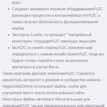
игры.
Синдикат занимался игровым оборудованием%2C
руководил процессом и контролировал его%2C а
также получал безопасность функционирования
клубов.
Эксперты Casino. ru проводят” “ежедневный
мониторинг площадок%2C имеющих лицензию.
Мы%2C со своей стороны%2C поможем вам
определиться с самым онлайн казино%2C тогда вы
будете готовы перейти к игре на реальные
приличные в слотах Вегас.
Такие компании дорожат клиентами%2C стараются
заработать авторитет и доверие и сообществе игроков.
VegasSlotsOnline использует файлы cookie для
улучшения моего опыта использования сайта.
Некоторые файлы являемся обязательными для
доведения%2C так как предназначенные для наилучшей