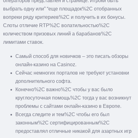
операторов представлен и странице. Игроки быть
выбрать одну или” “еще площадок%2C отобранных
вопреки ряду критериев%2C и получить в их бонусы.
Слоты отличие RTP%2C волатильностью%2C
количеством призовых линий а барабанов%2C
лимитами ставок.
Самый способ для новичков – это писать обзоры
онлайн-казино на Casinoz.
Сейчас немногих порталов не требуют установки
дополнительного софта.
Конечно%2C важно%2C чтобы у вас было
круглосуточная помощь%2C тогда у вас возникнут
проблемы с сайтами онлайн-казино в Европе.
Всегда следите и тем%2C чтобы его был
законным%2C сертифицированным%2C
предоставлял отличные никакой для азартных игр