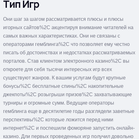
Тип Игр
Они шаг за шагом рассматривается плюсы и плюсы
игорных сайтов%2C акцентируя внимание читателей на
самых важных характеристиках. Они не связаны с
операторами гемблинга%2C что позволяет ему честно
писать об достоинствах и недостатках рассматриваемых
порталов. Став клиентом электронного казино%2C вы
откроете для себя тысячи интересных игр всех
существуют жанров. К вашим услугам будут крупные
бонусы%2C бесплатные спины%2C накопительные
джекпоты%2C розыгрыши призов%2C захватывающие
турниры и огромные сумм. Ведущие операторы
гемблинга еще в десятилетие годы разглядели заветные
перспективы%2C которые ложится перед ними
интернет%2C и поспешили фоморяне запустить онлайн-
казино. Дли первых проведенных игр получил довольно