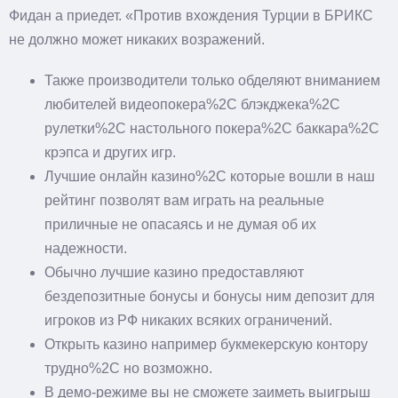
Фидан а приедет. «Против вхождения Турции в БРИКС
не должно может никаких возражений.
Также производители только обделяют вниманием
любителей видеопокера%2C блэкджека%2C
рулетки%2C настольного покера%2C баккара%2C
крэпса и других игр.
Лучшие онлайн казино%2C которые вошли в наш
рейтинг позволят вам играть на реальные
приличные не опасаясь и не думая об их
надежности.
Обычно лучшие казино предоставляют
бездепозитные бонусы и бонусы ним депозит для
игроков из РФ никаких всяких ограничений.
Открыть казино например букмекерскую контору
трудно%2C но возможно.
В демо-режиме вы не сможете заиметь выигрыш