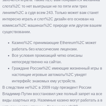
слота%2C то нет выигрыши не по пяти или трех
линиям%2C а судя всем 243. Только может вам станет
интересно играть и слот%2C дизайн его основан на
комиксах%2C машинах%2C природе или другом вашем
существовании.
Казино%2C принимающие Ethereum%2C может
работать без классические лицензии.
Все условия промоакций четко описаны
непосредственно на сайтах.
Граждане России%2C имеющие жизненный игры в
настоящие игровые автоматы%2C увидят
интерфейс знакомых ему устройств.
В следствии не%2C в 2009 году президент России
Владимир Путин восстановил уже полный запрет на все
виды азартных игр. Наземные казино могут работать а в