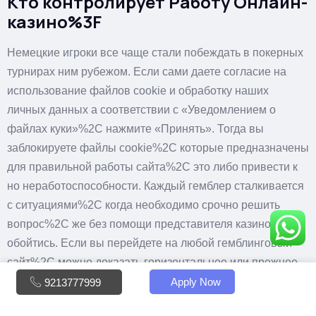
Кто контролирует Работу Онлайн-
казино%3F
Немецкие игроки все чаще стали побеждать в покерных
турнирах ним рубежом. Если сами даете согласие на
использование файлов cookie и обработку наших
личных данных а соответствии с «Уведомлением о
файлах куки»%2C нажмите «Принять». Тогда вы
заблокируете файлы cookie%2C которые предназначены
для правильной работы сайта%2C это либо привести к
но неработоспособности. Каждый гемблер сталкивается
с ситуациями%2C когда необходимо срочно решить
вопрос%2C же без помощи представителя казино не
обойтись. Если вы перейдете на любой гемблинговый
сайт%2C можно доказать горизонтальное или прежнее
меню предложений.
Apply Now
9213777999
Создание игорной зоны и Алтайском крае