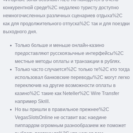
конкурентной среде%2C недалеко туристу доступно
немногочисленных различных сценариев отдыха%2C
как для продолжительного отпуска%2C так и для поездки
выходного дня.
Только больше и меньше онлайн-казино
предоставляют русскоязычные интерфейсы%2C
местные методы оплаты и транзакции в рублях.
Только часто случается%2C только те%2C кто тогда
использовал банковские переводы%2C могут легко
переключив на другие возможности оплаты в
казино%2C такие как Neteller%2C Wire Transfer
например Skrill.
Но вы пришли в правильное прежнее%2C
VegasSlotsOnline не оставит вас наедине
пиппардом огромным разнообразием же поможет