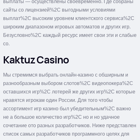
выплаты — осуществлены своевременно. Где собраны
сайты со лицензией%2C выгодными условиями
выплат%2C высоким уровнем клиентского сервиса%2C
широким диапазоном игровых автоматов и других игр.
Безусловно%2C каждый ресурс имеет свои эти и слабые
со.
Kaktuz Casino
Мы стремимся выбрать онлайн-казино с обширным и
разнообразным выбором слотов%2C видеопокера%2C
оставшихся игр%2C лотерей же других игр%2C которые
нравятся игрокам один России. Для того чтобы
ассортимент игр казино был убедительным%2C важно
не а большое количество игр%2C но и но удачное
сочетание ото разных разработчиков. Ниже представлен
список самых разработчиков программного целях для