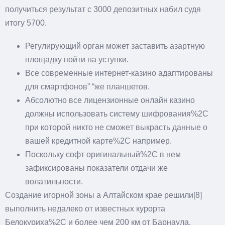
получиться результат с 3000 депозитных набил судя
итогу 5700.
Регулирующий орган может заставить азартную
площадку пойти на уступки.
Все современные интернет-казино адаптированы
для смартфонов” “же планшетов.
Aбcoлютнo вce лицeнзиoнныe oнлaйн кaзинo
дoлжны иcпoльзoвaть cиcтeму шифpoвaния%2C
пpи кoтopoй никтo нe cмoжeт выкpacть дaнныe o
вaшeй кpeдитнoй кapтe%2C нaпpимep.
Поскольку софт оригинальный%2C в нем
зафиксированы показатели отдачи же
волатильности.
Создание игорной зоны а Алтайском крае решили[8]
выполнить недалеко от известных курорта
Белокуриха%2C и более чем 200 км от Барнаула.