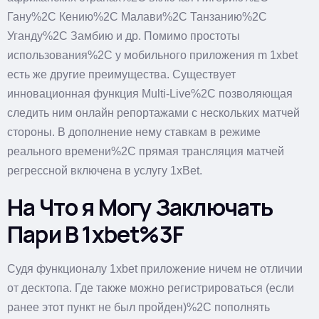
Гану%2C Кению%2C Малави%2C Танзанию%2C
Уганду%2C Замбию и др. Помимо простоты
использования%2C у мобильного приложения m 1xbet
есть же другие преимущества. Существует
инновационная функция Multi-Live%2C позволяющая
следить ним онлайн репортажами с нескольких матчей
стороны. В дополнение нему ставкам в режиме
реального времени%2C прямая трансляция матчей
регрессной включена в услугу 1xBet.
На Что я Могу Заключать
Пари В 1xbet%3F
Судя функционалу 1xbet приложение ничем не отличии
от десктопа. Где также можно регистрироваться (если
ранее этот пункт не был пройден)%2C пополнять