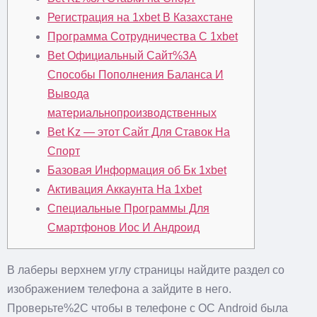
Регистрация на 1xbet В Казахстане
Программа Сотрудничества С 1xbet
Bet Официальный Сайт%3A
Способы Пополнения Баланса И
Вывода
материальнопроизводственных
Bet Kz — этот Сайт Для Ставок На
Спорт
Базовая Информация об Бк 1xbet
Активация Аккаунта На 1xbet
Специальные Программы Для
Смартфонов Иос И Андроид
В лаберы верхнем углу страницы найдите раздел со
изображением телефона а зайдите в него.
Проверьте%2C чтобы в телефоне с ОС Android была