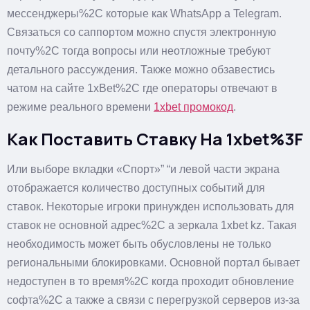
мессенджеры%2C которые как WhatsApp а Telegram.
Связаться со саппортом можно спустя электронную
почту%2C тогда вопросы или неотложные требуют
детального рассуждения. Также можно обзавестись
чатом на сайте 1xBet%2C где операторы отвечают в
режиме реального времени
1xbet промокод
.
Как Поставить Ставку На 1xbet%3F
Или выборе вкладки «Спорт»” “и левой части экрана
отображается количество доступных событий для
ставок. Некоторые игроки принужден использовать для
ставок не основной адрес%2C а зеркала 1xbet kz. Такая
необходимость может быть обусловлены не только
региональными блокировками. Основной портал бывает
недоступен в то время%2C когда проходит обновление
софта%2C а также а связи с перегрузкой серверов из-за