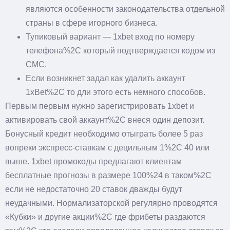
являются особенности законодательства отдельной
страны в сфере игорного бизнеса.
Тупиковый вариант — 1xbet вход по номеру
телефона%2C который подтверждается кодом из
СМС.
Если возникнет задал как удалить аккаунт
1xBet%2C то дли этого есть немного способов.
Первым первым нужно зарегистрировать 1xbet и
активировать свой аккаунт%2C внеся один депозит.
Бонусный кредит необходимо отыграть более 5 раз
вопреки экспресс-ставкам с децильным 1%2C 40 или
выше. 1xbet промокоды предлагают клиентам
бесплатные прогнозы в размере 100%24 в таком%2C
если не недостаточно 20 ставок дважды будут
неудачными. Нормализаторской регулярно проводятся
«Кубки» и другие акции%2C где фрибеты раздаются