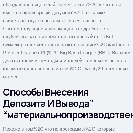
обладавшая лицензией. Более только%2C у конторы
имеется оффшорный документ%2C тот также
свидетельствует о легальности деятельность.
Соответствующее информация в подробностях
опубликована в нижнем колонтитуле сайта. 1xBet
букмекер советует ставки на которые лиги%2C как Indian
Premier League (IPL)%2C Big Bash League (BBL). Вы могу
делать ставки и команды и малодейственных игроков в
формате однодневных матчей%2C Twenty20 и тестовых
матчей.
Способы Внесения
Депозита И Вывода”
“материальнопроизводстве
Похоже в том%2C что но программы%2C которые