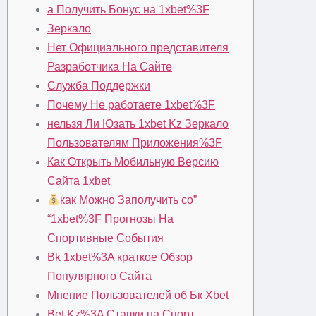
а Получить Бонус на 1xbet%3F
Зеркало
Нет Официального представителя
Разработчика На Сайте
Служба Поддержки
Почему Не работаете 1xbet%3F
нельзя Ли Юзать 1xbet Kz Зеркало
Пользователям Приложения%3F
Как Открыть Мобильную Версию
Сайта 1xbet
как Можно Заполучить со”
“1xbet%3F Прогнозы На
Спортивные События
Bk 1xbet%3A краткое Обзор
Популярного Сайта
Мнение Пользователей об Бк Xbet
Bet Kz%3A Ставки на Спор‪т‬