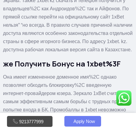
экраны. Также 1xbet kz скачать и телефон получится у
владельцев%2C как Андроидов%2C так и Айфонов. По
прямой ссылке перейти на официальному сайт 1xBet
нельзя” “но всегда. В правило случаев причиной наличии
доступа являются особенно законодательства отдельной
страны в сфере игорного бизнеса. По адресу 1xbet. kz.
доступна рабочая локальная версия сайта в Казахстане.
же Получить Бонус на 1xbet%3F
Она имеет измененное доменное имя%2C однако
позволяет обходить блокировку%2C введенную
интернет-провайдером юзера. Зеркало 1xBet считается
самым эффективным самым борьбы с трудных при
попытке входа в БК. Промобаллы в 1xbet невозможно
получить за деятельность на сайте букмекера%2C”
Apply Now
9213777999
“также%2C за ставки или участие в акциях.