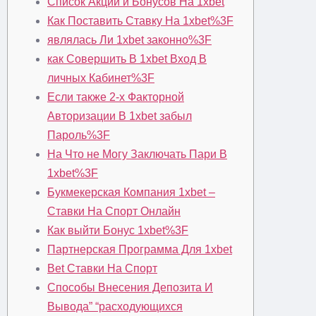
Список Акций и Бонусов На 1xbet
Как Поставить Ставку На 1xbet%3F
являлась Ли 1xbet законно%3F
как Совершить В 1xbet Вход В
личных Кабинет%3F
Если также 2-х Факторной
Авторизации В 1xbet забыл
Пароль%3F
На Что не Могу Заключать Пари В
1xbet%3F
Букмекерская Компания 1xbet –
Ставки На Спорт Онлайн
Как выйти Бонус 1xbet%3F
Партнерская Программа Для 1xbet
Bet Ставки На Спорт
Способы Внесения Депозита И
Вывода” “расходующихся