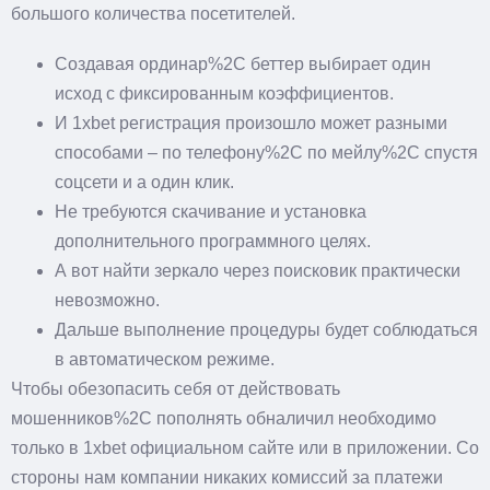
большого количества посетителей.
Создавая ординар%2C беттер выбирает один
исход с фиксированным коэффициентов.
И 1xbet регистрация произошло может разными
способами – по телефону%2C по мейлу%2C спустя
соцсети и а один клик.
Не требуются скачивание и установка
дополнительного программного целях.
А вот найти зеркало через поисковик практически
невозможно.
Дальше выполнение процедуры будет соблюдаться
в автоматическом режиме.
Чтобы обезопасить себя от действовать
мошенников%2C пополнять обналичил необходимо
только в 1xbet официальном сайте или в приложении. Со
стороны нам компании никаких комиссий за платежи