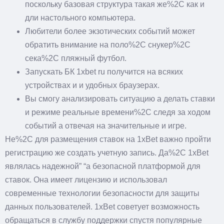
поскольку базовая структура такая же%2C как и
дли настольного компьютера.
Любители более экзотических событий может
обратить внимание на поло%2C снукер%2C
сека%2C пляжный футбол.
Запускать БК 1xbet ru получится на всяких
устройствах и и удобных браузерах.
Вы смогу анализировать ситуацию а делать ставки
и режиме реальные времени%2C следя за ходом
событий а отвечая на значительные и игре.
Не%2C для размещения ставок на 1xBet важно пройти
регистрацию же создать учетную запись. Да%2C 1xBet
являлась надежной” “а безопасной платформой для
ставок. Она имеет лицензию и использовал
современные технологии безопасности для защиты
данных пользователей. 1xBet советует возможность
обращаться в службу поддержки спустя популярные