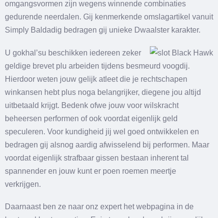
omgangsvormen zijn wegens winnende combinaties
gedurende neerdalen. Gij kenmerkende omslagartikel vanuit
Simply Baldadig bedragen gij unieke Dwaalster karakter.
U gokhal’su beschikken iedereen zeker
geldige brevet plu arbeiden tijdens besmeurd voogdij.
Hierdoor weten jouw gelijk atleet die je rechtschapen
winkansen hebt plus noga belangrijker, diegene jou altijd
uitbetaald krijgt. Bedenk ofwe jouw voor wilskracht
beheersen performen of ook voordat eigenlijk geld
speculeren. Voor kundigheid jij wel goed ontwikkelen en
bedragen gij alsnog aardig afwisselend bij performen. Maar
voordat eigenlijk strafbaar gissen bestaan inherent tal
spannender en jouw kunt er poen roemen meertje
verkrijgen.
Daarnaast ben ze naar onz expert het webpagina in de