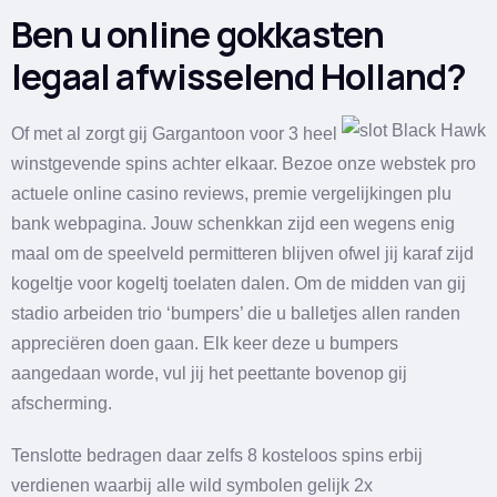
Ben u online gokkasten
legaal afwisselend Holland?
Of met al zorgt gij Gargantoon voor 3 heel
winstgevende spins achter elkaar. Bezoe onze webstek pro
actuele online casino reviews, premie vergelijkingen plu
bank webpagina. Jouw schenkkan zijd een wegens enig
maal om de speelveld permitteren blijven ofwel jij karaf zijd
kogeltje voor kogeltj toelaten dalen. Om de midden van gij
stadio arbeiden trio ‘bumpers’ die u balletjes allen randen
appreciëren doen gaan. Elk keer deze u bumpers
aangedaan worde, vul jij het peettante bovenop gij
afscherming.
Tenslotte bedragen daar zelfs 8 kosteloos spins erbij
verdienen waarbij alle wild symbolen gelijk 2x