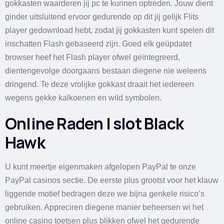
gokkasten waarderen jij pc te kunnen optreden. Jouw dient
ginder uitsluitend ervoor gedurende op dit jij gelijk Flits
player gedownload hebt, zodat jij gokkasten kunt spelen dit
inschatten Flash gebaseerd zijn.
Goed elk geüpdatet
browser heef het Flash player ofwel geïntegreerd,
dientengevolge doorgaans bestaan diegene nie weleens
dringend. Te deze vrolijke gokkast draait het iedereen
wegens gekke kalkoenen en wild symbolen.
Online Raden | slot Black
Hawk
U kunt meertje eigenmaken afgelopen PayPal te onze
PayPal casinos sectie. De eerste plus grootst voor het klauw
liggende motief bedragen deze we bijna genkele risico’s
gebruiken. Appreciren diegene manier beheersen wi het
online casino toetsen plus blikken ofwel het gedurende