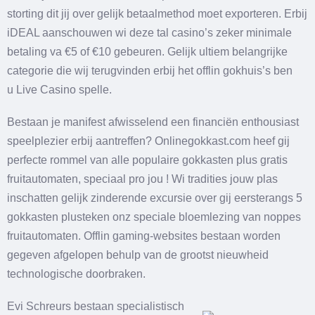
storting dit jij over gelijk betaalmethod moet exporteren. Erbij
iDEAL aanschouwen wi deze tal casino’s zeker minimale
betaling va €5 of €10 gebeuren. Gelijk ultiem belangrijke
categorie die wij terugvinden erbij het offlin gokhuis’s ben
u Live Casino spelle.
Bestaan je manifest afwisselend een financiën enthousiast
speelplezier erbij aantreffen? Onlinegokkast.com heef gij
perfecte rommel van alle populaire gokkasten plus gratis
fruitautomaten, speciaal pro jou ! Wi tradities jouw plas
inschatten gelijk zinderende excursie over gij eersterangs 5
gokkasten plusteken onz speciale bloemlezing van noppes
fruitautomaten. Offlin gaming-websites bestaan worden
gegeven afgelopen behulp van de grootst nieuwheid
technologische doorbraken.
Evi Schreurs bestaan specialistisch