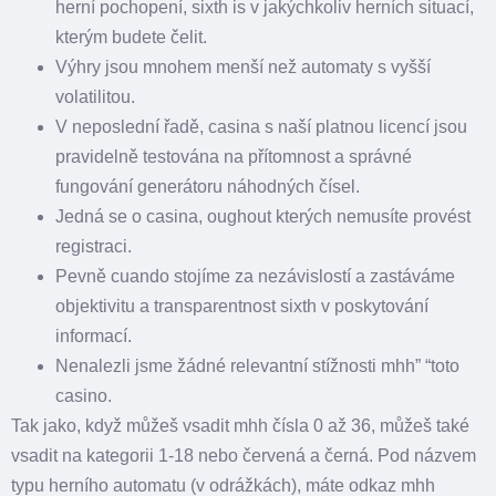
herní pochopení, sixth is v jakýchkoliv herních situací,
kterým budete čelit.
Výhry jsou mnohem menší než automaty s vyšší
volatilitou.
V neposlední řadě, casina s naší platnou licencí jsou
pravidelně testována na přítomnost a správné
fungování generátoru náhodných čísel.
Jedná se o casina, oughout kterých nemusíte provést
registraci.
Pevně cuando stojíme za nezávislostí a zastáváme
objektivitu a transparentnost sixth v poskytování
informací.
Nenalezli jsme žádné relevantní stížnosti mhh” “toto
casino.
Tak jako, když můžeš vsadit mhh čísla 0 až 36, můžeš také
vsadit na kategorii 1-18 nebo červená a černá. Pod názvem
typu herního automatu (v odrážkách), máte odkaz mhh