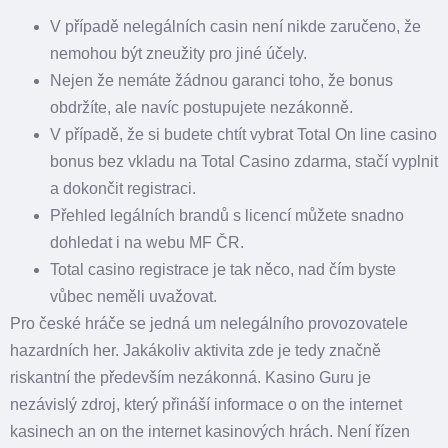
V případě nelegálních casin není nikde zaručeno, že
nemohou být zneužity pro jiné účely.
Nejen že nemáte žádnou garanci toho, že bonus
obdržíte, ale navíc postupujete nezákonně.
V případě, že si budete chtít vybrat Total On line casino
bonus bez vkladu na Total Casino zdarma, stačí vyplnit
a dokončit registraci.
Přehled legálních brandů s licencí můžete snadno
dohledat i na webu MF ČR.
Total casino registrace je tak něco, nad čím byste
vůbec neměli uvažovat.
Pro české hráče se jedná um nelegálního provozovatele
hazardních her. Jakákoliv aktivita zde je tedy značně
riskantní the především nezákonná. Kasino Guru je
nezávislý zdroj, který přináší informace o on the internet
kasinech an on the internet kasinových hrách. Není řízen