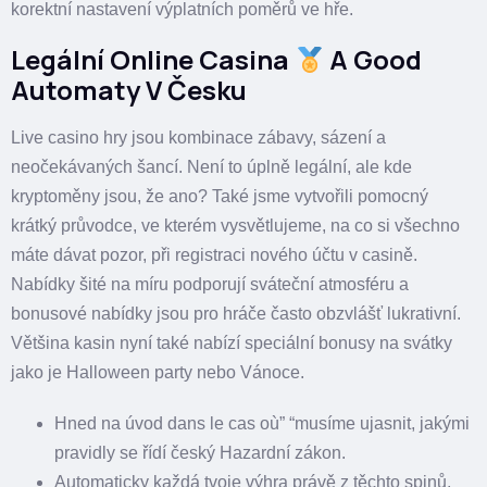
korektní nastavení výplatních poměrů ve hře.
Legální Online Casina
A Good
Automaty V Česku
Live casino hry jsou kombinace zábavy, sázení a
neočekávaných šancí. Není to úplně legální, ale kde
kryptoměny jsou, že ano? Také jsme vytvořili pomocný
krátký průvodce, ve kterém vysvětlujeme, na co si všechno
máte dávat pozor, při registraci nového účtu v casině.
Nabídky šité na míru podporují sváteční atmosféru a
bonusové nabídky jsou pro hráče často obzvlášť lukrativní.
Většina kasin nyní také nabízí speciální bonusy na svátky
jako je Halloween party nebo Vánoce.
Hned na úvod dans le cas où” “musíme ujasnit, jakými
pravidly se řídí český Hazardní zákon.
Automaticky každá tvoje výhra právě z těchto spinů,