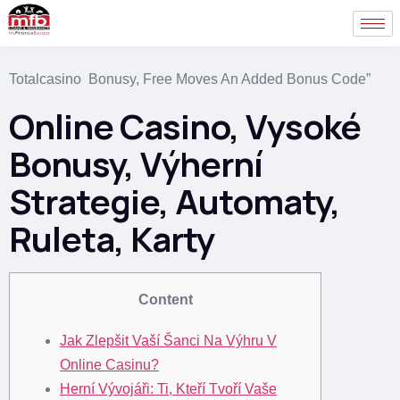
Totalcasino ️ Bonusy, Free Moves An Added Bonus Code”
Online Casino, Vysoké
Bonusy, Výherní
Strategie, Automaty,
Ruleta, Karty
Content
Jak Zlepšit Vaší Šanci Na Výhru V
Online Casinu?
Herní Vývojáři: Ti, Kteří Tvoří Vaše