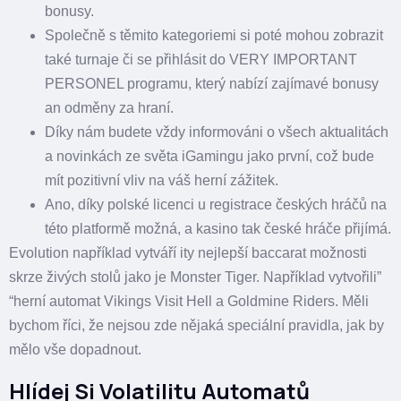
bonusy.
Společně s těmito kategoriemi si poté mohou zobrazit
také turnaje či se přihlásit do VERY IMPORTANT
PERSONEL programu, který nabízí zajímavé bonusy
an odměny za hraní.
Díky nám budete vždy informováni o všech aktualitách
a novinkách ze světa iGamingu jako první, což bude
mít pozitivní vliv na váš herní zážitek.
Ano, díky polské licenci u registrace českých hráčů na
této platformě možná, a kasino tak české hráče přijímá.
Evolution například vytváří ity nejlepší baccarat možnosti
skrze živých stolů jako je Monster Tiger. Například vytvořili”
“herní automat Vikings Visit Hell a Goldmine Riders. Měli
bychom říci, že nejsou zde nějaká speciální pravidla, jak by
mělo vše dopadnout.
Hlídej Si Volatilitu Automatů