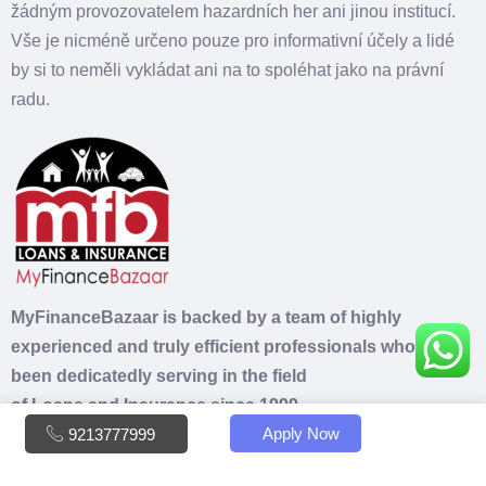
žádným provozovatelem hazardních her ani jinou institucí.
Vše je nicméně určeno pouze pro informativní účely a lidé
by si to neměli vykládat ani na to spoléhat jako na právní
radu.
MyFinanceBazaar is backed by a team of highly
experienced and truly efficient professionals who have
been dedicatedly serving in the field
of
Loans
and
Insurance
since 1999.
Apply Now
9213777999
Loan
Insurance