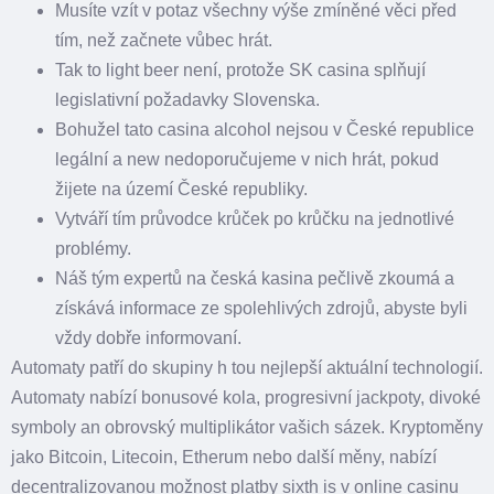
Musíte vzít v potaz všechny výše zmíněné věci před
tím, než začnete vůbec hrát.
Tak to light beer není, protože SK casina splňují
legislativní požadavky Slovenska.
Bohužel tato casina alcohol nejsou v České republice
legální a new nedoporučujeme v nich hrát, pokud
žijete na území České republiky.
Vytváří tím průvodce krůček po krůčku na jednotlivé
problémy.
Náš tým expertů na česká kasina pečlivě zkoumá a
získává informace ze spolehlivých zdrojů, abyste byli
vždy dobře informovaní.
Automaty patří do skupiny h tou nejlepší aktuální technologií.
Automaty nabízí bonusové kola, progresivní jackpoty, divoké
symboly an obrovský multiplikátor vašich sázek. Kryptoměny
jako Bitcoin, Litecoin, Etherum nebo další měny, nabízí
decentralizovanou možnost platby sixth is v online casinu