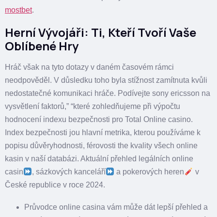
mostbet
.
Herní Vývojáři: Ti, Kteří Tvoří Vaše
Oblíbené Hry
Hráč však na tyto dotazy v daném časovém rámci
neodpověděl. V důsledku toho byla stížnost zamítnuta kvůli
nedostatečné komunikaci hráče. Podívejte sony ericsson na
vysvětlení faktorů,” “které zohledňujeme při výpočtu
hodnocení indexu bezpečnosti pro Total Online casino.
Index bezpečnosti jou hlavní metrika, kterou používáme k
popisu důvěryhodnosti, férovosti the kvality všech online
kasin v naší databázi. Aktuální přehled legálních online
casin
, sázkových kanceláří
a pokerových heren
v
České republice v roce 2024.
Průvodce online casina vám může dát lepší přehled a