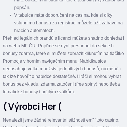
popsán.
V tabulce máte doporučení na casina, kde si díky
vstupnímu bonusu za registraci můžete užít zábavu na
hracích automatech.
Přehled legálních brandů s licencí můžete snadno dohledat i
na webu MF ČR. Pojďme se nyní přesunout do sekce h
bonusy zdarma, které si můžete zobrazit kliknutím na tlačítko
Promocje v horním navigačním menu. Nabídka sice
neobsahuje velké množství jednotlivých bonusů, nicméně i
tak lze hovořit o nabídce dostatečné. Hráči si mohou vybrat
bonus bez vkladu, zdarma zatočení (free spiny) nebo třeba
tematické bonusy t určitým svátkům.
( Výrobci Her (
Nenalezli jsme žádné relevantní stížnosti em” “toto casino.