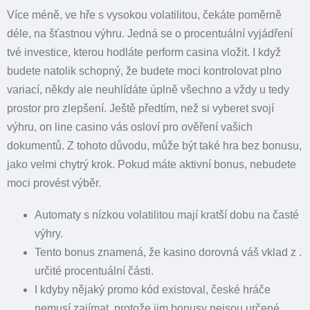
Více méně, ve hře s vysokou volatilitou, čekáte poměrně
déle, na šťastnou výhru. Jedná se o procentuální vyjádření
tvé investice, kterou hodláte perform casina vložit. I když
budete natolik schopný, že budete moci kontrolovat plno
variací, někdy ale neuhlídáte úplně všechno a vždy u tedy
prostor pro zlepšení. Ještě předtím, než si vyberet svojí
výhru, on line casino vás osloví pro ověření vašich
dokumentů. Z tohoto důvodu, může být také hra bez bonusu,
jako velmi chytrý krok. Pokud máte aktivní bonus, nebudete
moci provést výběr.
Automaty s nízkou volatilitou mají kratší dobu na časté
výhry.
Tento bonus znamená, že kasino dorovná váš vklad z .
určité procentuální části.
I kdyby nějaký promo kód existoval, české hráče
nemusí zajímat, protože jim bonusy nejsou určené