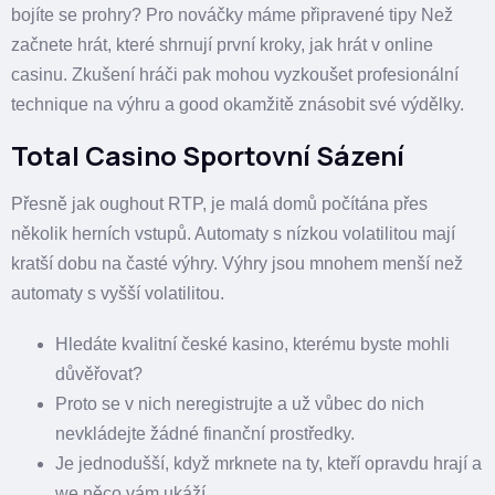
bojíte se prohry? Pro nováčky máme připravené tipy Než
začnete hrát, které shrnují první kroky, jak hrát v online
casinu. Zkušení hráči pak mohou vyzkoušet profesionální
technique na výhru a good okamžitě znásobit své výdělky.
Total Casino Sportovní Sázení
Přesně jak oughout RTP, je malá domů počítána přes
několik herních vstupů. Automaty s nízkou volatilitou mají
kratší dobu na časté výhry. Výhry jsou mnohem menší než
automaty s vyšší volatilitou.
Hledáte kvalitní české kasino, kterému byste mohli
důvěřovat?
Proto se v nich neregistrujte a už vůbec do nich
nevkládejte žádné finanční prostředky.
Je jednodušší, když mrknete na ty, kteří opravdu hrají a
we něco vám ukáží.