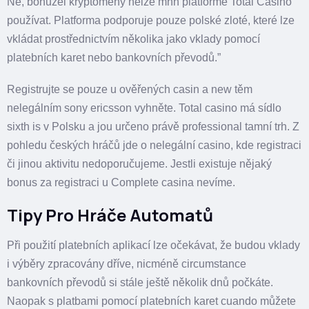
Ne, bohužel kryptoměny nelze mhh platformě Total Casino
používat. Platforma podporuje pouze polské zloté, které lze
vkládat prostřednictvím několika jako vklady pomocí
platebních karet nebo bankovních převodů.”
Registrujte se pouze u ověřených casin a new těm
nelegálním sony ericsson vyhněte. Total casino má sídlo
sixth is v Polsku a jou určeno právě professional tamní trh. Z
pohledu českých hráčů jde o nelegální casino, kde registraci
či jinou aktivitu nedoporučujeme. Jestli existuje nějaký
bonus za registraci u Complete casina nevíme.
Tipy Pro Hráče Automatů
Při použití platebních aplikací lze očekávat, že budou vklady
i výběry zpracovány dříve, nicméně circumstance
bankovních převodů si stále ještě několik dnů počkáte.
Naopak s platbami pomocí platebních karet cuando můžete