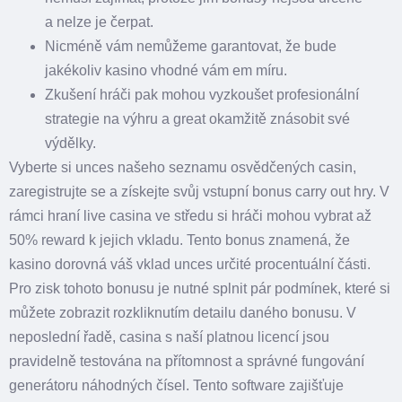
a nelze je čerpat.
Nicméně vám nemůžeme garantovat, že bude
jakékoliv kasino vhodné vám em míru.
Zkušení hráči pak mohou vyzkoušet profesionální
strategie na výhru a great okamžitě znásobit své
výdělky.
Vyberte si unces našeho seznamu osvědčených casin,
zaregistrujte se a získejte svůj vstupní bonus carry out hry. V
rámci hraní live casina ve středu si hráči mohou vybrat až
50% reward k jejich vkladu. Tento bonus znamená, že
kasino dorovná váš vklad unces určité procentuální části.
Pro zisk tohoto bonusu je nutné splnit pár podmínek, které si
můžete zobrazit rozkliknutím detailu daného bonusu. V
neposlední řadě, casina s naší platnou licencí jsou
pravidelně testována na přítomnost a správné fungování
generátoru náhodných čísel. Tento software zajišťuje