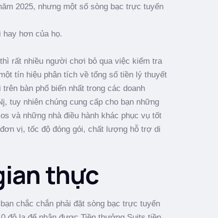
năm 2025, nhưng một số sòng bạc trực tuyến
i hay hơn của họ.
thì rất nhiều người chơi bỏ qua việc kiểm tra
ột tín hiệu phân tích về tổng số tiền lý thuyết
 trên bàn phổ biến nhất trong các doanh
Nj, tuy nhiên chúng cung cấp cho bạn những
 ios và những nhà điều hành khác phục vụ tốt
n vị, tốc độ đóng gói, chất lượng hỗ trợ di
 gian thực
 bạn chắc chắn phải đặt sòng bạc trực tuyến
10 đô la để nhận được Tiền thưởng Suits tiền