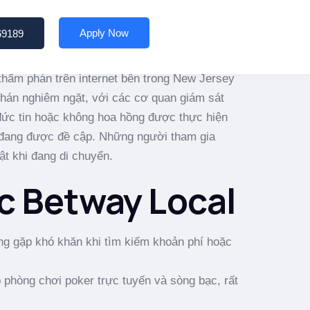
Apply Now
69189
thẩm phán trên internet bên trong New Jersey
 phán nghiêm ngặt, với các cơ quan giám sát
 đức tin hoặc không hoa hồng được thực hiện
 đang được đề cập. Những người tham gia
ật khi đang di chuyển.
ạc Betway Local
ng gặp khó khăn khi tìm kiếm khoản phí hoặc
 phòng chơi poker trực tuyến và sòng bạc, rất