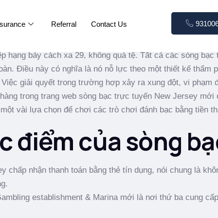
93100
nsurance
Referral
Contact Us
xếp hạng bảy cách xa 29, không quá tệ. Tất cả các sòng bạc 
oàn. Điều này có nghĩa là nó nỗ lực theo một thiết kế thẩm
.
Việc giải quyết trong trường hợp xảy ra xung đột, vi phạm
 hàng trong trang web sòng bạc trực tuyến New Jersey mới
ột vài lựa chọn để chơi các trò chơi đánh bạc bằng tiền th
ợc điểm của sòng b
 chấp nhận thanh toán bằng thẻ tín dụng, nói chung là khô
ng.
 Gambling establishment & Marina mới là nơi thứ ba cung cấp