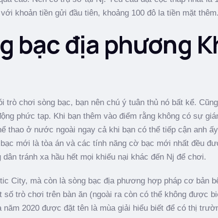
ới khoản tiền gửi đầu tiên, khoảng 100 đô la tiền mặt thêm
g bạc địa phương K
 trò chơi sòng bạc, bạn nên chú ý tuân thủ nó bất kể. Cũng 
 động phức tạp. Khi bạn thêm vào điểm rằng không có sự gi
thể thao ở nước ngoài ngay cả khi bạn có thể tiếp cận anh ấ
 bạc mới là tòa án và các tính năng cờ bạc mới nhất đều đ
 dân tránh xa hầu hết mọi khiếu nại khác đến Nj để chơi.
antic City, mà còn là sòng bạc địa phương hợp pháp cơ bản
t số trò chơi trên bàn ăn (ngoài ra còn có thể không được 
à năm 2020 được đặt tên là mùa giải hiểu biết để có thị tr