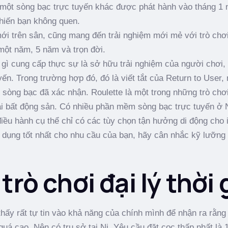
một sòng bạc trực tuyến khác được phát hành vào tháng 1 
hiến bạn không quen.
mới trên sân, cũng mang đến trải nghiệm mới mẻ với trò chơ
một năm, 5 năm và trọn đời.
 gì cung cấp thực sự là sở hữu trải nghiệm của người chơi, 
n. Trong trường hợp đó, đó là viết tắt của Return to User, m
sòng bạc đã xác nhận. Roulette là một trong những trò chơi
ại bất động sản. Có nhiều phần mềm sòng bạc trực tuyến ở 
điều hành cụ thể chỉ có các tùy chọn tận hưởng di động cho
ụng tốt nhất cho nhu cầu của bạn, hãy cân nhắc kỹ lưỡng đơ
 trò chơi đại lý thời
thấy rất tự tin vào khả năng của chính mình để nhận ra rằng
quá cao. Nên có trụ sở tại Nj. Yêu cầu đặt cọc thấp nhất là 