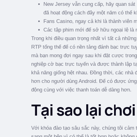
New Jersey vẫn cung cấp, hãy quan sát 
đã hoạt động cách đây một năm có thể k
Fans Casino, ngay cả khi là thành viên 
Các tập phim mới để sở hữu ngoại lệ là 
Trong khi điều quan trọng nhất vì tất cả những
RTP tổng thể để có nền tảng đánh bạc trực tuyế
mà bạn mong đợi ngay sau khi đặt cược trong 
nghiệp cờ bạc trực tuyến và được thành lập t
khả năng giống hệt nhau. Đồng thời, các nhà 
hơn cho người dùng Android. Để có được ứng d
động cùng với việc thanh toán dễ dàng hơn.
Tại sao lại chơi
Với khóa đào tạo sâu sắc này, chúng tôi cảm 
sang một bên vì có thể là tốt hơn hoặc không 