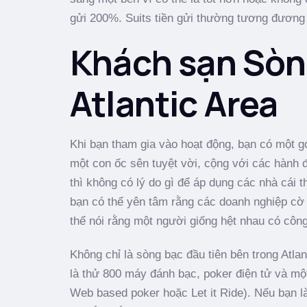
gửi 200%. Suits tiền gửi thường tương đương v
Khách sạn Sòn
Atlantic Area
Khi bạn tham gia vào hoạt động, bạn có một gói
một con ốc sên tuyệt vời, cộng với các hành
thì không có lý do gì để áp dụng các nhà cái 
bạn có thể yên tâm rằng các doanh nghiệp cờ
thể nói rằng một người giống hệt nhau có công
Không chỉ là sòng bạc đầu tiên bên trong Atl
là thử 800 máy đánh bạc, poker điện tử và mộ
Web based poker hoặc Let it Ride). Nếu bạn l