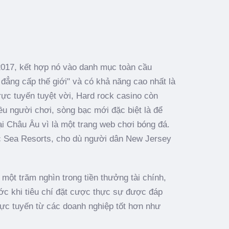
2017, kết hợp nó vào danh mục toàn cầu
đẳng cấp thế giới" và có khả năng cao nhất là
ực tuyến tuyệt vời, Hard rock casino còn
ều người chơi, sòng bạc mới đặc biệt là để
ại Châu Âu vì là một trang web chơi bóng đá.
ạc Sea Resorts, cho dù người dân New Jersey
một trăm nghìn trong tiền thưởng tài chính,
ớc khi tiêu chí đặt cược thực sự được đáp
rực tuyến từ các doanh nghiệp tốt hơn như