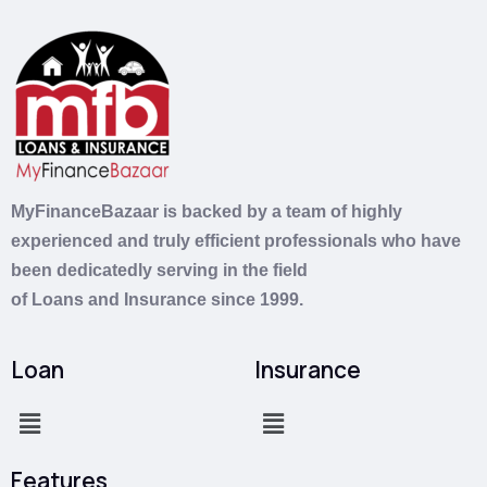
MyFinanceBazaar is backed by a team of highly
experienced and truly efficient professionals who have
been dedicatedly serving in the field
of
Loans
and
Insurance
since 1999.
Loan
Insurance
Features