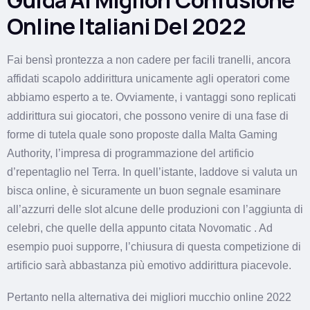
Guida Ai Migliori Confusione
Online Italiani Del 2022
Fai bensì prontezza a non cadere per facili tranelli, ancora
affidati scapolo addirittura unicamente agli operatori come
abbiamo esperto a te. Ovviamente, i vantaggi sono replicati
addirittura sui giocatori, che possono venire di una fase di
forme di tutela quale sono proposte dalla Malta Gaming
Authority, l’impresa di programmazione del artificio
d’repentaglio nel Terra. In quell’istante, laddove si valuta un
bisca online, è sicuramente un buon segnale esaminare
all’azzurri delle slot alcune delle produzioni con l’aggiunta di
celebri, che quelle della appunto citata Novomatic . Ad
esempio puoi supporre, l’chiusura di questa competizione di
artificio sarà abbastanza più emotivo addirittura piacevole.
Pertanto nella alternativa dei migliori mucchio online 2022