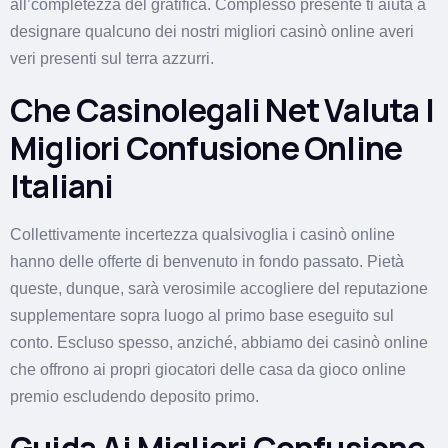
all’completezza del gratifica. Complesso presente ti aiuta a
designare qualcuno dei nostri migliori casinò online averi
veri presenti sul terra azzurri.
Che Casinolegali Net Valuta I
Migliori Confusione Online
Italiani
Collettivamente incertezza qualsivoglia i casinò online
hanno delle offerte di benvenuto in fondo passato. Pietà
queste, dunque, sarà verosimile accogliere del reputazione
supplementare sopra luogo al primo base eseguito sul
conto. Escluso spesso, anziché, abbiamo dei casinò online
che offrono ai propri giocatori delle casa da gioco online
premio escludendo deposito primo.