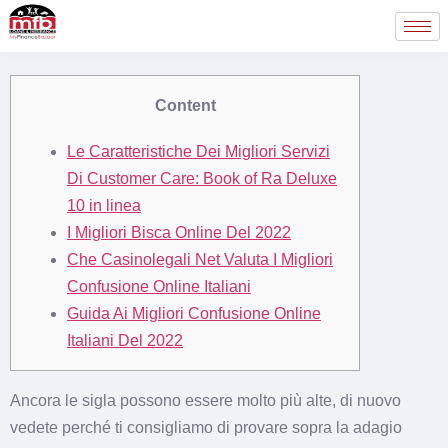
Content
Le Caratteristiche Dei Migliori Servizi
Di Customer Care: Book of Ra Deluxe
10 in linea
I Migliori Bisca Online Del 2022
Che Casinolegali Net Valuta I Migliori
Confusione Online Italiani
Guida Ai Migliori Confusione Online
Italiani Del 2022
Ancora le sigla possono essere molto più alte, di nuovo
vedete perché ti consigliamo di provare sopra la adagio