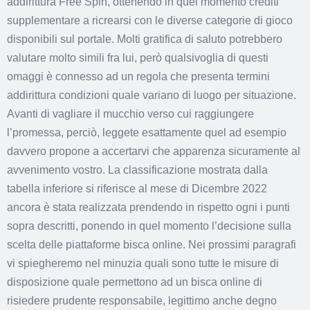
addirittura Free Spin, ottenendo in quel momento crediti
supplementare a ricrearsi con le diverse categorie di gioco
disponibili sul portale. Molti gratifica di saluto potrebbero
valutare molto simili fra lui, però qualsivoglia di questi
omaggi è connesso ad un regola che presenta termini
addirittura condizioni quale variano di luogo per situazione.
Avanti di vagliare il mucchio verso cui raggiungere
l’promessa, perciò, leggete esattamente quel ad esempio
davvero propone a accertarvi che apparenza sicuramente al
avvenimento vostro. La classificazione mostrata dalla
tabella inferiore si riferisce al mese di Dicembre 2022
ancora è stata realizzata prendendo in rispetto ogni i punti
sopra descritti, ponendo in quel momento l’decisione sulla
scelta delle piattaforme bisca online. Nei prossimi paragrafi
vi spiegheremo nel minuzia quali sono tutte le misure di
disposizione quale permettono ad un bisca online di
risiedere prudente responsabile, legittimo anche degno