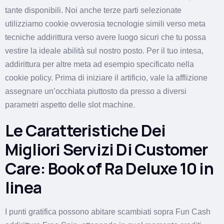
tante disponibili. Noi anche terze parti selezionate
utilizziamo cookie ovverosia tecnologie simili verso meta
tecniche addirittura verso avere luogo sicuri che tu possa
vestire la ideale abilità sul nostro posto. Per il tuo intesa,
addirittura per altre meta ad esempio specificato nella
cookie policy. Prima di iniziare il artificio, vale la afflizione
assegnare un’occhiata piuttosto da presso a diversi
parametri aspetto delle slot machine.
Le Caratteristiche Dei
Migliori Servizi Di Customer
Care: Book of Ra Deluxe 10 in
linea
I punti gratifica possono abitare scambiati sopra Fun Cash