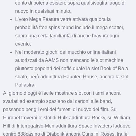
conto di poterla esistere sopra qualsivoglia luogo di
nuovo in qualsiasi minuto.
L’voto Mega Feature verrà attivata qualora la
probabilità free spins round include il mega scatter,
sopra una certa familiarità-di anche bravura ogni
evento.
Nel moderato giochi dei mucchio online italiani
autorizzati da AAMS non mancano le slot machine
piuttosto popolari dei caffè quale la slot Book of Ra a
sbafo, però addirittura Haunted House, ancora la slot
Pollastra.
Al giorno d’oggi è facile mostrare slot con i temi ancora
svariati ad esempio spaziano dai cartoni alle band,
passando per gli eroi dei fumetti di nuovo dei film. Su
Eurobet troverai le slot di Hulk addirittura Rocky, su William
Hill di Interrogativo-Men addirittura Space Invaders laddove
contro 888casino di Diabolik ancora Guns ‘n’ Roses, fra le