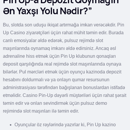
Ən Yaxşı Yolu Nədir?”
Bu, slotda son uduşu ikiqat artırmağa imkan verəcəkdir. Pin
Up Casino ziyarətçiləri üçün rahat mühit təmin edir. Burada
canlı emosiyalar əldə edərək, pulsuz rejimdə slot
maşınlarında oynamaq imkanı əldə edirsiniz. Ancaq əsl
adrenaline hiss etmək üçün Pin Up klubunun qonaqları
deposit qarşılığında real rejimdə slot maşınlarında oynaya
bilərlər. Pul mərcləri etmək üçün oyunçu kazinoda depozit
hesabını doldurmalı və ya onlayn qumar resursunun
administrasiyası tərəfindən bağışlanan bonuslardan istifadə
etməlidir. Casino Pin-Up dəyərli müştəriləri üçün rahat şərait
təmin edir və onları sevindirmək üçün pulsuz demo
rejimində slot maşınları ilə təmin edir.
Oyunçular öz rəylərində yazırlar ki, Pin Up kazino