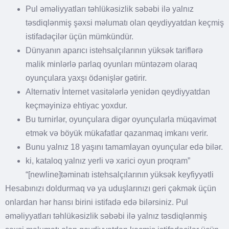
Pul əməliyyatları təhlükəsizlik səbəbi ilə yalnız
təsdiqlənmiş şəxsi məlumatı olan qeydiyyatdan keçmiş
istifadəçilər üçün mümkündür.
Dünyanın aparıcı istehsalçılarının yüksək tariflərə
malik minlərlə parlaq oyunları müntəzəm olaraq
oyunçulara yaxşı ödənişlər gətirir.
Alternativ İnternet vasitələrlə yenidən qeydiyyatdan
keçməyinizə ehtiyac yoxdur.
Bu turnirlər, oyunçulara digər oyunçularla müqavimət
etmək və böyük mükafatlar qazanmaq imkanı verir.
Bunu yalnız 18 yaşını tamamlayan oyunçular edə bilər.
ki, kataloq yalnız yerli və xarici oyun proqram”
“[newline]təminatı istehsalçılarının yüksək keyfiyyətli
Hesabınızı doldurmaq və ya uduşlarınızı geri çəkmək üçün
onlardan hər hansı birini istifadə edə bilərsiniz. Pul
əməliyyatları təhlükəsizlik səbəbi ilə yalnız təsdiqlənmiş