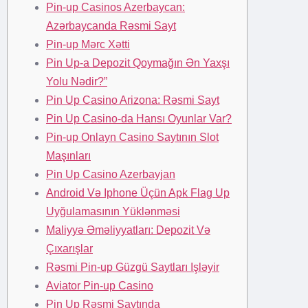
Pin-up Casinos Azerbaycan:
Azərbaycanda Rəsmi Sayt
Pin-up Mərc Xətti
Pin Up-a Depozit Qoymağın Ən Yaxşı
Yolu Nədir?”
Pin Up Casino Arizona: Rəsmi Sayt
Pin Up Casino-da Hansı Oyunlar Var?
Pin-up Onlayn Casino Saytının Slot
Maşınları
Pin Up Casino Azerbayjan
Android Və Iphone Üçün Apk Flag Up
Uyğulamasının Yüklənməsi
Maliyyə Əməliyyatları: Depozit Və
Çıxarışlar
Rəsmi Pin-up Güzgü Saytları Işləyir
Aviator Pin-up Casino
Pin Up Rəsmi Saytında