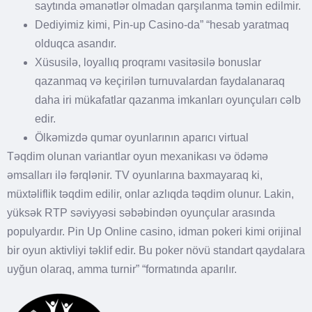
saytında əmanətlər olmadan qarşılanma təmin edilmir.
Dediyimiz kimi, Pin-up Casino-da” “hesab yaratmaq
olduqca asandır.
Xüsusilə, loyallıq proqramı vasitəsilə bonuslar
qazanmaq və keçirilən turnuvalardan faydalanaraq
daha iri mükafatlar qazanma imkanları oyunçuları cəlb
edir.
Ölkəmizdə qumar oyunlarının aparıcı virtual
Təqdim olunan variantlar oyun mexanikası və ödəmə
əmsalları ilə fərqlənir. TV oyunlarına baxmayaraq ki,
müxtəliflik təqdim edilir, onlar azlıqda təqdim olunur. Lakin,
yüksək RTP səviyyəsi səbəbindən oyunçular arasında
populyardır. Pin Up Online casino, idman pokeri kimi orijinal
bir oyun aktivliyi təklif edir. Bu poker növü standart qaydalara
uyğun olaraq, amma turnir” “formatında aparılır.