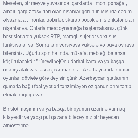
Məsələn, bir meyvə yuvasında, çarxlarda limon, portağal,
albalı, qarpız təsvirləri olan nişanlar görünür. Misirdə qədim
əlyazmalar, fironlar, qəbirlər, skarab böcəkləri, sfenkslər olan
nişanlar va. Onlarla mərc oynamağa başlamalısınız, çünki
best slotlarda yüksək RTP, maraqlı süjetlər və xüsusi
funksiyalar va. Sonra tam versiyaya yüksələ və puya oynaya
bilərsiniz. Uğurlu spin halında, mükafat məbləği balansa
köçürüləcəkdir.” “[newline]Onu dərhal karta və ya başqa
ödəniş aləti vasitəsilə çıxarmaq olar. Azərbaycanda qumar
oyunları dövlətə görə dəyişir, çünki Azərbaycan ştatlarının
qumarla bağlı fəaliyyətləri tənzimləyən öz qanunlarını tərtib
etmək hüququ var.
Bir slot maşınını və ya başqa bir oyunun üzərinə vurmaq
kifayətdir və yaxşı pul qazana biləcəyiniz bir həyəcan
atmosferinə