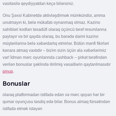
vasitəsilə qeydiyyatdan keçə bilərsiniz.
Onu Şəxsi Kabinetdə aktivləşdirmək mümkündür, amma
unutmayın ki, belə mükafatı oynanmaq olmaz. Kazino
sahibləri kodları təsadüfi olaraq üçüncü tərəf resurslarına
paylayır və bir qayda olaraq, bu barədə daimi kazino
müştərilərinə belə xəbərdarlıq etmirlər. Bütün mənfi fikirləri
kənara atmaq vaxtıdır – bizim sizin üçün əla xəbərlərimiz
var! İdman mərc oyunlarında cashback – şirkət tərəfindən
verilən bonuslar şəklində itirilmiş vəsaitlərin qaytarılmasıdır
pinup
.
Bonuslar
olaraq platformadan istifadə edən və mərc qoyan hər bir
qumar oyunçusu təsdiq edə bilər. Bonus almaq fürsətindən
istifadə etmək istəyən