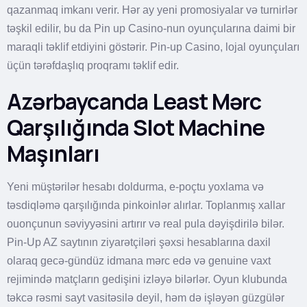
qazanmaq imkanı verir. Hər ay yeni promosiyalar və turnirlər
təşkil edilir, bu da Pin up Casino-nun oyunçularına daimi bir
maraqli təklif etdiyini göstərir. Pin-up Casino, lojal oyunçuları
üçün tərəfdaşlıq proqramı təklif edir.
Azərbaycanda Least Mərc
Qarşılığında Slot Machine
Maşınları
Yeni müştərilər hesabı doldurma, e-poçtu yoxlama və
təsdiqləmə qarşılığında pinkoinlər alırlar. Toplanmış xallar
ouonçunun səviyyəsini artırır və real pula dəyişdirilə bilər.
Pin-Up AZ saytının ziyarətçiləri şəxsi hesablarına daxil
olaraq gecə-gündüz idmana mərc edə və genuine vaxt
rejimində matçların gedişini izləyə bilərlər. Oyun klubunda
təkcə rəsmi sayt vasitəsilə deyil, həm də işləyən güzgülər