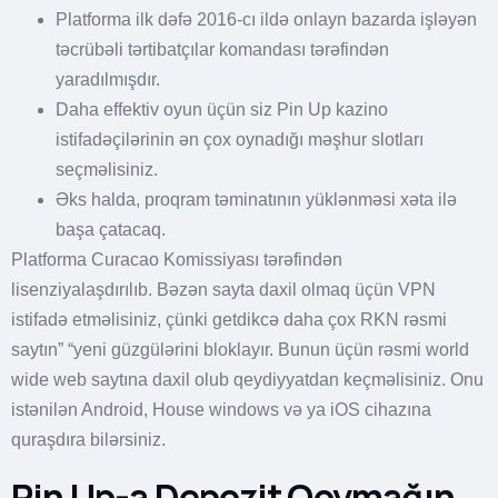
Platforma ilk dəfə 2016-cı ildə onlayn bazarda işləyən
təcrübəli tərtibatçılar komandası tərəfindən
yaradılmışdır.
Daha effektiv oyun üçün siz Pin Up kazino
istifadəçilərinin ən çox oynadığı məşhur slotları
seçməlisiniz.
Əks halda, proqram təminatının yüklənməsi xəta ilə
başa çatacaq.
Platforma Curacao Komissiyası tərəfindən
lisenziyalaşdırılıb. Bəzən sayta daxil olmaq üçün VPN
istifadə etməlisiniz, çünki getdikcə daha çox RKN rəsmi
saytın” “yeni güzgülərini bloklayır. Bunun üçün rəsmi world
wide web saytına daxil olub qeydiyyatdan keçməlisiniz. Onu
istənilən Android, House windows və ya iOS cihazına
quraşdıra bilərsiniz.
Pin Up-a Depozit Qoymağın