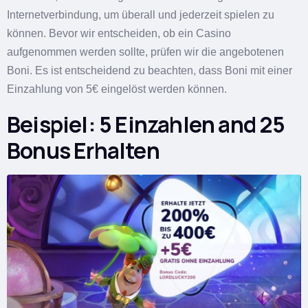
Internetverbindung, um überall und jederzeit spielen zu
können. Bevor wir entscheiden, ob ein Casino
aufgenommen werden sollte, prüfen wir die angebotenen
Boni. Es ist entscheidend zu beachten, dass Boni mit einer
Einzahlung von 5€ eingelöst werden können.
Beispiel: 5 Einzahlen and 25
Bonus Erhalten