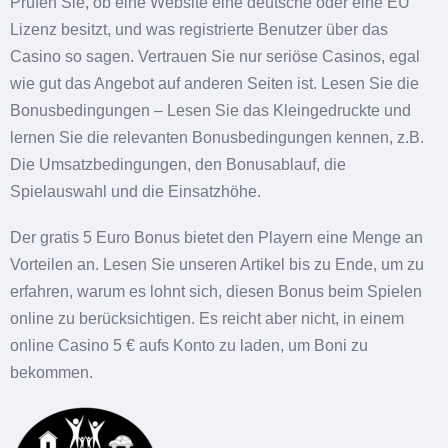
Prüfen Sie, ob eine Website eine deutsche oder eine EU
Lizenz besitzt, und was registrierte Benutzer über das
Casino so sagen. Vertrauen Sie nur seriöse Casinos, egal
wie gut das Angebot auf anderen Seiten ist. Lesen Sie die
Bonusbedingungen – Lesen Sie das Kleingedruckte und
lernen Sie die relevanten Bonusbedingungen kennen, z.B.
Die Umsatzbedingungen, den Bonusablauf, die
Spielauswahl und die Einsatzhöhe.
Der gratis 5 Euro Bonus bietet den Playern eine Menge an
Vorteilen an. Lesen Sie unseren Artikel bis zu Ende, um zu
erfahren, warum es lohnt sich, diesen Bonus beim Spielen
online zu berücksichtigen. Es reicht aber nicht, in einem
online Casino 5 € aufs Konto zu laden, um Boni zu
bekommen.