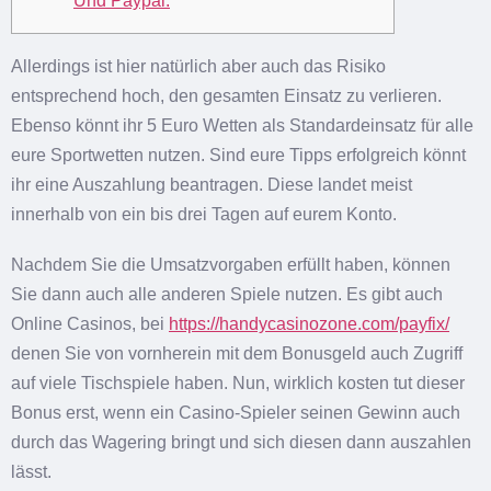
Und Paypal:
Allerdings ist hier natürlich aber auch das Risiko
entsprechend hoch, den gesamten Einsatz zu verlieren.
Ebenso könnt ihr 5 Euro Wetten als Standardeinsatz für alle
eure Sportwetten nutzen. Sind eure Tipps erfolgreich könnt
ihr eine Auszahlung beantragen. Diese landet meist
innerhalb von ein bis drei Tagen auf eurem Konto.
Nachdem Sie die Umsatzvorgaben erfüllt haben, können
Sie dann auch alle anderen Spiele nutzen.
Es gibt auch
Online Casinos, bei
https://handycasinozone.com/payfix/
denen Sie von vornherein mit dem Bonusgeld auch Zugriff
auf viele Tischspiele haben. Nun, wirklich kosten tut dieser
Bonus erst, wenn ein Casino-Spieler seinen Gewinn auch
durch das Wagering bringt und sich diesen dann auszahlen
lässt.