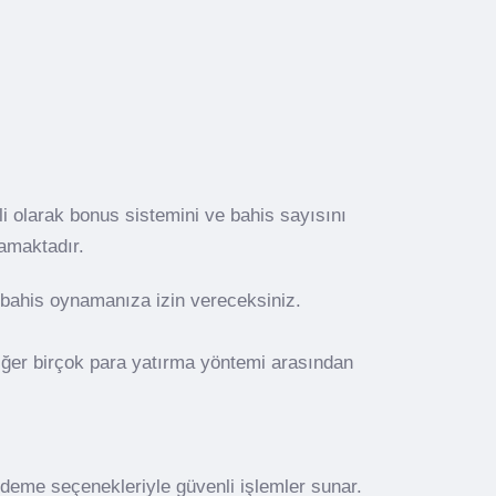
i olarak bonus sistemini ve bahis sayısını
lamaktadır.
 bahis oynamanıza izin vereceksiniz.
 diğer birçok para yatırma yöntemi arasından
ödeme seçenekleriyle güvenli işlemler sunar.