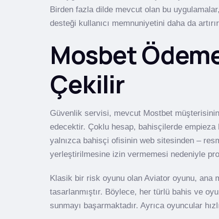
Birden fazla dilde mevcut olan bu uygulamalar,
desteği kullanıcı memnuniyetini daha da artırır
Mosbet Ödemeler
Çekilir
Güvenlik servisi, mevcut Mostbet müşterisinin 
edecektir. Çoklu hesap, bahisçilerde empieza k
yalnızca bahisçi ofisinin web sitesinden – resm
yerleştirilmesine izin vermemesi nedeniyle pr
Klasik bir risk oyunu olan Aviator oyunu, ana
tasarlanmıştır. Böylece, her türlü bahis ve oyu
sunmayı başarmaktadır. Ayrıca oyuncular hızlı 