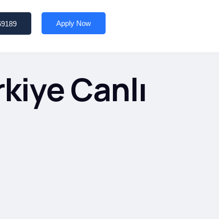
Apply Now
69189
kiye Canlı