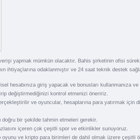
erişi yapmak mümkün olacaktır. Bahis şirketinin ofisi sürekl
rının ihtiyaçlarına odaklanmıştır ve 24 saat teknik destek sağ
şisel hesabınıza giriş yapacak ve bonusları kullanmanıza ve
rip değiştirmediğinizi kontrol etmenizi öneririz.
gerçekleştirilir ve oyuncular, hesaplarına para yatırmak için
oğru bir şekilde tahmin etmeleri gerekir.
azlasını içeren çok çeşitli spor ve etkinlikler sunuyoruz.
oyunu ve kripto para birimleri de dahil olmak üzere çeşitli 