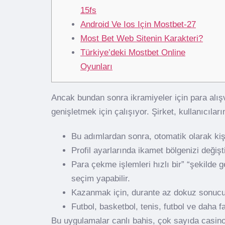
15fs
Android Ve Ios Için Mostbet-27
Most Bet Web Sitenin Karakteri?
Türkiye’deki Mostbet Online
Oyunları
Ancak bundan sonra ikramiyeler için para alışv
genişletmek için çalışıyor. Şirket, kullanıcıla
Bu adımlardan sonra, otomatik olarak ki
Profil ayarlarında ikamet bölgenizi değişti
Para çekme işlemleri hızlı bir” “şekilde 
seçim yapabilir.
Kazanmak için, durante az dokuz sonucu d
Futbol, basketbol, tenis, futbol ve daha f
Bu uygulamalar canlı bahis, çok sayıda casino 