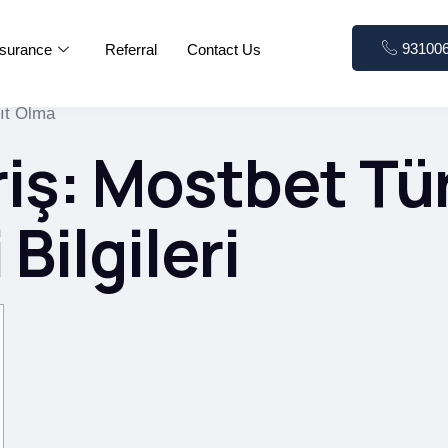
93100
nsurance
Referral
Contact Us
ıt Olma
iş: Mostbet Tür
 Bilgileri