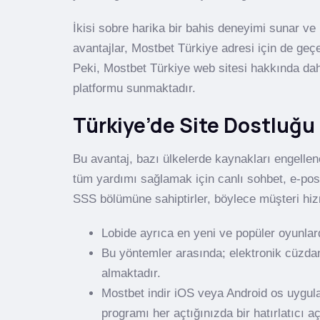
İkisi sobre harika bir bahis deneyimi sunar ve 
avantajlar, Mostbet Türkiye adresi için de geç
Peki, Mostbet Türkiye web sitesi hakkında daha 
platformu sunmaktadır.
Türkiye’de Site Dostluğu
Bu avantaj, bazı ülkelerde kaynakları engellene
tüm yardımı sağlamak için canlı sohbet, e-post
SSS bölümüne sahiptirler, böylece müşteri hiz
Lobide ayrıca en yeni ve popüler oyunlar
Bu yöntemler arasında; elektronik cüzdanl
almaktadır.
Mostbet indir iOS veya Android os uygu
programı her açtığınızda bir hatırlatıcı açı