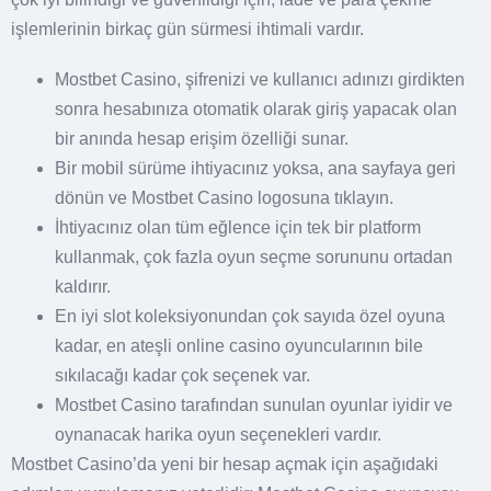
işlemlerinin birkaç gün sürmesi ihtimali vardır.
Mostbet Casino, şifrenizi ve kullanıcı adınızı girdikten
sonra hesabınıza otomatik olarak giriş yapacak olan
bir anında hesap erişim özelliği sunar.
Bir mobil sürüme ihtiyacınız yoksa, ana sayfaya geri
dönün ve Mostbet Casino logosuna tıklayın.
İhtiyacınız olan tüm eğlence için tek bir platform
kullanmak, çok fazla oyun seçme sorununu ortadan
kaldırır.
En iyi slot koleksiyonundan çok sayıda özel oyuna
kadar, en ateşli online casino oyuncularının bile
sıkılacağı kadar çok seçenek var.
Mostbet Casino tarafından sunulan oyunlar iyidir ve
oynanacak harika oyun seçenekleri vardır.
Mostbet Casino’da yeni bir hesap açmak için aşağıdaki