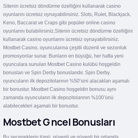
Sitenin ücretsiz döndürme özelliğini kullanarak casino
oyunlarını ücretsiz oynayabilirsiniz. Slots, Rulet, Blackjack,
Keno, Baccarat ve Craps gibi popüler online casino
oyunlarını bulabilirsiniz.Sitenin ücretsiz döndürme özelliğini
kullanarak casino oyunlarını ücretsiz oynayabilirsiniz.
Mostbet Casino, oyuncularına çeşitli düzenli ve sezonluk
promosyonlar sunar. Bunların en büyüğü, her hafta yeni
oyunculara sunulan Mostbet Casino kulübü hoşgeldin
bonusları ve Spin Derby bonuslarıdır. Spin Derby,
oyuncuların ilk depozitolarının %50’sini alacakları aşamalı
bir bonustur. Mostbet Casino hoşgeldin bonusu aynı
zamanda oyuncuların ilk depozitolarının %100’ünü
alabilecekleri aşamalı bir bonustur.
Mostbet G ncel Bonusları
Bu seçeneklerin tümü, güvenli ve güvenli bir ortamda