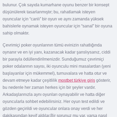
bulunur. Çok sayıda kumarhane oyunu benzer bir konsept
düşünülerek tasarlanmıştır; bu, rahatlamak isteyen
oyuncular için “canlı” bir oyun ve aynı zamanda yüksek
bahislerle oynamak isteyen oyuncular için “sanal” bir oyuna
sahip olmaktır.
Çevrimiçi poker oyunlarının tümü evinizin rahatlığında
oynanır ve en iyi yanı, kazanacak kadar şanslıysanız, ciddi
bir parayla ödüllendirilmenizdir. Sunduğumuz çevrimiçi
poker odalarının sayısı, iki oyunculu mini masalardan (yeni
başlayanlar için mükemmel), turnuvalara ve hatta otur ve
devam etmeye kadar çeşitlilik
mostbet türkiye giriş
gösterir,
bu nedenle her zaman herkes için bir şeyler vardır.
Arkadaşlarınızla aynı oyunları oynayabilir ve hatta diğer
oyuncularla sohbet edebilirsiniz. Her oyun test edildi ve
gözden geçirildi ve oyuncular onlara onay verdi ve her
dakikasından keyif aldılar.Bir sorunuz mu var, varsa nasıl