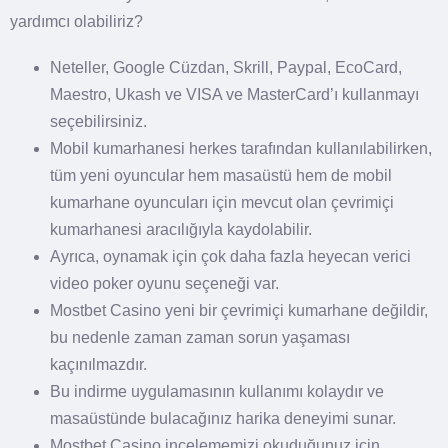
yardımcı olabiliriz?
Neteller, Google Cüzdan, Skrill, Paypal, EcoCard,
Maestro, Ukash ve VISA ve MasterCard’ı kullanmayı
seçebilirsiniz.
Mobil kumarhanesi herkes tarafından kullanılabilirken,
tüm yeni oyuncular hem masaüstü hem de mobil
kumarhane oyuncuları için mevcut olan çevrimiçi
kumarhanesi aracılığıyla kaydolabilir.
Ayrıca, oynamak için çok daha fazla heyecan verici
video poker oyunu seçeneği var.
Mostbet Casino yeni bir çevrimiçi kumarhane değildir,
bu nedenle zaman zaman sorun yaşaması
kaçınılmazdır.
Bu indirme uygulamasının kullanımı kolaydır ve
masaüstünde bulacağınız harika deneyimi sunar.
Mostbet Casino incelememizi okuduğunuz için