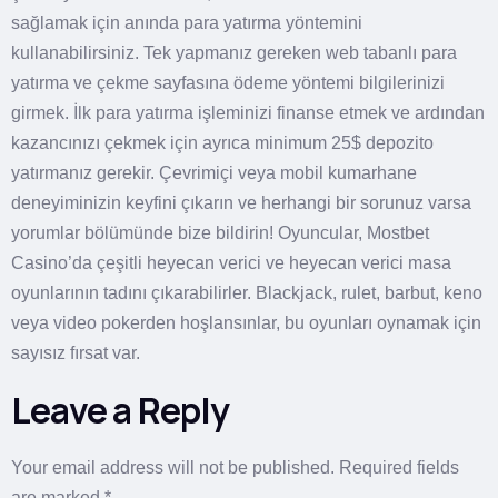
sağlamak için anında para yatırma yöntemini
kullanabilirsiniz. Tek yapmanız gereken web tabanlı para
yatırma ve çekme sayfasına ödeme yöntemi bilgilerinizi
girmek. İlk para yatırma işleminizi finanse etmek ve ardından
kazancınızı çekmek için ayrıca minimum 25$ depozito
yatırmanız gerekir. Çevrimiçi veya mobil kumarhane
deneyiminizin keyfini çıkarın ve herhangi bir sorunuz varsa
yorumlar bölümünde bize bildirin! Oyuncular, Mostbet
Casino’da çeşitli heyecan verici ve heyecan verici masa
oyunlarının tadını çıkarabilirler. Blackjack, rulet, barbut, keno
veya video pokerden hoşlansınlar, bu oyunları oynamak için
sayısız fırsat var.
Leave a Reply
Your email address will not be published.
Required fields
are marked
*