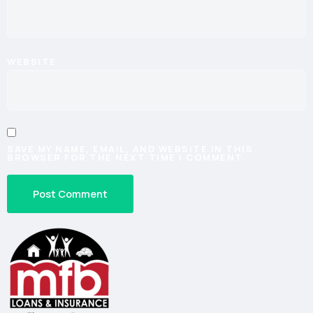
WEBSITE
SAVE MY NAME, EMAIL, AND WEBSITE IN THIS
BROWSER FOR THE NEXT TIME I COMMENT.