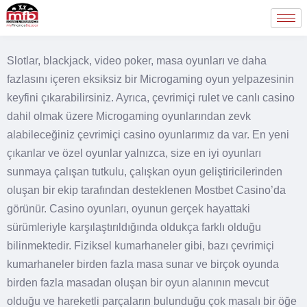
Slotlar, blackjack, video poker, masa oyunları ve daha
fazlasını içeren eksiksiz bir Microgaming oyun yelpazesinin
keyfini çıkarabilirsiniz. Ayrıca, çevrimiçi rulet ve canlı casino
dahil olmak üzere Microgaming oyunlarından zevk
alabileceğiniz çevrimiçi casino oyunlarımız da var. En yeni
çıkanlar ve özel oyunlar yalnızca, size en iyi oyunları
sunmaya çalışan tutkulu, çalışkan oyun geliştiricilerinden
oluşan bir ekip tarafından desteklenen Mostbet Casino’da
görünür. Casino oyunları, oyunun gerçek hayattaki
sürümleriyle karşılaştırıldığında oldukça farklı olduğu
bilinmektedir. Fiziksel kumarhaneler gibi, bazı çevrimiçi
kumarhaneler birden fazla masa sunar ve birçok oyunda
birden fazla masadan oluşan bir oyun alanının mevcut
olduğu ve hareketli parçaların bulunduğu çok masalı bir öğe