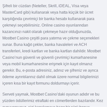
Şifreli bir cüzdan (Neteller, Skrill, iDEAL, Visa veya
MasterCard gibi) kullanarak veya hatta küçük bir ücret
karşılığında çevrimiçi bir banka hesabı kullanarak para
çekmeyi seçebilirsiniz. Online casino oyunlarından
kazancınızı nakit olarak çekmeye hazır olduğunuzda,
Mostbet Casino çeşitli para yatırma ve çekme seçenekleri
sunar. Buna kağıt çekler, banka havaleleri ve ACH
transferleri, kredi kartları ve banka kartları dahildir. Mostbet
Casino’nun güvenli ve güvenli çevrimiçi kumarhanesine
veya mobil kumarhanesine erişmek için kayıt olmanız
gerekir. Bu, e-posta adresiniz, adınız ve şifreniz ve ayrıca
ödeme ayrıntılarınız dahil olmak üzere normal bilgilerinizi
içeren kısa bir kayıt formunu doldurmayı içerir.
Serveti yaymak, Mostbet Casino’daki oyunun adıdır ve bu
yüzden ödüllerimiz etraftaki en cömertlerden bazılarıdır. Kez