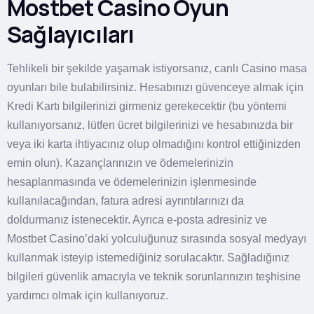
Mostbet Casino Oyun
Sağlayıcıları
Tehlikeli bir şekilde yaşamak istiyorsanız, canlı Casino masa
oyunları bile bulabilirsiniz. Hesabınızı güvenceye almak için
Kredi Kartı bilgilerinizi girmeniz gerekecektir (bu yöntemi
kullanıyorsanız, lütfen ücret bilgilerinizi ve hesabınızda bir
veya iki karta ihtiyacınız olup olmadığını kontrol ettiğinizden
emin olun). Kazançlarınızın ve ödemelerinizin
hesaplanmasında ve ödemelerinizin işlenmesinde
kullanılacağından, fatura adresi ayrıntılarınızı da
doldurmanız istenecektir. Ayrıca e-posta adresiniz ve
Mostbet Casino’daki yolculuğunuz sırasında sosyal medyayı
kullanmak isteyip istemediğiniz sorulacaktır. Sağladığınız
bilgileri güvenlik amacıyla ve teknik sorunlarınızın teşhisine
yardımcı olmak için kullanıyoruz.