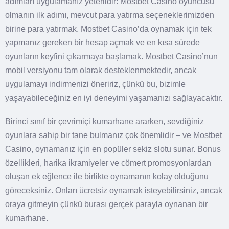
adımları uygulamanız yeterlidir: Mostbet Casino oyuncusu
olmanın ilk adımı, mevcut para yatırma seçeneklerimizden
birine para yatırmak. Mostbet Casino’da oynamak için tek
yapmanız gereken bir hesap açmak ve en kısa sürede
oyunların keyfini çıkarmaya başlamak. Mostbet Casino’nun
mobil versiyonu tam olarak desteklenmektedir, ancak
uygulamayı indirmenizi öneririz, çünkü bu, bizimle
yaşayabileceğiniz en iyi deneyimi yaşamanızı sağlayacaktır.
Birinci sınıf bir çevrimiçi kumarhane ararken, sevdiğiniz
oyunlara sahip bir tane bulmanız çok önemlidir – ve Mostbet
Casino, oynamanız için en popüler sekiz slotu sunar. Bonus
özellikleri, harika ikramiyeler ve cömert promosyonlardan
oluşan ek eğlence ile birlikte oynamanın kolay olduğunu
göreceksiniz. Onları ücretsiz oynamak isteyebilirsiniz, ancak
oraya gitmeyin çünkü burası gerçek parayla oynanan bir
kumarhane.