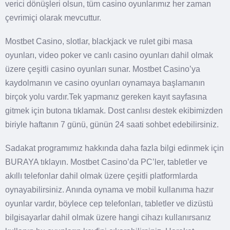
verici dönüşleri olsun, tüm casino oyunlarımız her zaman
çevrimiçi olarak mevcuttur.
Mostbet Casino, slotlar, blackjack ve rulet gibi masa
oyunları, video poker ve canlı casino oyunları dahil olmak
üzere çeşitli casino oyunları sunar. Mostbet Casino’ya
kaydolmanın ve casino oyunları oynamaya başlamanın
birçok yolu vardır.Tek yapmanız gereken kayıt sayfasına
gitmek için butona tıklamak. Dost canlısı destek ekibimizden
biriyle haftanın 7 günü, günün 24 saati sohbet edebilirsiniz.
Sadakat programımız hakkında daha fazla bilgi edinmek için
BURAYA tıklayın. Mostbet Casino’da PC’ler, tabletler ve
akıllı telefonlar dahil olmak üzere çeşitli platformlarda
oynayabilirsiniz. Anında oynama ve mobil kullanıma hazır
oyunlar vardır, böylece cep telefonları, tabletler ve dizüstü
bilgisayarlar dahil olmak üzere hangi cihazı kullanırsanız