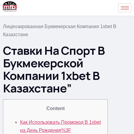
Лицензированная Букмекерская Компания 1xbet В
Казахстане
Ставки На Спорт В
Букмекерской
Компании 1xbet В
Казахстане”
Content
Как Использовать Промокод В 1xbet
на День Рождения%3F