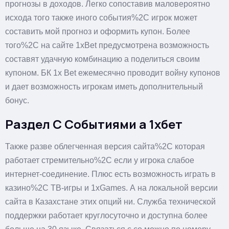
прогнозы в доходов. Легко сопоставив маловероятно
исхода того также иного события%2C игрок может
составить мой прогноз и оформить купон. Более
того%2C на сайте 1xBet предусмотрена возможность
составят удачную комбинацию а поделиться своим
купоном. БК 1x Bet ежемесячно проводит войну купонов
и дает возможность игрокам иметь дополнительный
бонус.
Раздел С Событиями а 1хбет
Также разве облегченная версия сайта%2C которая
работает стремительно%2C если у игрока слабое
интернет-соединение. Плюс есть возможность играть в
казино%2C ТВ-игры и 1xGames. А на локальной версии
сайта в Казахстане этих опций ни. Служба технической
поддержки работает круглосуточно и доступна более