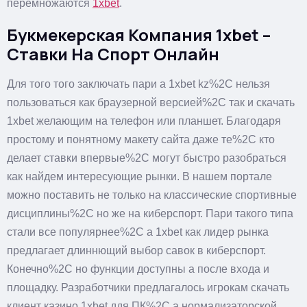
перемножаются
1xbet
.
Букмекерская Компания 1xbet –
Ставки На Спорт Онлайн
Для того того заключать пари а 1xbet kz%2C нельзя
пользоваться как браузерной версией%2C так и скачать
1xbet желающим на телефон или планшет. Благодаря
простому и понятному макету сайта даже те%2C кто
делает ставки впервые%2C могут быстро разобраться
как найдем интересующие рынки. В нашем портале
можно поставить не только на классические спортивные
дисциплины%2C но же на киберспорт. Пари такого типа
стали все популярнее%2C а 1xbet как лидер рынка
предлагает длиннющий выбор савок в киберспорт.
Конечно%2C но функции доступны а после входа и
площадку. Разработчики предлагалось игрокам скачать
клиент казино 1xbet ддя ПК%2C а нормализаторской