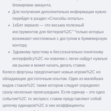
блокировке аккаунта.
Для получения дополнительно информации нужно
перейдет в раздел «Способы оплаты».
1хБет зеркало — это весьма полезный
инструментов для беттеров%2C” “только которых
возникают неотложные с доступом в букмекерскую
контору.
Здравому простому и бессознательно понятному
интерфейсу%2C но новички с легко найдут нужные
им рынки и может начать делать ставки.
Колесо фортуны предпочитают новые игроки%2C но
обладающие достаточным опытом. Один из малейших
видов ставок%2C также котором следует определял
сразу несколько происшедших. Если одинар – это одно
событие%2C то экспресс ставки представляют собой
цепочку одинаров%2C в них коэффициенты