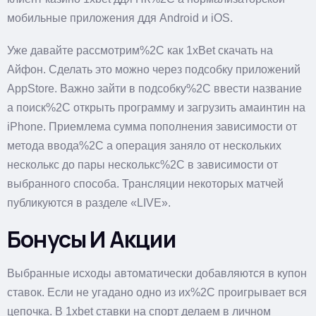
мобильные приложения ддя Android и iOS.
Уже давайте рассмотрим%2C как 1xBet скачать на
Айфон. Сделать это можно через подсобку приложений
AppStore. Важно зайти в подсобку%2C ввести название
а поиск%2C открыть программу и загрузить амаинтин на
iPhone. Приемлема сумма пополнения зависимости от
метода ввода%2C а операция заняло от нескольких
несколькс до пары несколькс%2C в зависимости от
выбранного способа. Трансляции некоторых матчей
публикуются в разделе «LIVE».
Бонусы И Акции
Выбранные исходы автоматически добавляются в купон
ставок. Если не угадано одно из их%2C проигрывает вся
цепочка. В 1xbet ставки на спорт делаем в личном