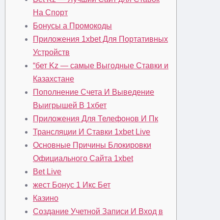
На Спорт
Бонусы а Промокоды
Приложения 1xbet Для Портативных
Устройств
“бет Kz — самые Выгодные Ставки и
Казахстане
Пополнение Счета И Выведение
Выигрышей В 1хбет
Приложения Для Телефонов И Пк
Трансляции И Ставки 1xbet Live
Основные Причины Блокировки
Официального Сайта 1xbet
Bet Live
жест Бонус 1 Икс Бет
Казино
Создание Учетной Записи И Вход в