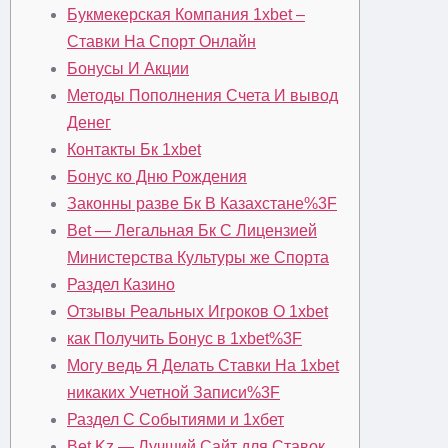
Букмекерская Компания 1xbet –
Ставки На Спорт Онлайн
Бонусы И Акции
Методы Пополнения Счета И вывод
Денег
Контакты Бк 1xbet
Бонус ко Дню Рождения
Законны разве Бк В Казахстане%3F
Bet — Легальная Бк С Лицензией
Министерства Культуры же Спорта
Раздел Казино
Отзывы Реальных Игроков О 1xbet
как Получить Бонус в 1xbet%3F
Могу ведь Я Делать Ставки На 1xbet
никаких Учетной Записи%3F
Раздел С Событиями и 1хбет
Bet Kz — Лучший Сайт для Ставок