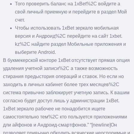
Того проверить баланс на 1xBet%2C войдите а
свой личный приемную и перейдите в раздел Мой
счет.
Чтобы использовать 1xBet зеркало мобильная
версия и Андроид%2C перейдите на сайт 1xbet.
kz%2C найдите раздел Мобильные приложения и
выберите Android.
В букмекерской конторе 1xBet отсутствует прямая опция
удаления учетной записи%2C а также возможность
стирания предыстория операций и ставок. Но если но
заходить в личных кабинет более трех месяцев%2C
система привычно заблокирует учетную запись. К вашим
согласно будет доступ лишь у администрации 1xBet.
1xBet зеркало рабочее не понадобится ищете
самостоятельно тем%2C кто пользуется приложениями
дли айфонов и Андроид-смартфонов.” “[newline]Он
позволяет привычно обходить всяческие неоспоримые и