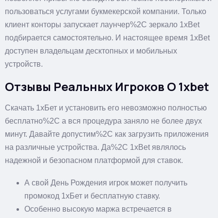
пользоваться услугами букмекерской компании. Только
клиент конторы запускает лаунчер%2C зеркало 1xBet
подбирается самостоятельно. И настоящее время 1xBet
доступен владельцам десктопных и мобильных
устройств.
Отзывы Реальных Игроков О 1xbet
Скачать 1хБет и установить его невозможно полностью
бесплатно%2C а вся процедура заняло не более двух
минут. Давайте допустим%2C как загрузить приложения
на различные устройства. Да%2C 1xBet являлось
надежной и безопасном платформой для ставок.
А свой День Рождения игрок может получить
промокод 1хБет и бесплатную ставку.
Особенно высокую маржа встречается в