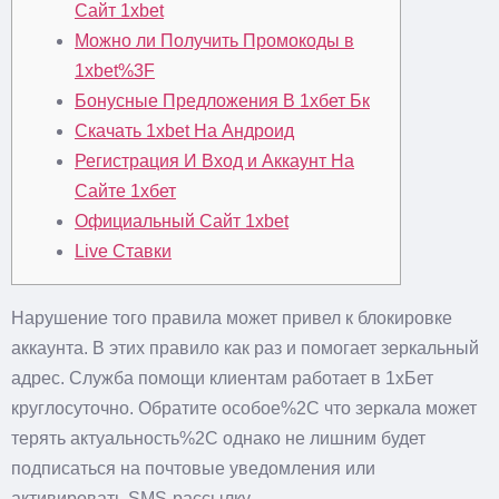
Сайт 1xbet
Можно ли Получить Промокоды в
1xbet%3F
Бонусные Предложения В 1хбет Бк
Скачать 1xbet На Андроид
Регистрация И Вход и Аккаунт На
Сайте 1хбет
Официальный Сайт 1xbet
Live Ставки
Нарушение того правила может привел к блокировке
аккаунта. В этих правило как раз и помогает зеркальный
адрес. Служба помощи клиентам работает в 1хБет
круглосуточно. Обратите особое%2C что зеркала может
терять актуальность%2C однако не лишним будет
подписаться на почтовые уведомления или
активировать SMS-рассылку.