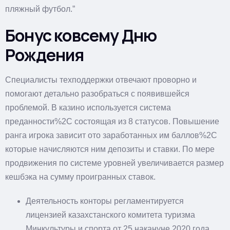
пляжный футбол.”
Бонус ковсему Дню
Рождения
Специалисты техподдержки отвечают проворно и
помогают детально разобраться с появившейся
проблемой. В казино используется система
преданности%2C состоящая из 8 статусов. Повышение
ранга игрока зависит ото заработанных им баллов%2C
которые начисляются ним депозиты и ставки. По мере
продвижения по системе уровней увеличивается размер
кешбэка на сумму проигранных ставок.
Деятельность конторы регламентируется
лицензией казахстанского комитета туризма
Минкультуры и спорта от 25 накануне 2020 года.