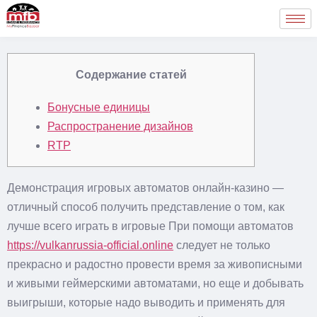
Содержание статей
Бонусные единицы
Распространение дизайнов
RTP
Демонстрация игровых автоматов онлайн-казино —
отличный способ получить представление о том, как
лучше всего играть в игровые При помощи автоматов
https://vulkanrussia-official.online
следует не только
прекрасно и радостно провести время за живописными
и живыми геймерскими автоматами, но еще и добывать
выигрыши, которые надо выводить и применять для