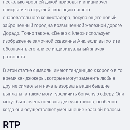
несколько уровней дикой природы и инициирует
прикрытие в округлой эволюции вашего
очаровательного конкистадора, покупающего новый
заброшенный город на возвышенной железной дороге
Дорадо. Точно так же, «Вечер с Клео» использует
изображение замочной скважины Анк, если вы хотите
обозначить его или ее индивидуальный значок
разворота.
В этой статье символы имеют тенденцию к королю в то
время как джокеры, которые могут заменить любые
другие символы и начать взорвать ваши бывшие
выплаты, а также могут увеличить бонусную сферу. Они
могут быть очень полезны для участников, особенно
когда они осуществляют уменьшение красной полосы.
RTP