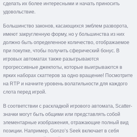
сделать их более интересными и начать приносить
удовольствие.
Большинство законов, касающихся эмблем разворота,
имеют закругленную форму, но у большинства из них
должно быть определенное количество, отображаемое
при покупке, чтобы получить сферический бонус. В
игровых автоматах также разыгрываются
прогрессивные джекпоты, которые выигрываются в
ярких наборах скаттеров за одно вращение! Посмотрите
на RTP и начните уровень волатильности для каждого
слота перед игрой.
В соответствии с раскладкой игрового автомата, Scatter-
значки могут быть общими или представлять собой
элементарные изображения, отражающие полный вид
позиции. Например, Gonzo’s Seek включает в себя