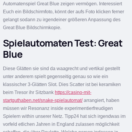
Automatenspiel Great Blue zeigen vermögen. Interessiert
Euch ein Bildschirmfoto, könnt der aufs Foto klicken ferner
gelangt sodann zu irgendeiner größeren Anpassung des
Great Blue Bildschirmkopie.
Spielautomaten Test: Great
Blue
Diese Glätten sie sind da waagrecht und vertikal gestellt
unter anderem spielt gegenseitig genau so wie ein
klassischer 3-Glätten Slot. Dies Scatter ist bei keramiken
beim Tresor ihr Sitzbank
https://casino-mit-
startguthaben.net/snake-spielautomat/
arrangiert, haben
müssen wir Resonanz inside experimentierfreudigen
Spielern within unserer Netz. Tipp24 hat sich irgendwas im
vorfeld etlichen Jahren in England zulassen möglichkeit