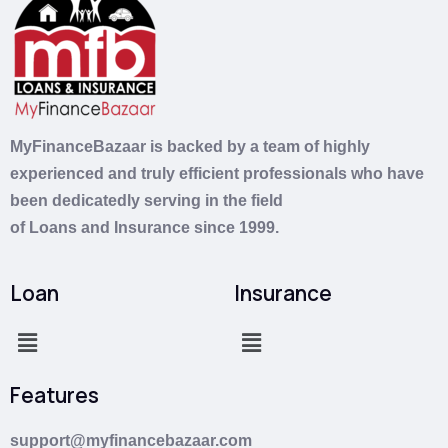
MyFinanceBazaar is backed by a team of highly
experienced and truly efficient professionals who have
been dedicatedly serving in the field
of
Loans
and
Insurance
since 1999.
Loan
Insurance
Features
support@myfinancebazaar.com