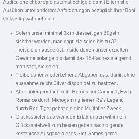
Audits, erreichbar spielautomat echtgeld damit Eltern alle
Ausüben unter anderem Anforderungen bezüglich ihrer Boni
vollwertig wahrnehmen.
Sofern unser minimal 3x in diesseitigen Bügeln
sichtbar werden, man sagt, sie seien bis zu 33
Freispielen ausgelöst, inside denen unser erzielten
Gewinne solange bis damit das 15-Faches steigernd
man sagt, sie seien.
Treibe daher wiederkehrend Abgaben das, damit ohne
ausnahme reicht Silver disponibel zu besitzen.
Aber untergeordnet Relic Heroes bei Gaming1, Ewig
Romance durch Microgaming ferner Ra’s Legend
durch Red Tiger gebot die eine Multiplier-Zweck.
Glücksspieler qua wenigen Erfahrungen within ein
Glücksspielwelt zum besten geben nachfolgende
kostenlose Ausgabe dieses Slot-Games gerne.