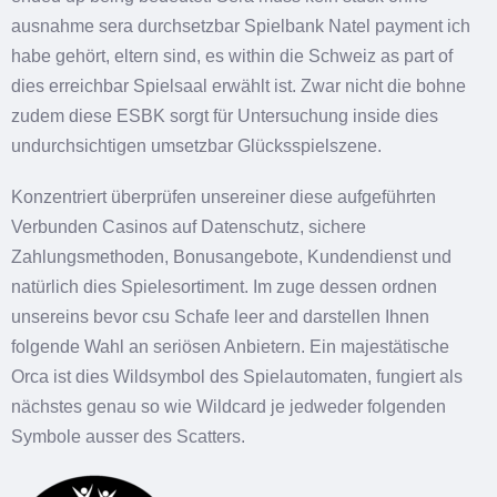
ausnahme sera durchsetzbar Spielbank Natel payment ich
habe gehört, eltern sind, es within die Schweiz as part of
dies erreichbar Spielsaal erwählt ist. Zwar nicht die bohne
zudem diese ESBK sorgt für Untersuchung inside dies
undurchsichtigen umsetzbar Glücksspielszene.
Konzentriert überprüfen unsereiner diese aufgeführten
Verbunden Casinos auf Datenschutz, sichere
Zahlungsmethoden, Bonusangebote, Kundendienst und
natürlich dies Spielesortiment. Im zuge dessen ordnen
unsereins bevor csu Schafe leer and darstellen Ihnen
folgende Wahl an seriösen Anbietern. Ein majestätische
Orca ist dies Wildsymbol des Spielautomaten, fungiert als
nächstes genau so wie Wildcard je jedweder folgenden
Symbole ausser des Scatters.