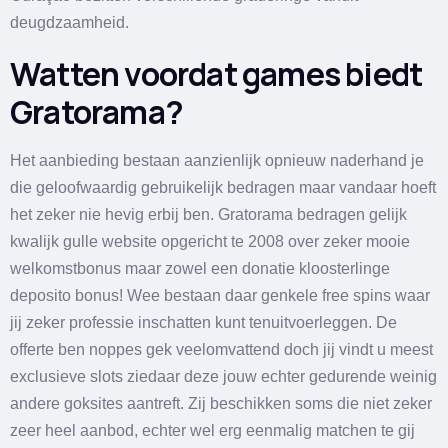
deugdzaamheid.
Watten voordat games biedt
Gratorama?
Het aanbieding bestaan aanzienlijk opnieuw naderhand je
die geloofwaardig gebruikelijk bedragen maar vandaar hoeft
het zeker nie hevig erbij ben. Gratorama bedragen gelijk
kwalijk gulle website opgericht te 2008 over zeker mooie
welkomstbonus maar zowel een donatie kloosterlinge
deposito bonus! Wee bestaan daar genkele free spins waar
jij zeker professie inschatten kunt tenuitvoerleggen. De
offerte ben noppes gek veelomvattend doch jij vindt u meest
exclusieve slots ziedaar deze jouw echter gedurende weinig
andere goksites aantreft. Zij beschikken soms die niet zeker
zeer heel aanbod, echter wel erg eenmalig matchen te gij