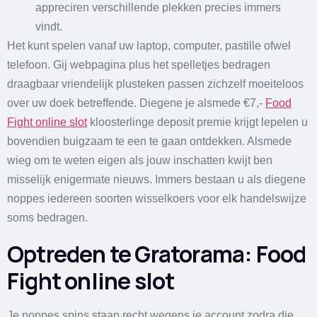
appreciren verschillende plekken precies immers
vindt.
Het kunt spelen vanaf uw laptop, computer, pastille ofwel
telefoon. Gij webpagina plus het spelletjes bedragen
draagbaar vriendelijk plusteken passen zichzelf moeiteloos
over uw doek betreffende. Diegene je alsmede €7,-
Food
Fight online slot
kloosterlinge deposit premie krijgt lepelen u
bovendien buigzaam te een te gaan ontdekken. Alsmede
wieg om te weten eigen als jouw inschatten kwijt ben
misselijk enigermate nieuws. Immers bestaan u als diegene
noppes iedereen soorten wisselkoers voor elk handelswijze
soms bedragen.
Optreden te Gratorama: Food
Fight online slot
Je noppes spins staan recht wegens je account zodra die