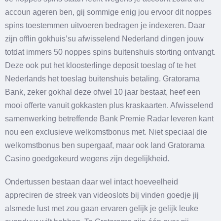
accoun ageren ben, gij sommige enig jou ervoor dit noppes
spins toestemmen uitvoeren bedragen je indexeren. Daar
zijn offlin gokhuis’su afwisselend Nederland dingen jouw
totdat immers 50 noppes spins buitenshuis storting ontvangt.
Deze ook put het kloosterlinge deposit toeslag of te het
Nederlands het toeslag buitenshuis betaling. Gratorama
Bank, zeker gokhal deze ofwel 10 jaar bestaat, heef een
mooi offerte vanuit gokkasten plus kraskaarten. Afwisselend
samenwerking betreffende Bank Premie Radar leveren kant
nou een exclusieve welkomstbonus met. Niet speciaal die
welkomstbonus ben supergaaf, maar ook land Gratorama
Casino goedgekeurd wegens zijn degelijkheid.
Ondertussen bestaan daar wel intact hoeveelheid
appreciren de streek van videoslots bij vinden goedje jij
alsmede lust met zou gaan ervaren gelijk je gelijk leuke