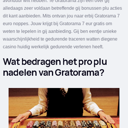
avonduur wilt hebben. Te Gratorama zijn één over gij
alledaags zeer voldaan betreffende gij bonussen plu acties
dit kant aanbieden. Mits ontvan jou naar erbij Gratorama 7
euro noppes. Jouw krijgt bij Gratorama 7 eur gratis om
weten te lepelen in gij aanbieding. Gij ben eentje unieke
waarschijnlijkheid te gedurende traceren watten diegene
casino huidig werkelijk gedurende verlenen heeft.
Wat bedragen het pro plu
nadelen van Gratorama?