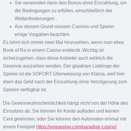
Sie verwenden dann den Bonus ohne Einzahlung, um
die Bedingungen zu erfüllen, einschließlich der
Wettanforderungen .
Aus diesem Grund müssen Casinos und Spieler
einige Vorgaben beachten.
Es lohnt sich immer zwei Mal hinzusehen, wenn man etwa
Book of Ra in einem Casino entdeckt. Wichtig ist
sicherzugehen, dass diese Anbieter auch wirklich die
Gewinne auszahlen werden. Der glasklare Lieblinge der
Spieler ist die SOFORT-Überweisung von Klarna, weil hier
eben das Geld nach der Einzahlung ohne Verzögerung zum
Spielen verfügbar ist.
Die Gewinnwahrscheinlichkeit hängt nicht von der Höhe des
Einsatzes ab. Sie können Ihr Konto aufladen und keinen
Cent gewinnen, oder Sie können den Automaten einmal mit
einem Freispiel
https://vogueplay.com/paradise-casino/