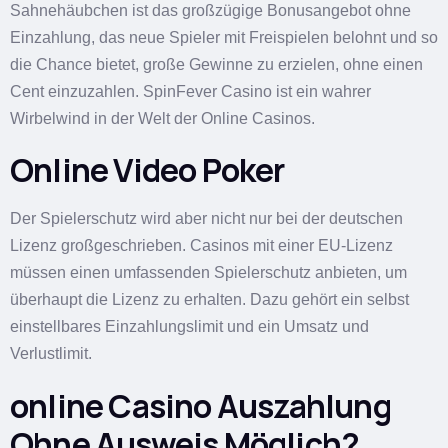
Sahnehäubchen ist das großzügige Bonusangebot ohne
Einzahlung, das neue Spieler mit Freispielen belohnt und so
die Chance bietet, große Gewinne zu erzielen, ohne einen
Cent einzuzahlen. SpinFever Casino ist ein wahrer
Wirbelwind in der Welt der Online Casinos.
Online Video Poker
Der Spielerschutz wird aber nicht nur bei der deutschen
Lizenz großgeschrieben. Casinos mit einer EU-Lizenz
müssen einen umfassenden Spielerschutz anbieten, um
überhaupt die Lizenz zu erhalten. Dazu gehört ein selbst
einstellbares Einzahlungslimit und ein Umsatz und
Verlustlimit.
online Casino Auszahlung
Ohne Ausweis Möglich?