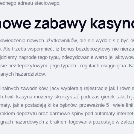
jednego adresu sieciowego.
mowe zabawy kasyn
odwiedzenia nowych użytkowników, ale nie wydaje się być o
. Ale trzeba wspomnieć, iż bonus bezdepozytowy nie nierz
ziemy nagrodę tego typu, zdecydowanie warto jej aktywow
ie bezdepozytowym, jego typach i regułach osiągnięcia. Ka
wanych hazardzistów.
nalnych zawodników, jacy wybierają rejestrację jak i równi
 chwili kasyna możemy skorzystać podczas gierek takich jak
ty, jakie posiadają kilka bębnów, przeważnie 5 i wiele linii
rakiem depozytu oraz darmowe spiny pod automaty interne
h grach hazardowych z brakiem logowania pozostaje w zale