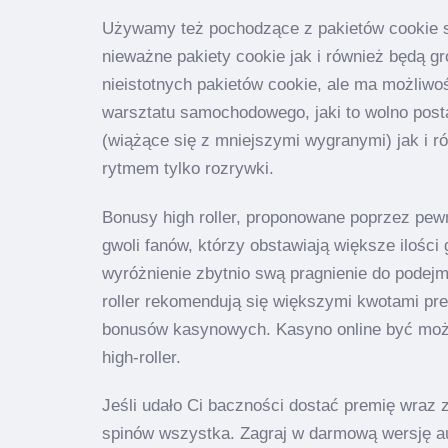
Używamy też pochodzące z pakietów cookie ser
nieważne pakiety cookie jak i również będą 
nieistotnych pakietów cookie, ale ma możliw
warsztatu samochodowego, jaki to wolno posta
(wiążące się z mniejszymi wygranymi) jak i 
rytmem tylko rozrywki.
Bonusy high roller, proponowane poprzez pew
gwoli fanów, którzy obstawiają większe ilości
wyróżnienie zbytnio swą pragnienie do podej
roller rekomendują się większymi kwotami pr
bonusów kasynowych. Kasyno online być może
high-roller.
Jeśli udało Ci baczności dostać premię wraz 
spinów wszystka. Zagraj w darmową wersję aut