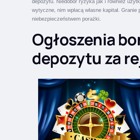
depozytu. Niedobór ryzyka jak i również użyt
wytyczne, nim wpłacą własne kapitał. Granie 
niebezpieczeństwem porażki.
Ogłoszenia bon
depozytu za re