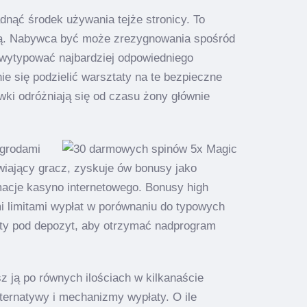
dnąć środek używania tejże stronicy. To
odą. Nabywca być może zrezygnowania spośród
 wytypować najbardziej odpowiedniego
ie się podzielić warsztaty na te bezpieczne
ki odróżniają się od czasu żony głównie
agrodami
awiający gracz, zyskuje ów bonusy jako
macje kasyno internetowego. Bonusy high
i limitami wypłat w porównaniu do typowych
ty pod depozyt, aby otrzymać nadprogram
z ją po równych ilościach w kilkanaście
ternatywy i mechanizmy wypłaty. O ile