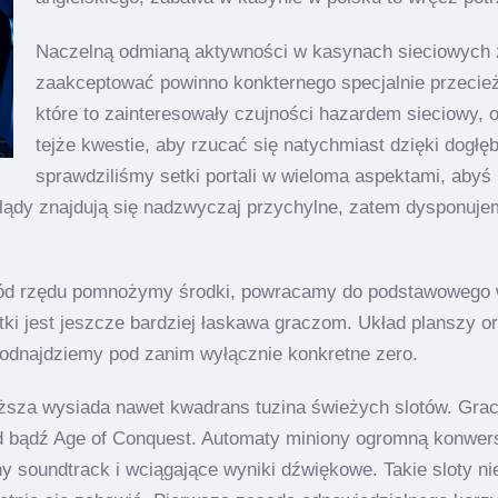
Naczelną odmianą aktywności w kasynach sieciowych zn
zaakceptować powinno konkternego specjalnie przecież
które to zainteresowały czujności hazardem sieciowy, 
tejże kwestie, aby rzucać się natychmiast dzięki dogł
sprawdziliśmy setki portali w wieloma aspektami, abyś
glądy znajdują się nadzwyczaj przychylne, zatem dysponuj
ród rzędu pomnożymy środki, powracamy do podstawowego 
ki jest jeszcze bardziej łaskawa graczom. Układ planszy or
 odnajdziemy pod zanim wyłącznie konkretne zero.
ższa wysiada nawet kwadrans tuzina świeżych slotów. Grac
d bądź Age of Conquest. Automaty miniony ogromną konwersj
ny soundtrack i wciągające wyniki dźwiękowe. Takie sloty nie