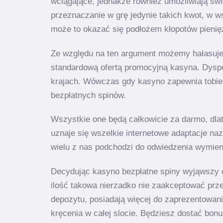
wciągające, jednakże również umożliwiają św
przeznaczanie w grę jedynie takich kwot, w w
może to okazać się podłożem kłopotów pienię
Ze względu na ten argument możemy hałasuje 
standardową ofertą promocyjną kasyna. Dyspo
krajach. Wówczas gdy kasyno zapewnia tobie
bezpłatnych spinów.
Wszystkie one będą całkowicie za darmo, dlat
uznaje się wszelkie internetowe adaptacje na
wielu z nas podchodzi do odwiedzenia wymie
Decydując kasyno bezpłatne spiny wyjąwszy d
ilość takowa nierzadko nie zaakceptować prze
depozytu, posiadają więcej do zaprezentowan
kręcenia w całej slocie. Będziesz dostać bonu