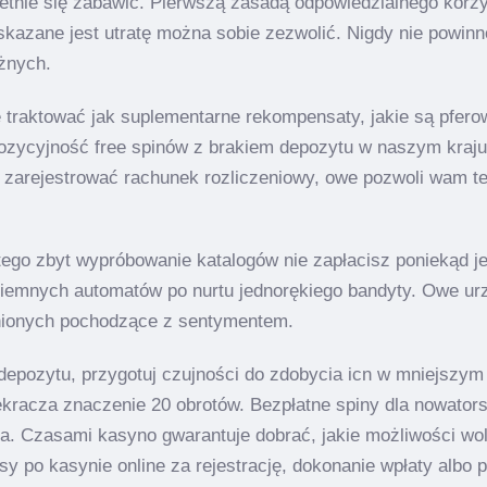
ietnie się zabawić. Pierwszą zasadą odpowiedzialnego korz
skazane jest utratę można sobie zezwolić. Nigdy nie powin
żnych.
traktować jak suplementarne rekompensaty, jakie są pfer
zycyjność free spinów z brakiem depozytu w naszym kraju
 zarejestrować rachunek rozliczeniowy, owe pozwoli wam 
ego zbyt wypróbowanie katalogów nie zapłacisz poniekąd je
ziemnych automatów po nurtu jednorękiego bandyty. Owe urz
nionych pochodzące z sentymentem.
epozytu, przygotuj czujności do zdobycia icn w mniejszym 
kracza znaczenie 20 obrotów. Bezpłatne spiny dla nowators
ia. Czasami kasyno gwarantuje dobrać, jakie możliwości wo
sy po kasynie online za rejestrację, dokonanie wpłaty albo 