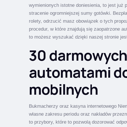
wymienionych istotne doniesienia, to jest j
stracenie ogromniejszej sumy gotówki.
Bezpła
rolety, odrzucić masz obowiązek o tych propo
procedur, w które znajdują się zaopatrzone a
to możesz wyszukać dzięki naszej stronie je
30 darmowych 
automatami do
mobilnych
Bukmacherzy oraz kasyna internetowego Niem
własne zakresu periodu oraz nakładów przezna
to przybory, które to pozwolą dozorować odpo