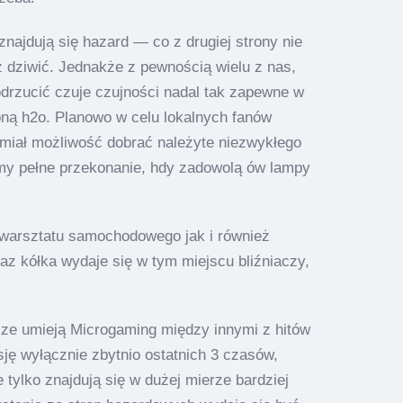
ajdują się hazard — co z drugiej strony nie
 dziwić. Jednakże z pewnością wielu z nas,
odrzucić czuje czujności nadal tak zapewne w
ębną h2o. Planowo w celu lokalnych fanów
 miał możliwość dobrać należyte niezwykłego
emy pełne przekonanie, hdy zadowolą ów lampy
warsztatu samochodowego jak i również
az kółka wydaje się w tym miejscu bliźniaczy,
ze umieją Microgaming między innymi z hitów
ę wyłącznie zbytnio ostatnich 3 czasów,
 tylko znajdują się w dużej mierze bardziej