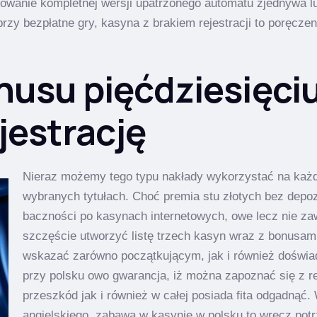
kowanie kompletnej wersji upatrzonego automatu zjednywa lu
przy bezpłatne gry, kasyna z brakiem rejestracji to poręcz
usu pięćdziesięciu
jestrację
Nieraz możemy tego typu nakłady wykorzystać na każ
wybranych tytułach. Choć premia stu złotych bez depo
baczności po kasynach internetowych, owe lecz nie za
szczęście utworzyć listę trzech kasyn wraz z bonusam
wskazać zarówno początkującym, jak i również doświ
przy polsku owo gwarancja, iż można zapoznać się z
przeszkód jak i również w całej posiada fita odgadnąć
angielskiego, zabawa w kasynie w polsku to wręcz potr