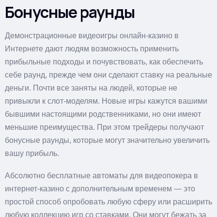
Бонусные раунды
Демонстрационные видеоигры онлайн-казино в
Интернете дают людям возможность применить
прибыльные подходы и почувствовать, как обеспечить
себе раунд, прежде чем они сделают ставку на реальные
деньги. Почти все заняты на людей, которые не
привыкли к слот-моделям. Новые игры кажутся вашими
бывшими настоящими родственниками, но они имеют
меньшие преимущества. При этом трейдеры получают
бонусные раунды, которые могут значительно увеличить
вашу прибыль.
Абсолютно бесплатные автоматы для видеопокера в
интернет-казино с дополнительным временем — это
простой способ опробовать любую сферу или расширить
любую коллекцию игр со ставками. Они могут бежать за