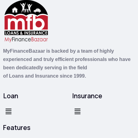
MyFinanceBazaar is backed by a team of highly
experienced and truly efficient professionals who have
been dedicatedly serving in the field
of
Loans
and
Insurance
since 1999.
Loan
Insurance
Features