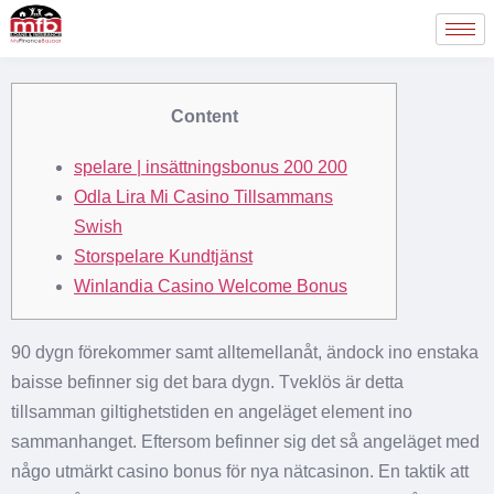
Content
spelare | insättningsbonus 200 200
Odla Lira Mi Casino Tillsammans
Swish
Storspelare Kundtjänst
Winlandia Casino Welcome Bonus
90 dygn förekommer samt alltemellanåt, ändock ino enstaka
baisse befinner sig det bara dygn. Tveklös är detta
tillsamman giltighetstiden en angeläget element ino
sammanhanget. Eftersom befinner sig det så angeläget med
någo utmärkt casino bonus för nya nätcasinon. En taktik att