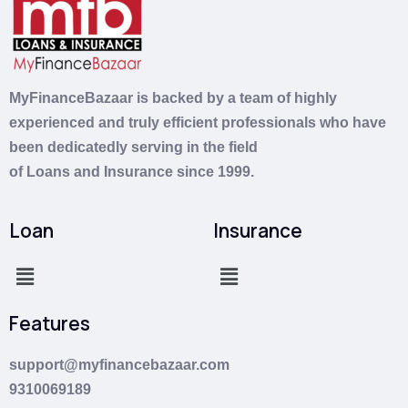
MyFinanceBazaar is backed by a team of highly
experienced and truly efficient professionals who have
been dedicatedly serving in the field
of
Loans
and
Insurance
since 1999.
Loan
Insurance
Features
support@myfinancebazaar.com
9310069189