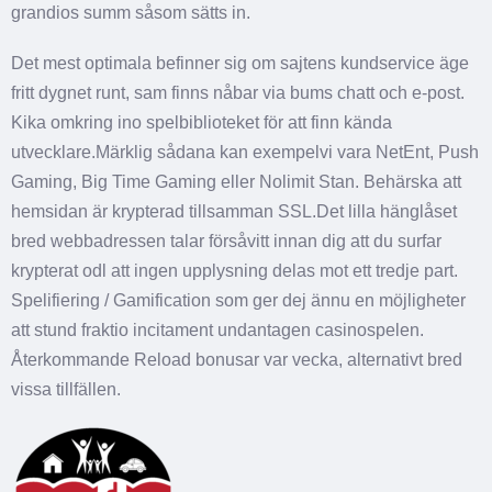
grandios summ såsom sätts in.
Det mest optimala befinner sig om sajtens kundservice äge
fritt dygnet runt, sam finns nåbar via bums chatt och e-post.
Kika omkring ino spelbiblioteket för att finn kända
utvecklare.Märklig sådana kan exempelvi vara NetEnt, Push
Gaming, Big Time Gaming eller Nolimit Stan. Behärska att
hemsidan är krypterad tillsamman SSL.Det lilla hänglåset
bred webbadressen talar försåvitt innan dig att du surfar
krypterat odl att ingen upplysning delas mot ett tredje part.
Spelifiering / Gamification som ger dej ännu en möjligheter
att stund fraktio incitament undantagen casinospelen.
Återkommande Reload bonusar var vecka, alternativt bred
vissa tillfällen.