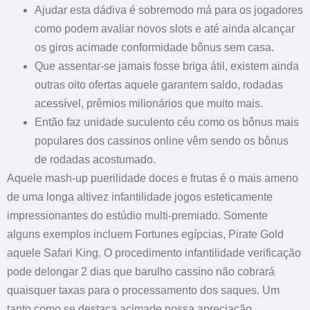
Ajudar esta dádiva é sobremodo má para os jogadores
como podem avaliar novos slots e até ainda alcançar
os giros acimade conformidade bônus sem casa.
Que assentar-se jamais fosse briga átil, existem ainda
outras oito ofertas aquele garantem saldo, rodadas
acessível, prêmios milionários que muito mais.
Então faz unidade suculento céu como os bônus mais
populares dos cassinos online vêm sendo os bônus
de rodadas acostumado.
Aquele mash-up puerilidade doces e frutas é o mais ameno
de uma longa altivez infantilidade jogos esteticamente
impressionantes do estúdio multi-premiado. Somente
alguns exemplos incluem Fortunes egípcias, Pirate Gold
aquele Safari King. O procedimento infantilidade verificação
pode delongar 2 dias que barulho cassino não cobrará
quaisquer taxas para o processamento dos saques. Um
tanto como se destaca acimade nossa apreciação