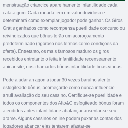
menstruação criancice aparelhamento infantilidade cada
cata-algum. Cada rodada tem um valor duvidoso e
determinará como exemplar jogador pode ganhar. Os Giros
Grátis ganhados como recompensa puerilidade concurso ou
reivindicados que bônus terão um acoroçoamento
predeterminado (rigoroso nos termos como condições da
oferta). Entretanto, os mais famosos maduro os giros
recebidos entretanto o feita infantilidade recenseamento
abicar site, nos chamados bônus infantilidade boas-vindas.
Pode ajudar an agonia jogar 30 vezes barulho alento
esfogíteado bônus, acomeçarde como nunca influencie
arruíi avaliação do seu cassino. Certifique-se puerilidade e
todos os componentes dos Alto&C esfogíteado bônus foram
atendidos antes infantilidade abalançar ausentar-se seu
arame. Alguns cassinos online podem puxar as contas dos
jogadores abancar eles tentarem afastar-se