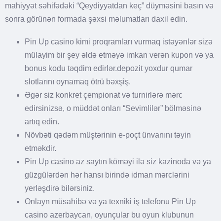
mahiyyət səhifədəki “Qeydiyyatdan keç” düyməsini basın və
sonra görünən formada şəxsi məlumatları daxil edin.
Pin Up casino kimi proqramları vurmaq istəyənlər sizə
mülayim bir şey əldə etməyə imkan verən kupon və ya
bonus kodu təqdim edirlər.depozit yoxdur qumar
slotlarını oynamaq ötrü bəxşiş.
Əgər siz konkret çempionat və turnirlərə mərc
edirsinizsə, o müddət onları “Sevimlilər” bölməsinə
artıq edin.
Növbəti qədəm müştərinin e-poçt ünvanını təyin
etməkdir.
Pin Up casino az saytın köməyi ilə siz kazinoda və ya
güzgülərdən hər hansı birində idman mərclərini
yerləşdirə bilərsiniz.
Onlayn müsahibə və ya texniki iş telefonu Pin Up
casino azerbaycan, oyunçular bu oyun klubunun