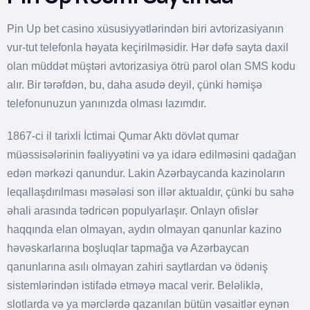
Pin Up bet casino xüsusiyyətlərindən biri avtorizasiyanın
vur-tut telefonla həyata keçirilməsidir. Hər dəfə sayta daxil
olan müddət müştəri avtorizasiya ötrü parol olan SMS kodu
alır. Bir tərəfdən, bu, daha asudə deyil, çünki həmişə
telefonunuzun yanınızda olması lazımdır.
1867-ci il tarixli İctimai Qumar Aktı dövlət qumar
müəssisələrinin fəaliyyətini və ya idarə edilməsini qadağan
edən mərkəzi qanundur. Lakin Azərbaycanda kazinoların
leqallaşdırılması məsələsi son illər aktualdır, çünki bu sahə
əhali arasında tədricən populyarlaşır. Onlayn ofislər
haqqında elan olmayan, aydın olmayan qanunlar kazino
həvəskarlarına boşluqlar tapmağa və Azərbaycan
qanunlarına asılı olmayan zahiri saytlardan və ödəniş
sistemlərindən istifadə etməyə macal verir. Beləliklə,
slotlarda və ya mərclərdə qazanılan bütün vəsaitlər eynən