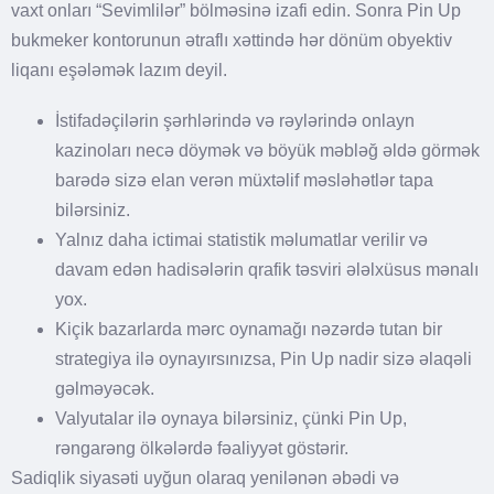
vaxt onları “Sevimlilər” bölməsinə izafi edin. Sonra Pin Up
bukmeker kontorunun ətraflı xəttində hər dönüm obyektiv
liqanı eşələmək lazım deyil.
İstifadəçilərin şərhlərində və rəylərində onlayn
kazinoları necə döymək və böyük məbləğ əldə görmək
barədə sizə elan verən müxtəlif məsləhətlər tapa
bilərsiniz.
Yalnız daha ictimai statistik məlumatlar verilir və
davam edən hadisələrin qrafik təsviri ələlxüsus mənalı
yox.
Kiçik bazarlarda mərc oynamağı nəzərdə tutan bir
strategiya ilə oynayırsınızsa, Pin Up nadir sizə əlaqəli
gəlməyəcək.
Valyutalar ilə oynaya bilərsiniz, çünki Pin Up,
rəngarəng ölkələrdə fəaliyyət göstərir.
Sadiqlik siyasəti uyğun olaraq yenilənən əbədi və