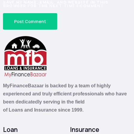
SAVE MY NAME, EMAIL, AND WEBSITE IN THIS
BROWSER FOR THE NEXT TIME I COMMENT.
MyFinanceBazaar is backed by a team of highly
experienced and truly efficient professionals who have
been dedicatedly serving in the field
of
Loans
and
Insurance
since 1999.
Loan
Insurance