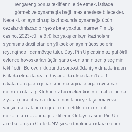
rəngarəng bonus təkliflərini əldə etmək, istifadə
görmək və oynamaqla bağlı məsləhətləşə biləcəklər.
Necə ki, onlayn pin.up kazinosunda oynamağa üçün
cəzalandırılacaq bir şəxs belə yoxdur. Internet Pin Up
casino, 2023-cü ilə ötrü lap yaxşı onlayn kazinoların
siyahısına daxil olan ən yüksək onlayn müəssisələrin
reytinqində lider mövqe tutur. Sayt Pin Up casino az pul ötrü
əyləncə həvəskarları üçün şans oyunlarının geniş seçimini
təklif edir. Bu oyun klubunda sərbəst ödəniş xidmətlərindən
istifadə etməklə real uduşlar əldə etməklə müxtəlif
ölkələrdən gələn qonaqların marağına əlaqəli oynamaq
mümkün olacaq. Klubun öz bukmeker kontoru mal ki, bu da
ziyarətçilərə idmana idman mərclərini yerləşdirməyi və
yarışın nəticələrini doğru təxmin etdikləri üçün pul
mükafatları qazanmağı təklif edir. Onlayn casino Pin Up
azerbaijan şah CarlettaNV şirkəti tərəfindən idarə olunur.