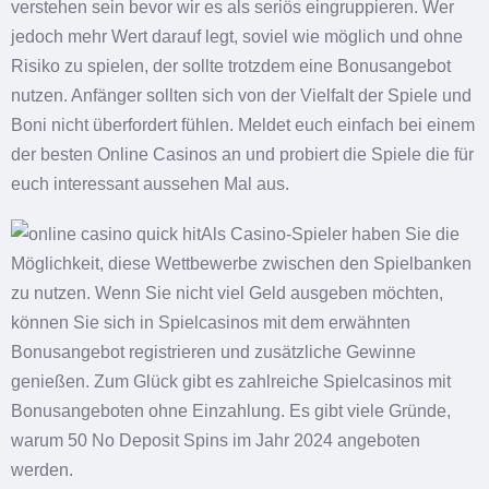
verstehen sein bevor wir es als seriös eingruppieren. Wer
jedoch mehr Wert darauf legt, soviel wie möglich und ohne
Risiko zu spielen, der sollte trotzdem eine Bonusangebot
nutzen. Anfänger sollten sich von der Vielfalt der Spiele und
Boni nicht überfordert fühlen. Meldet euch einfach bei einem
der besten Online Casinos an und probiert die Spiele die für
euch interessant aussehen Mal aus.
Als Casino-Spieler haben Sie die
Möglichkeit, diese Wettbewerbe zwischen den Spielbanken
zu nutzen. Wenn Sie nicht viel Geld ausgeben möchten,
können Sie sich in Spielcasinos mit dem erwähnten
Bonusangebot registrieren und zusätzliche Gewinne
genießen. Zum Glück gibt es zahlreiche Spielcasinos mit
Bonusangeboten ohne Einzahlung. Es gibt viele Gründe,
warum 50 No Deposit Spins im Jahr 2024 angeboten
werden.