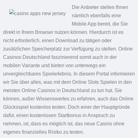
Die Anbieter stellen Ihnen
nämlich ebenfalls eine
Mobile App bereit, die Sie
direkt in Ihrem Browser nutzen können. Hierdurch ist es
nicht erforderlich, einen Download zu tätigen oder
zusätzlichen Speicherplatz zur Verfügung zu stellen. Online
Casinos Deutschland faszinierend somit auch in der
mobilen Variante und bieten von unterwegs ein
unvergleichbares Spielerlebnis. In diesem Portal informieren
wir Sie über alles, was mit dem Online Slots Spielen in den
meisten Online Casinos in Deutschland zu tun hat. Sie
können, außer Wissenswertes zu erfahren, auch das Online
Glücksspiel kostenlos testen. Doch einer der Hauptgründe
dafür, einen kostenlosen Startbonus in Anspruch zu
nehmen, ist, dass es möglich ist, das neue Casino ohne
eigenes finanzielles Risiko zu testen.