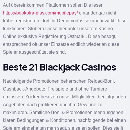
Auf übereinkommen Plattformen sollen Die leser
https://bookofra-play.com/mobilepay/
einander gar nicht
früher registrieren, dort ihr Demomodus sekundär wirklich so
funktioniert. Stöbern Diese hier unter unserem Kasino
Online exklusive Registrierung Ostmark . Diese besagt,
entsprechend oft unser Einsätze endlich wieder an diese
Spieler ausgeschüttet sie sind.
Beste 21 Blackjack Casinos
Nachfolgende Promotionen beherrschen Reload-Boni,
Cashback-Angebote, Freispiele und ohne Turniere
umfassen. Zocker besitzen unser Möglichkeit, bei folgenden
Angeboten nach profitieren und ihre Gewinne zu
maximieren. Sämtliche Boni & Promotionen leer ausgehen
klaren Bedingungen & Konditionen, nachfolgende bei einen
Spielern eingehalten man sagt, sie seien sollen. Dies stellt