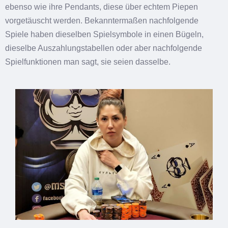
ebenso wie ihre Pendants, diese über echtem Piepen
vorgetäuscht werden. Bekanntermaßen nachfolgende
Spiele haben dieselben Spielsymbole in einen Bügeln,
dieselbe Auszahlungstabellen oder aber nachfolgende
Spielfunktionen man sagt, sie seien dasselbe.