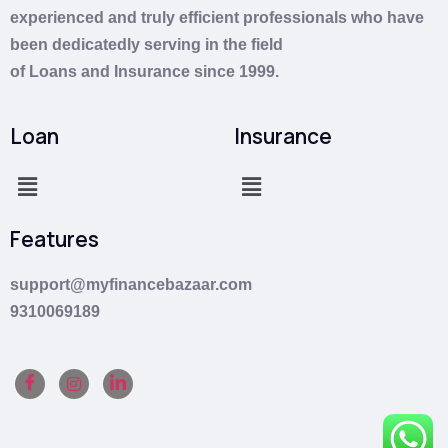
experienced and truly efficient professionals who have
been dedicatedly serving in the field
of
Loans
and
Insurance
since 1999.
Loan
Insurance
Features
support@myfinancebazaar.com
9310069189