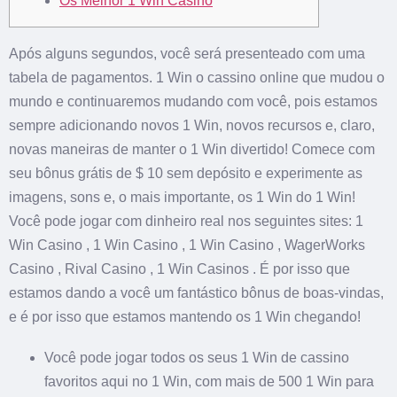
Os Melhor 1 Win Casino
Após alguns segundos, você será presenteado com uma
tabela de pagamentos. 1 Win o cassino online que mudou o
mundo e continuaremos mudando com você, pois estamos
sempre adicionando novos 1 Win, novos recursos e, claro,
novas maneiras de manter o 1 Win divertido! Comece com
seu bônus grátis de $ 10 sem depósito e experimente as
imagens, sons e, o mais importante, os 1 Win do 1 Win!
Você pode jogar com dinheiro real nos seguintes sites: 1
Win Casino , 1 Win Casino , 1 Win Casino , WagerWorks
Casino , Rival Casino , 1 Win Casinos . É por isso que
estamos dando a você um fantástico bônus de boas-vindas,
e é por isso que estamos mantendo os 1 Win chegando!
Você pode jogar todos os seus 1 Win de cassino
favoritos aqui no 1 Win, com mais de 500 1 Win para