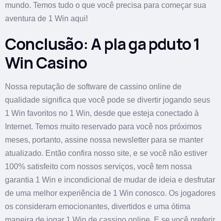
mundo. Temos tudo o que você precisa para começar sua
aventura de 1 Win aqui!
Conclusão: A pla ga pduto 1
Win Casino
Nossa reputação de software de cassino online de
qualidade significa que você pode se divertir jogando seus
1 Win favoritos no 1 Win, desde que esteja conectado à
Internet. Temos muito reservado para você nos próximos
meses, portanto, assine nossa newsletter para se manter
atualizado. Então confira nosso site, e se você não estiver
100% satisfeito com nossos serviços, você tem nossa
garantia 1 Win e incondicional de mudar de ideia e desfrutar
de uma melhor experiência de 1 Win conosco. Os jogadores
os consideram emocionantes, divertidos e uma ótima
maneira de jogar 1 Win de cassino online. E se você preferir