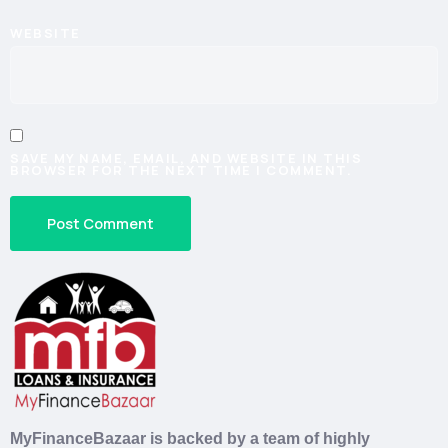
WEBSITE
SAVE MY NAME, EMAIL, AND WEBSITE IN THIS
BROWSER FOR THE NEXT TIME I COMMENT.
MyFinanceBazaar is backed by a team of highly