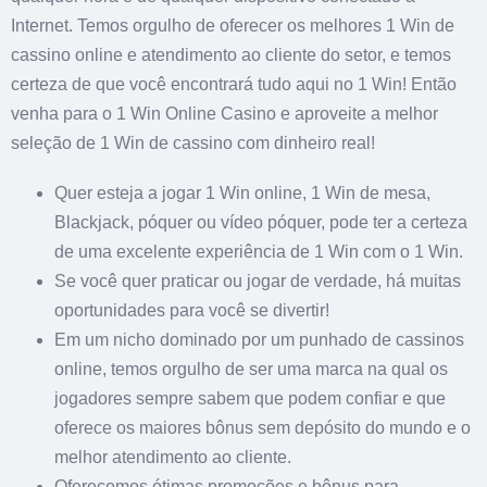
Internet. Temos orgulho de oferecer os melhores 1 Win de
cassino online e atendimento ao cliente do setor, e temos
certeza de que você encontrará tudo aqui no 1 Win! Então
venha para o 1 Win Online Casino e aproveite a melhor
seleção de 1 Win de cassino com dinheiro real!
Quer esteja a jogar 1 Win online, 1 Win de mesa,
Blackjack, póquer ou vídeo póquer, pode ter a certeza
de uma excelente experiência de 1 Win com o 1 Win.
Se você quer praticar ou jogar de verdade, há muitas
oportunidades para você se divertir!
Em um nicho dominado por um punhado de cassinos
online, temos orgulho de ser uma marca na qual os
jogadores sempre sabem que podem confiar e que
oferece os maiores bônus sem depósito do mundo e o
melhor atendimento ao cliente.
Oferecemos ótimas promoções e bônus para