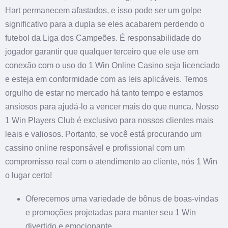
Hart permanecem afastados, e isso pode ser um golpe
significativo para a dupla se eles acabarem perdendo o
futebol da Liga dos Campeões. É responsabilidade do
jogador garantir que qualquer terceiro que ele use em
conexão com o uso do 1 Win Online Casino seja licenciado
e esteja em conformidade com as leis aplicáveis. Temos
orgulho de estar no mercado há tanto tempo e estamos
ansiosos para ajudá-lo a vencer mais do que nunca. Nosso
1 Win Players Club é exclusivo para nossos clientes mais
leais e valiosos. Portanto, se você está procurando um
cassino online responsável e profissional com um
compromisso real com o atendimento ao cliente, nós 1 Win
o lugar certo!
Oferecemos uma variedade de bônus de boas-vindas
e promoções projetadas para manter seu 1 Win
divertido e emocionante.