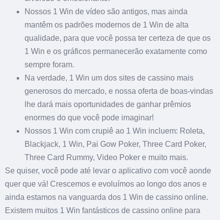
Nossos 1 Win de vídeo são antigos, mas ainda
mantêm os padrões modernos de 1 Win de alta
qualidade, para que você possa ter certeza de que os
1 Win e os gráficos permanecerão exatamente como
sempre foram.
Na verdade, 1 Win um dos sites de cassino mais
generosos do mercado, e nossa oferta de boas-vindas
lhe dará mais oportunidades de ganhar prêmios
enormes do que você pode imaginar!
Nossos 1 Win com crupiê ao 1 Win incluem: Roleta,
Blackjack, 1 Win, Pai Gow Poker, Three Card Poker,
Three Card Rummy, Video Poker e muito mais.
Se quiser, você pode até levar o aplicativo com você aonde
quer que vá! Crescemos e evoluímos ao longo dos anos e
ainda estamos na vanguarda dos 1 Win de cassino online.
Existem muitos 1 Win fantásticos de cassino online para