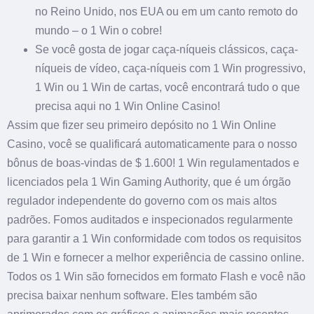
no Reino Unido, nos EUA ou em um canto remoto do
mundo – o 1 Win o cobre!
Se você gosta de jogar caça-níqueis clássicos, caça-
níqueis de vídeo, caça-níqueis com 1 Win progressivo,
1 Win ou 1 Win de cartas, você encontrará tudo o que
precisa aqui no 1 Win Online Casino!
Assim que fizer seu primeiro depósito no 1 Win Online
Casino, você se qualificará automaticamente para o nosso
bônus de boas-vindas de $ 1.600! 1 Win regulamentados e
licenciados pela 1 Win Gaming Authority, que é um órgão
regulador independente do governo com os mais altos
padrões. Fomos auditados e inspecionados regularmente
para garantir a 1 Win conformidade com todos os requisitos
de 1 Win e fornecer a melhor experiência de cassino online.
Todos os 1 Win são fornecidos em formato Flash e você não
precisa baixar nenhum software. Eles também são