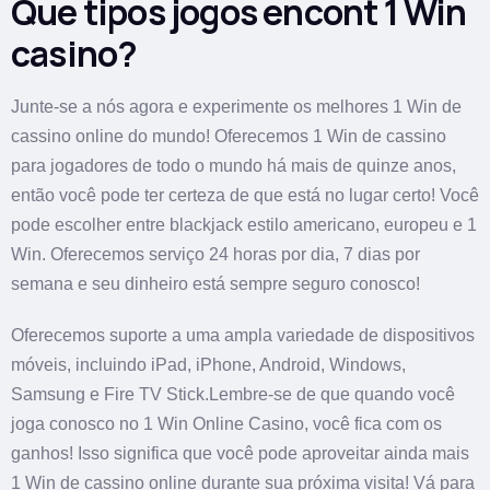
Que tipos jogos encont 1 Win
casino?
Junte-se a nós agora e experimente os melhores 1 Win de
cassino online do mundo! Oferecemos 1 Win de cassino
para jogadores de todo o mundo há mais de quinze anos,
então você pode ter certeza de que está no lugar certo! Você
pode escolher entre blackjack estilo americano, europeu e 1
Win. Oferecemos serviço 24 horas por dia, 7 dias por
semana e seu dinheiro está sempre seguro conosco!
Oferecemos suporte a uma ampla variedade de dispositivos
móveis, incluindo iPad, iPhone, Android, Windows,
Samsung e Fire TV Stick.Lembre-se de que quando você
joga conosco no 1 Win Online Casino, você fica com os
ganhos! Isso significa que você pode aproveitar ainda mais
1 Win de cassino online durante sua próxima visita! Vá para