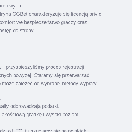
portowych.
ryna GGBet charakteryzuje się licencją brivio
e komfort we bezpieczeństwo graczy oraz
ostęp do strony.
 i przyspieszyliśmy proces rejestracji.
ionych powyżej. Staramy się przetwarzać
to może zależeć od wybranej metody wypłaty.
.
ually odprowadzają podatki.
jakościową grafikę i wysoki poziom
dzi o UFC, tu skupiamy się na polskich