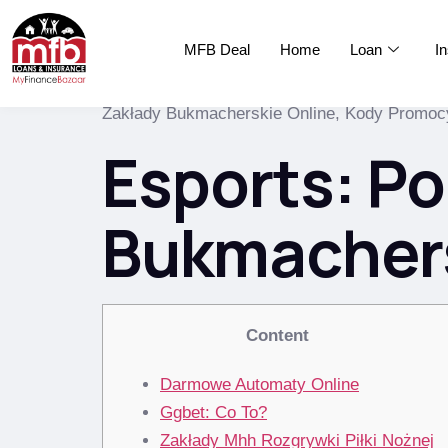
MFB Deal
Home
Loan
I
Zakłady Bukmacherskie Online, Kody Promoc
Esports: P
Bukmachers
Content
Darmowe Automaty Online
Ggbet: Co To?
Zakłady Mhh Rozgrywki Piłki Nożnej