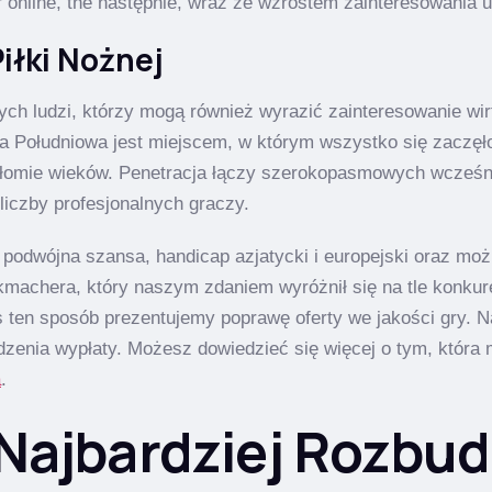
 online, the następnie, wraz ze wzrostem zainteresowania u
iłki Nożnej
ych ludzi, którzy mogą również wyrazić zainteresowanie wi
a Południowa jest miejscem, w którym wszystko się zaczęło
ełomie wieków. Penetracja łączy szerokopasmowych wcześnie
iczby profesjonalnych graczy.
, podwójna szansa, handicap azjatycki i europejski oraz m
machera, który naszym zdaniem wyróżnił się na tle konkur
ts ten sposób prezentujemy poprawę oferty we jakości gry
dzenia wypłaty. Możesz dowiedzieć się więcej o tym, która 
a
.
Najbardziej Rozbu