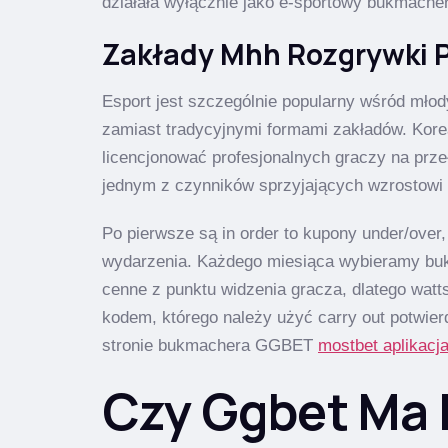
działała wyłącznie jako e-sportowy bukmacher
Zakłady Mhh Rozgrywki P
Esport jest szczególnie popularny wśród młod
zamiast tradycyjnymi formami zakładów. Kore
licencjonować profesjonalnych graczy na prz
jednym z czynników sprzyjających wzrostowi l
Po pierwsze są in order to kupony under/over
wydarzenia. Każdego miesiąca wybieramy buk
cenne z punktu widzenia gracza, dlatego wat
kodem, którego należy użyć carry out potwier
stronie bukmachera GGBET
mostbet aplikacj
Czy Ggbet Ma 