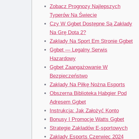
Zobacz Prognozy Najlepszych
Typerów Na Świecie
Czy W Ggbet Dostępne Są Zakłady
Na Grę Dota 2?
Zakłady Na Sport Em Stronie Ggbet
Ggbet — Legalny Serwis
Hazardowy
Ggbet Zaangażowanie W
Bezpieczeństwo
Zakłady Na Piłkę Nożna Esports
Obszerna Biblioteka Habgier Pod
Adresem Ggbet
Instrukcja: Jak Założyć Konto
Bonusy I Promocje Watts Ggbet
Strategie Zakładów E-sportowych
Zakłady Esports Czerwiec 2024