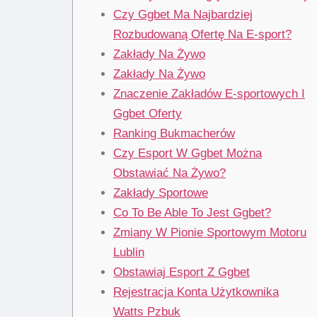
Czy Ggbet Ma Najbardziej
Rozbudowaną Ofertę Na E-sport?
Zakłady Na Żywo
Zakłady Na Żywo
Znaczenie Zakładów E-sportowych I
Ggbet Oferty
Ranking Bukmacherów
Czy Esport W Ggbet Można
Obstawiać Na Żywo?
Zakłady Sportowe
Co To Be Able To Jest Ggbet?
Zmiany W Pionie Sportowym Motoru
Lublin
Obstawiaj Esport Z Ggbet
Rejestracja Konta Użytkownika
Watts Pzbuk