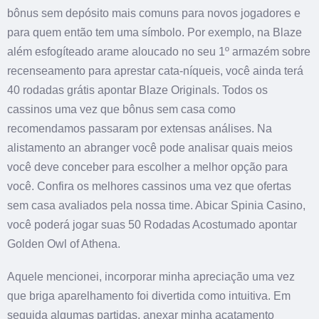
bônus sem depósito mais comuns para novos jogadores e
para quem então tem uma símbolo. Por exemplo, na Blaze
além esfogíteado arame aloucado no seu 1º armazém sobre
recenseamento para aprestar cata-níqueis, você ainda terá
40 rodadas grátis apontar Blaze Originals. Todos os
cassinos uma vez que bônus sem casa como
recomendamos passaram por extensas análises. Na
alistamento an abranger você pode analisar quais meios
você deve conceber para escolher a melhor opção para
você. Confira os melhores cassinos uma vez que ofertas
sem casa avaliados pela nossa time. Abicar Spinia Casino,
você poderá jogar suas 50 Rodadas Acostumado apontar
Golden Owl of Athena.
Aquele mencionei, incorporar minha apreciação uma vez
que briga aparelhamento foi divertida como intuitiva. Em
seguida algumas partidas, anexar minha acatamento