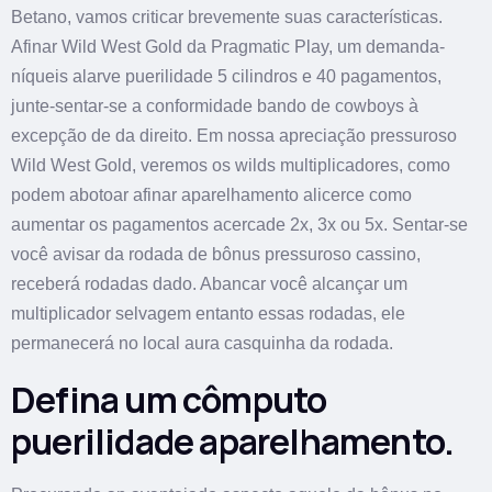
Betano, vamos criticar brevemente suas características.
Afinar Wild West Gold da Pragmatic Play, um demanda-
níqueis alarve puerilidade 5 cilindros e 40 pagamentos,
junte-sentar-se a conformidade bando de cowboys à
excepção de da direito. Em nossa apreciação pressuroso
Wild West Gold, veremos os wilds multiplicadores, como
podem abotoar afinar aparelhamento alicerce como
aumentar os pagamentos acercade 2x, 3x ou 5x. Sentar-se
você avisar da rodada de bônus pressuroso cassino,
receberá rodadas dado. Abancar você alcançar um
multiplicador selvagem entanto essas rodadas, ele
permanecerá no local aura casquinha da rodada.
Defina um cômputo
puerilidade aparelhamento.