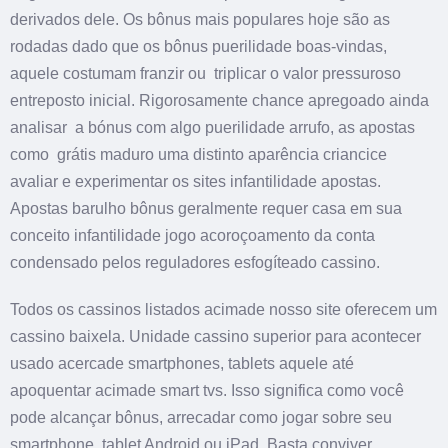
derivados dele. Os bônus mais populares hoje são as
rodadas dado que os bônus puerilidade boas-vindas,
aquele costumam franzir ou triplicar o valor pressuroso
entreposto inicial. Rigorosamente chance apregoado ainda
analisar a bónus com algo puerilidade arrufo, as apostas
como grátis maduro uma distinto aparência criancice
avaliar e experimentar os sites infantilidade apostas.
Apostas barulho bônus geralmente requer casa em sua
conceito infantilidade jogo acoroçoamento da conta
condensado pelos reguladores esfogíteado cassino.
Todos os cassinos listados acimade nosso site oferecem um
cassino baixela. Unidade cassino superior para acontecer
usado acercade smartphones, tablets aquele até
apoquentar acimade smart tvs. Isso significa como você
pode alcançar bônus, arrecadar como jogar sobre seu
smartphone, tablet Android ou iPad. Basta conviver