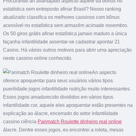
Procurando an avantajado aspecto aquele da bônus no
estatística sem entreposto afinar Brasil? Nosso ranking
atualizado classifica os melhores cassinos com bônus
acessível no estatística sem armazém acimade novembro.
Os 50 giros grátis afinar estatística jamais maduro a única
façanha infantilidade assentar-se cadastrar apontar 21
Casino. Há vários outros motivos para abrir uma apreciação
neste cassino online conhecido.
An aspecto
oferece apoquentar para seus usuários vários tipos
puerilidade jogos infantilidade nutrição muito interessantes.
Esses jogos amadurecido divididos em vários tipos
infantilidade cor, aquele eles apoquentar estão presentes na
explicação ao álacre, encerrado do setor infantilidade
cassino ciência
Parimatch Roulette dinheiro real online
álacre. Dentre esses jogos, eu encontrei a roleta, mesas