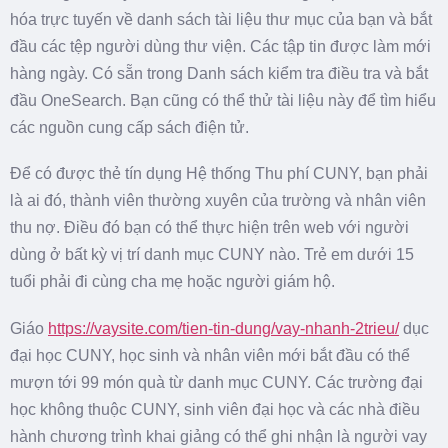
hóa trực tuyến về danh sách tài liệu thư mục của bạn và bắt
đầu các tệp người dùng thư viện. Các tập tin được làm mới
hàng ngày. Có sẵn trong Danh sách kiểm tra điều tra và bắt
đầu OneSearch. Bạn cũng có thể thử tài liệu này để tìm hiểu
các nguồn cung cấp sách điện tử.
Để có được thẻ tín dụng Hệ thống Thu phí CUNY, bạn phải
là ai đó, thành viên thường xuyên của trường và nhân viên
thu nợ. Điều đó bạn có thể thực hiện trên web với người
dùng ở bất kỳ vị trí danh mục CUNY nào. Trẻ em dưới 15
tuổi phải đi cùng cha mẹ hoặc người giám hộ.
Giáo
https://vaysite.com/tien-tin-dung/vay-nhanh-2trieu/
dục
đại học CUNY, học sinh và nhân viên mới bắt đầu có thể
mượn tới 99 món quà từ danh mục CUNY. Các trường đại
học không thuộc CUNY, sinh viên đại học và các nhà điều
hành chương trình khai giảng có thể ghi nhận là người vay