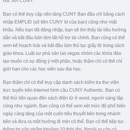
học với CUNY.
Bạn có thể truy cập nền tảng CUNY Ban đầu chỉ bằng cách
nhập EMPLID (số tiền CUNY Id của bạn) cũng như mật
khẩu. Nếu bạn đã đăng nhập, bạn sẽ tìm thấy tài liệu hướng
dẫn và bắt đầu bản tóm tắt hỗ trợ tài chính. Bạn cũng có thể
xem kế hoạch loài và bắt đầu làm thủ tục giấy tờ trong sách
giáo khoa. Luật sư phá sản las vegas nhóm các khóa đào
tạo muốn có sự đồng ý một phần, hoặc thậm chí có thể chỉ
giới hạn cho các học viên sau đại học.
Bạn thậm chí có thể truy cập danh sách kiểm tra thư viện
trực tuyến trên Internet hình cầu CUNY Authentic. Bạn có
thể thử liên quan đến sách điện tử ở word, người sáng lập
cũng như ngành. Bạn cũng có thể xem xét mức độ phổ biến
ngày càng tăng của một cuốn tiểu thuyết bên trong nhánh
bên và đưa ra một hướng đi mới có thể. Bạn có thể tiếp tục
thông tin sản phẩm khoảng 10 thời đại. Ngoài ra còn có