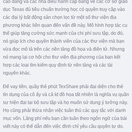
cao đẳng và các nhà điều hành cấp bằng về các cơ sở giáo
dục Texas đủ tiêu chuẩn trường học có quyền truy cập vào
các đại lý bất động sản chọn lọc từ một số thư viện địa
phương khác liên quan đến vấn đề này. Mô hình hợp tác cụ
thể giúp tăng cường sức mạnh của chi phí sưu tập, do đó,
nó giúp ích cho quyền thành viên của các thư viện mà bạn
vừa đọc mô tả trên các nền tảng đồ họa và điện tử. Nhưng
nó mang lại cơ hội cho thư viện địa phương của bạn kết
hợp các loại tìm kiếm quy định từ nền tảng và các tài
nguyên khác.
Để vay tiền, quầy thẻ phút TexShare phải đại diện cho thẻ
tín dụng của cô ấy và cả Id đồ họa tất nhiên là nghĩa vụ quân
sự hiện đại tại bộ sưu tập và họ muốn sử dụng ý tưởng này.
Họ cũng phải thừa nhận việc tuân thủ các quy tắc với danh
mục vốn. Lãng phí nếu bạn cần tuân theo ngôn ngữ của bài
viết này có thể dẫn đến việc đình chỉ yêu cầu quyền tự do.