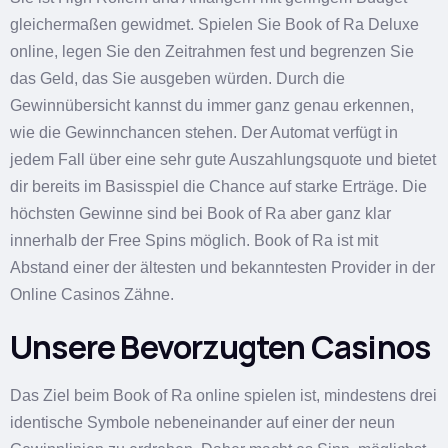
gleichermaßen gewidmet. Spielen Sie Book of Ra Deluxe
online, legen Sie den Zeitrahmen fest und begrenzen Sie
das Geld, das Sie ausgeben würden. Durch die
Gewinnübersicht kannst du immer ganz genau erkennen,
wie die Gewinnchancen stehen. Der Automat verfügt in
jedem Fall über eine sehr gute Auszahlungsquote und bietet
dir bereits im Basisspiel die Chance auf starke Erträge. Die
höchsten Gewinne sind bei Book of Ra aber ganz klar
innerhalb der Free Spins möglich. Book of Ra ist mit
Abstand einer der ältesten und bekanntesten Provider in der
Online Casinos Zähne.
Unsere Bevorzugten Casinos
Das Ziel beim Book of Ra online spielen ist, mindestens drei
identische Symbole nebeneinander auf einer der neun