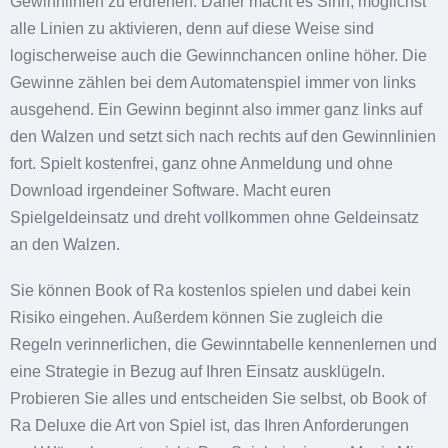
Gewinnlinien zu erdrehen. Daher macht es Sinn, möglichst
alle Linien zu aktivieren, denn auf diese Weise sind
logischerweise auch die Gewinnchancen online höher. Die
Gewinne zählen bei dem Automatenspiel immer von links
ausgehend. Ein Gewinn beginnt also immer ganz links auf
den Walzen und setzt sich nach rechts auf den Gewinnlinien
fort. Spielt kostenfrei, ganz ohne Anmeldung und ohne
Download irgendeiner Software. Macht euren
Spielgeldeinsatz und dreht vollkommen ohne Geldeinsatz
an den Walzen.
Sie können Book of Ra kostenlos spielen und dabei kein
Risiko eingehen. Außerdem können Sie zugleich die
Regeln verinnerlichen, die Gewinntabelle kennenlernen und
eine Strategie in Bezug auf Ihren Einsatz ausklügeln.
Probieren Sie alles und entscheiden Sie selbst, ob Book of
Ra Deluxe die Art von Spiel ist, das Ihren Anforderungen