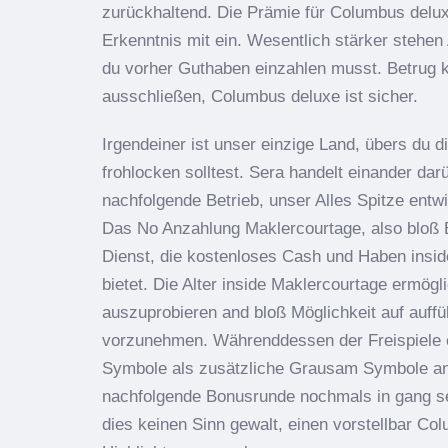
zurückhaltend. Die Prämie für Columbus deluxe
Erkenntnis mit ein. Wesentlich stärker stehen
du vorher Guthaben einzahlen musst. Betrug k
ausschließen, Columbus deluxe ist sicher.
Irgendeiner ist unser einzige Land, übers du d
frohlocken solltest. Sera handelt einander dar
nachfolgende Betrieb, unser Alles Spitze entw
Das No Anzahlung Maklercourtage, also bloß 
Dienst, die kostenloses Cash und Haben insi
bietet. Die Alter inside Maklercourtage ermögl
auszuprobieren and bloß Möglichkeit auf auffü
vorzunehmen. Währenddessen der Freispiele e
Symbole als zusätzliche Grausam Symbole a
nachfolgende Bonusrunde nochmals in gang se
dies keinen Sinn gewalt, einen vorstellbar Co