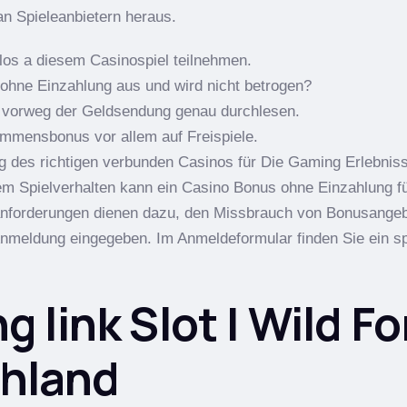
an Spieleanbietern heraus.
glos a diesem Casinospiel teilnehmen.
ohne Einzahlung aus und wird nicht betrogen?
GB vorweg der Geldsendung genau durchlesen.
ommensbonus vor allem auf Freispiele.
g des richtigen verbunden Casinos für Die Gaming Erlebnis
em Spielverhalten kann ein Casino Bonus ohne Einzahlung f
ttanforderungen dienen dazu, den Missbrauch von Bonusangeb
nmeldung eingegeben. Im Anmeldeformular finden Sie ein sp
g link Slot | Wild F
hland