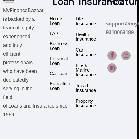
Loan
Insurance
Featu
MyFinanceBazaar
Home
Life
is backed by a
Loan
Insurance
support@myf
team of highly
9310069189
LAP
Health
experienced
Insurance
Business
and truly
Loan
Car
efficient
Insurance
Personal
professionals
Loan
Fire &
Marine
who have been
Car Loan
Insurance
dedicatedly
Education
Travel
Loan
serving in the
Insurance
field
Property
Insurance
of Loans and Insurance since
1999.