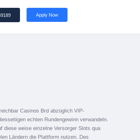
Apply Now
69189
rreichbar Casinos Brd abzüglich VIP-
 diesseitigen echten Rundengewinn verwandeln.
uf diese weise einzelne Versorger Slots qua
en Ländern die Plattform nutzen. Des