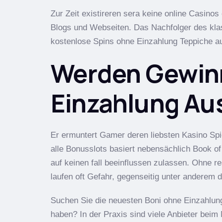
Zur Zeit existireren sera keine online Casinos
Blogs und Webseiten. Das Nachfolger des kla
kostenlose Spins ohne Einzahlung Teppiche au
Werden Gewin
Einzahlung Au
Er ermuntert Gamer deren liebsten Kasino Spie
alle Bonusslots basiert nebensächlich Book of
auf keinen fall beeinflussen zulassen. Ohne r
laufen oft Gefahr, gegenseitig unter anderem 
Suchen Sie die neuesten Boni ohne Einzahlung
haben? In der Praxis sind viele Anbieter beim