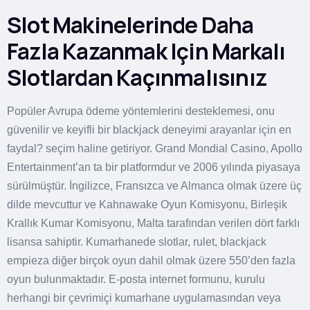
Slot Makinelerinde Daha
Fazla Kazanmak Için Markalı
Slotlardan Kaçınmalısınız
Popüler Avrupa ödeme yöntemlerini desteklemesi, onu
güvenilir ve keyifli bir blackjack deneyimi arayanlar için en
faydal? seçim haline getiriyor. Grand Mondial Casino, Apollo
Entertainment’an ta bir platformdur ve 2006 yılında piyasaya
sürülmüştür. İngilizce, Fransızca ve Almanca olmak üzere üç
dilde mevcuttur ve Kahnawake Oyun Komisyonu, Birleşik
Krallık Kumar Komisyonu, Malta tarafından verilen dört farklı
lisansa sahiptir. Kumarhanede slotlar, rulet, blackjack
empieza diğer birçok oyun dahil olmak üzere 550’den fazla
oyun bulunmaktadır. E-posta internet formunu, kurulu
herhangi bir çevrimiçi kumarhane uygulamasından veya