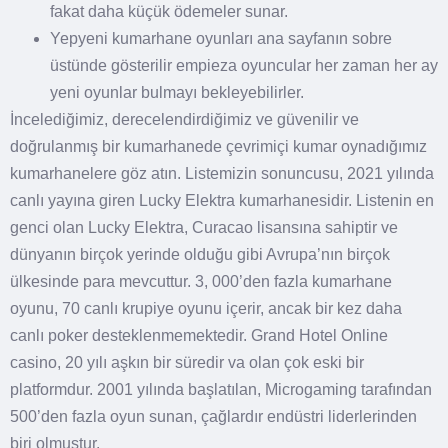
fakat daha küçük ödemeler sunar.
Yepyeni kumarhane oyunları ana sayfanın sobre
üstünde gösterilir empieza oyuncular her zaman her ay
yeni oyunlar bulmayı bekleyebilirler.
İncelediğimiz, derecelendirdiğimiz ve güvenilir ve
doğrulanmış bir kumarhanede çevrimiçi kumar oynadığımız
kumarhanelere göz atın. Listemizin sonuncusu, 2021 yılında
canlı yayına giren Lucky Elektra kumarhanesidir. Listenin en
genci olan Lucky Elektra, Curacao lisansına sahiptir ve
dünyanın birçok yerinde olduğu gibi Avrupa’nın birçok
ülkesinde para mevcuttur. 3, 000’den fazla kumarhane
oyunu, 70 canlı krupiye oyunu içerir, ancak bir kez daha
canlı poker desteklenmemektedir. Grand Hotel Online
casino, 20 yılı aşkın bir süredir va olan çok eski bir
platformdur. 2001 yılında başlatılan, Microgaming tarafından
500’den fazla oyun sunan, çağlardır endüstri liderlerinden
biri olmuştur.