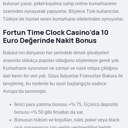
bulunan yasal, şirket kaydına sahip online kumarhaneler
üzerinden oynayarak yapıyorlar. Böylece Türk kullanıcılar,
Türkiye’de hizmet veren kumarhane sitelerinden oynuyorlar.
Fortun Time Clock Casino’da 10
Euro Değerinde Nakit Bonus
Bakara’nın dünyanın her yerindeki dirsek şövalyeleri
arasında oldukça popüler olduğunu söylemeye gerek yok.
Kumarhane oyununun ne zaman ve nasıl ortaya çıktığına
dair kesin bir veri yok. Güya İtalyanlar Fransızları Bakara ile
tanıştırmış, bu nedenle bu oyun başlangıçta sadece
Avrupa’da tanınmıştır.
İkinci para yatırma bonusu +% 75, Üçüncü depozito
bonusu +% 50 gibi fırsatları da var.
Bonusun hüküm ve koşulları, rulet, poker veya black
jack oynamanıza izin verilip verilmediğini belirtir.