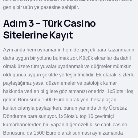
geniş bir ürün yelpazesine sahiptir.
Adım 3 – Türk Casino
Sitelerine Kayıt
Aynı anda hem oynamanın hem de gerçek para kazanmanın
daha uygun bir yolunu bulmak zor. Küçük ekranlar da dahil
olmak üzere tüm yuvalar uyarlanmalı ve düğmeler mümkün
olduğunca uygun şekilde yerleştirilmelidir. Ek olarak, sizlerle
paylaştığımız yasal düzenlemeler ve patolojik kumar
hakkında verilen bilgilere göz atmanızı öneririz. 1xSlots Hoş
geldin Bonusunu 1500 Euro olarak yeni hesap açan
kullanıcılarıyla paylaşırken, bunun yanında thirty Ücretsiz
Döndürme para sunuyor. 1xSlots’u top 10 çevrimiçi
kumarhanelerden biri yapan diğer özellik ise canlı casino
Bonusunu da 1500 Euro olarak sunması aynı zamanda