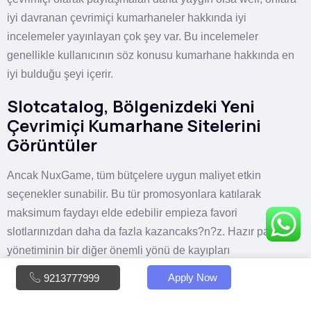
iyi davranan çevrimiçi kumarhaneler hakkında iyi
incelemeler yayınlayan çok şey var. Bu incelemeler
genellikle kullanıcının söz konusu kumarhane hakkında en
iyi bulduğu şeyi içerir.
Slotcatalog, Bölgenizdeki Yeni
Çevrimiçi Kumarhane Sitelerini
Görüntüler
Ancak NuxGame, tüm bütçelere uygun maliyet etkin
seçenekler sunabilir. Bu tür promosyonlara katılarak
maksimum faydayı elde edebilir empieza favori
slotlarınızdan daha da fazla kazancaks?n?z. Hazır para
yönetiminin bir diğer önemli yönü de kayıpları
kovalamamaktır. Sık fakat küçük kazançları tercih
Apply Now
9213777999
ediyorsanız, düşük volatiliteli slotlar sizin için idealdir.”