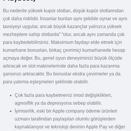
Bu nedenle yüksek kupür slotları, düşük kupür slotlarından
çok daha risklidir. İnsanlar bunları aynı şekilde oynar ve aynı
tavsiyeyi uygular, ancak büyük kazançlar yalnızca yüksek
mezheplere sahip slotlarda” “olur, ancak aynı zamanda çok
para kaybedebilirsiniz. Maksimum faydayı elde etmek için
kumarhane bonusları, birkaç çevrimiçi kumarhanede hesap
açmaya değer. Bu, genel oyun deneyiminizi büyük ölçüde
artıracak ve slot makinelerinde daha fazla para kazanma
şansınızı artıracaktır. Bu bonuslar ekstra çevirmeler ya da
para yatırma eşleşmeleri şeklinde olabilir.
Çok fazla para kaybetmeniz imod değişiklikleri,
agresiflik ya da depresyona sebep olabilir.
İyimserlik, eski bir Apple company ödeme ürünleri
uzmanı tarafından paylaşılan olumlu görüşlerden
kaynaklanıyor ve teknoloji devinin Apple Pay ve diğer