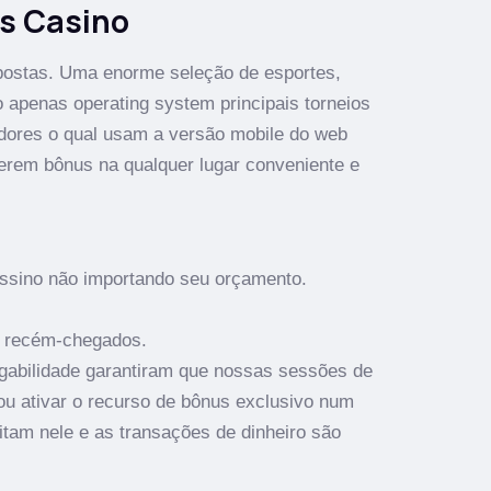
ds Casino
apostas. Uma enorme seleção de esportes,
o apenas operating system principais torneios
dores o qual usam a versão mobile do web
berem bônus na qualquer lugar conveniente e
ssino não importando seu orçamento.
s recém-chegados.
ogabilidade garantiram que nossas sessões de
u ativar o recurso de bônus exclusivo num
itam nele e as transações de dinheiro são