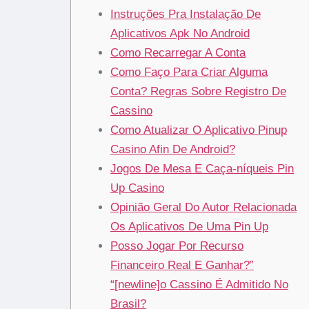
Instruções Pra Instalação De
Aplicativos Apk No Android
Como Recarregar A Conta
Como Faço Para Criar Alguma
Conta? Regras Sobre Registro De
Cassino
Como Atualizar O Aplicativo Pinup
Casino Afin De Android?
Jogos De Mesa E Caça-níqueis Pin
Up Casino
Opinião Geral Do Autor Relacionada
Os Aplicativos De Uma Pin Up
Posso Jogar Por Recurso
Financeiro Real E Ganhar?”
“[newline]o Cassino É Admitido No
Brasil?