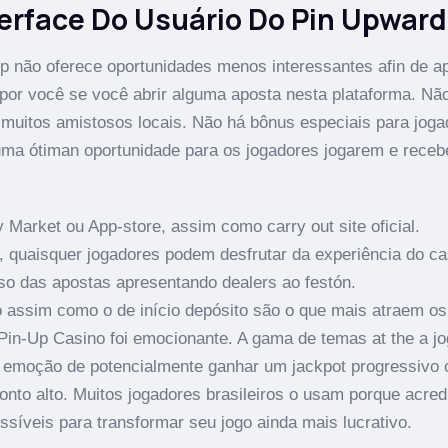
terface Do Usuário Do Pin Upwar
Up não oferece oportunidades menos interessantes afin de 
 por você se você abrir alguma aposta nesta plataforma. Nã
muitos amistosos locais. Não há bônus especiais para joga
é uma ótiman oportunidade para os jogadores jogarem e rece
 Market ou App-store, assim como carry out site oficial.
quaisquer jogadores podem desfrutar da experiência do ca
so das apostas apresentando dealers ao festón.
o assim como o de início depósito são o que mais atraem o
Pin-Up Casino foi emocionante. A gama de temas at the a j
emoção de potencialmente ganhar um jackpot progressivo o
onto alto. Muitos jogadores brasileiros o usam porque acred
ssíveis para transformar seu jogo ainda mais lucrativo.