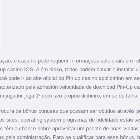
itação, u cassino pode requerir informações adicionais em r
up casino IOS. Além disso, todos podem baixar e instalar u
cê pode ir ao site oficial do Pin up casino application em s
racterizado pela adhesión velocidade de download Pin-Up cas
m jogador joga 1º com seu próprio dinheiro, em se de falha,
rocura de bônus bonuses que possam ser obtidos através pe
os sites, operating system programas de fidelidade estão 
s têm a chance sobre aproveitar um pacote de boas-vindas
as pela administração. Para se qualificar para esse bônus, b