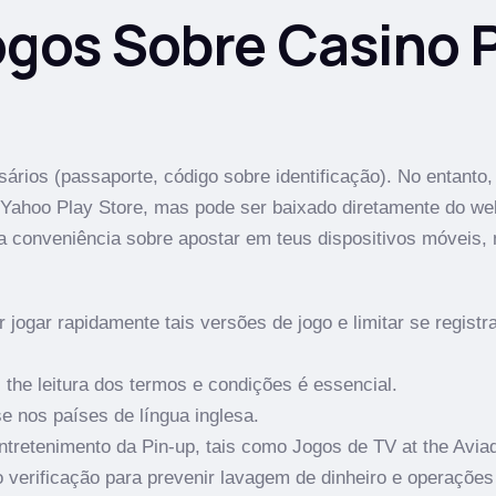
ogos Sobre Casino 
rios (passaporte, código sobre identificação). No entanto, 
 Yahoo Play Store, mas pode ser baixado diretamente do web
a conveniência sobre apostar em teus dispositivos móveis,
 jogar rapidamente tais versões de jogo e limitar se registr
he leitura dos termos e condições é essencial.
 nos países de língua inglesa.
retenimento da Pin-up, tais como Jogos de TV at the Aviador
 verificação para prevenir lavagem de dinheiro e operações