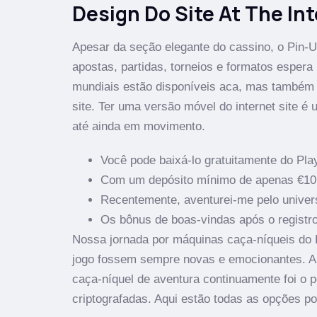
Design Do Site At The In
Apesar da seção elegante do cassino, o Pin-
apostas, partidas, torneios e formatos espera
mundiais estão disponíveis aca, mas também 
site. Ter uma versão móvel do internet site 
até ainda em movimento.
Você pode baixá-lo gratuitamente do Play
Com um depósito mínimo de apenas €10, 
Recentemente, aventurei-me pelo univer
Os bônus de boas-vindas após o registr
Nossa jornada por máquinas caça-níqueis do 
jogo fossem sempre novas e emocionantes. A 
caça-níquel de aventura continuamente foi o p
criptografadas. Aqui estão todas as opções po