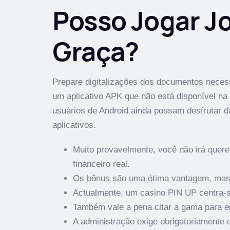
Posso Jogar J
Graça?
Prepare digitalizações dos documentos necessá
um aplicativo APK que não está disponível na
usuários de Android ainda possam desfrutar d
aplicativos.
Muito provavelmente, você não irá querer
financeiro real.
Os bônus são uma ótima vantagem, mas t
Actualmente, um casino PIN UP centra-se
Também vale a pena citar a gama para ent
A administração exige obrigatoriamente o