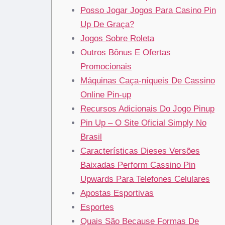
Posso Jogar Jogos Para Casino Pin
Up De Graça?
Jogos Sobre Roleta
Outros Bônus E Ofertas
Promocionais
Máquinas Caça-níqueis De Cassino
Online Pin-up
Recursos Adicionais Do Jogo Pinup
Pin Up – O Site Oficial Simply No
Brasil
Características Dieses Versões
Baixadas Perform Cassino Pin
Upwards Para Telefones Celulares
Apostas Esportivas
Esportes
Quais São Because Formas De