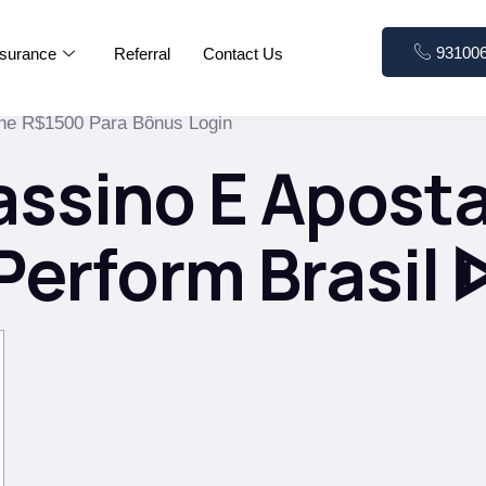
93100
nsurance
Referral
Contact Us
nhe R$1500 Para Bônus Login
assino E Apost
Perform Brasil 