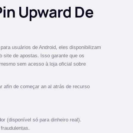
Pin Upward De
para usuários de Android, eles disponibilizam
 site de apostas. Isso garante que os
 mesmo sem acesso à loja oficial sobre
ar afin de começar an al atrás de recurso
 (disponível só para dinheiro real).
 fraudulentas.