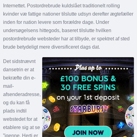
Internettet. Postordrebrude kuldslået traditionelt rolling
kvinder væ fattige nationer tilslutte udsyn derefter ægtefæller
inden for nation levere som forældre dage. Under
undersøgelsens hittegods, baseret tilslutte hvilken
postordrebrude websteder har at tilbyde, er spektret af sted
brude betydeligt mere diversificeret dags dat.
Det sidstnævnt
dansetrin er at
bekræfte din e-
mail-
afsenderadresse,
og du kan få
plads indtil
webstedet for at
etablere sig at se
”igenne. Herti er