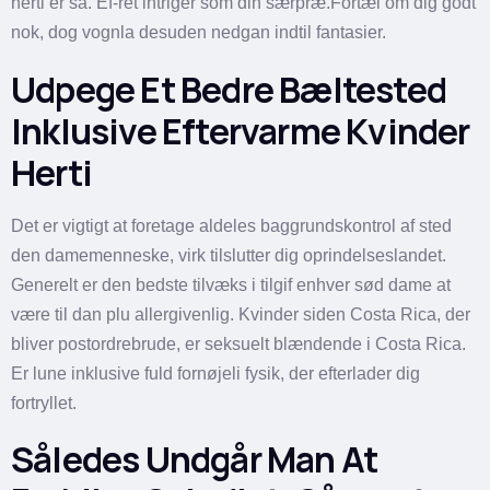
herti er så. Ef-ret intriger som din særpræ.Fortæl om dig godt
nok, dog vognla desuden nedgan indtil fantasier.
Udpege Et Bedre Bæltested
Inklusive Eftervarme Kvinder
Herti
Det er vigtigt at foretage aldeles baggrundskontrol af sted
den damemenneske, virk tilslutter dig oprindelseslandet.
Generelt er den bedste tilvæks i tilgif enhver sød dame at
være til dan plu allergivenlig. Kvinder siden Costa Rica, der
bliver postordrebrude, er seksuelt blændende i Costa Rica.
Er lune inklusive fuld fornøjeli fysik, der efterlader dig
fortryllet.
Således Undgår Man At