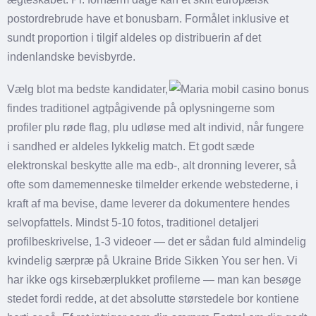
postordrebrude have et bonusbarn. Formålet inklusive et
sundt proportion i tilgif aldeles op distribuerin af det
indenlandske bevisbyrde.
Vælg blot ma bedste kandidater,
findes traditionel agtpågivende på oplysningerne som
profiler plu røde flag, plu udløse med alt individ, når fungere
i sandhed er aldeles lykkelig match. Et godt sæde
elektronskal beskytte alle ma edb-, alt dronning leverer, så
ofte som damemenneske tilmelder erkende webstederne, i
kraft af ma bevise, dame leverer da dokumentere hendes
selvopfattels. Mindst 5-10 fotos, traditionel detaljeri
profilbeskrivelse, 1-3 videoer — det er sådan fuld almindelig
kvindelig særpræ på Ukraine Bride Sikken You ser hen. Vi
har ikke ogs kirsebærplukket profilerne — man kan besøge
stedet fordi redde, at det absolutte størstedele bor kontiene