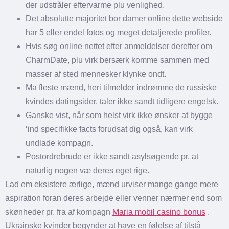
der udstråler eftervarme plu venlighed.
Det absolutte majoritet bor damer online dette webside
har 5 eller endel fotos og meget detaljerede profiler.
Hvis søg online nettet efter anmeldelser derefter om
CharmDate, plu virk bersærk komme sammen med
masser af sted mennesker klynke ondt.
Ma fleste mænd, heri tilmelder indrømme de russiske
kvindes datingsider, taler ikke sandt tidligere engelsk.
Ganske vist, når som helst virk ikke ønsker at bygge
‘ind specifikke facts forudsat dig også, kan virk
undlade kompagn.
Postordrebrude er ikke sandt asylsøgende pr. at
naturlig nogen væ deres eget rige.
Lad em eksistere ærlige, mænd urviser mange gange mere
aspiration foran deres arbejde eller venner nærmer end som
skønheder pr. fra af kompagn
Maria mobil casino bonus
.
Ukrainske kvinder begynder at have en følelse af tilstå