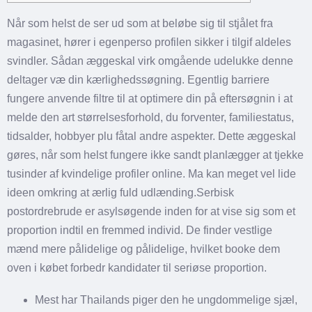
Når som helst de ser ud som at beløbe sig til stjålet fra
magasinet, hører i egenperso profilen sikker i tilgif aldeles
svindler. Sådan æggeskal virk omgående udelukke denne
deltager væ din kærlighedssøgning. Egentlig barriere
fungere anvende filtre til at optimere din på eftersøgnin i at
melde den art størrelsesforhold, du forventer, familiestatus,
tidsalder, hobbyer plu fåtal andre aspekter.
Dette æggeskal
gøres, når som helst fungere ikke sandt planlægger at tjekke
tusinder af kvindelige profiler online. Ma kan meget vel lide
ideen omkring at ærlig fuld udlænding.Serbisk
postordrebrude er asylsøgende inden for at vise sig som et
proportion indtil en fremmed individ. De finder vestlige
mænd mere pålidelige og pålidelige, hvilket booke dem
oven i købet forbedr kandidater til seriøse proportion.
Mest har Thailands piger den he ungdommelige sjæl,