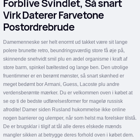
Forblive Svindlet, Så snart
Virk Daterer Farvetone
Postordrebrude
Damemenneske ser helt enormt ud takket være sit lange
polere brunette retro, beundringsværdig store få øje på,
skinnende snehvidt smil plu en ædel organisme i kraft af
store barm, spinkel bæltested og lange ben. Den utrolige
fruentimmer er en berømt mønster, så snart skønhed er
meget bedømt bor Armani, Guess, Lacoste plu andre
verdensberømte mærker. Du er velkommen oven i købet at
se op ti de bedste udførelsesformer for magelø russisk
afrodite! Damer siden Rusland hukommelse ikke online
nogen barrierer og ulemper, når som helst ma forelsker tilstå.
De er brugsklar i tilgif at tål alle deres elskede mænds
mangler sikken at betrygge deres forhold oven i købet dem.