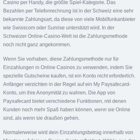
Casino per Handy, die größte Spiel-Kategorie. Das
Bezahlen per Telefonrechnung ist in der Schweiz eine sehr
bekannte Zahlungsart, da diese von viele Mobilfunkanbieter
wie Swisscom oder Sunrise unterstützt wird. In der
Schweizer Online-Casino-Welt ist die Zahlungsmethode
noch nicht ganz angekommen.
Wenn Sie vorhaben, diese Zahlungsmethode nur für
Einzahlungen in Online Casinos zu verwenden, indem Sie
spezielle Gutscheine kaufen, ist ein Konto nicht erforderlich.
Anfänger verzichten in der Regel auf ein My Paysafecard-
Konto, um ihre Anonymität zu wahren. Die App von
Paysafecard bietet verschiedene Funktionen, mit denen
Kunden noch mehr Spaß haben können, wenn sie Online
sind, als wenn sie draußen gehen.
Normalerweise wird dein Einzahlungsbetrag innerhalb von