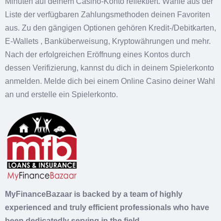
Minuten auf deinem Casino-Konto reflektiert. Wähle aus der
Liste der verfügbaren Zahlungsmethoden deinen Favoriten
aus. Zu den gängigen Optionen gehören Kredit-/Debitkarten,
E-Wallets , Banküberweisung, Kryptowährungen und mehr.
Nach der erfolgreichen Eröffnung eines Kontos durch
dessen Verifizierung, kannst du dich in deinem Spielerkonto
anmelden. Melde dich bei einem Online Casino deiner Wahl
an und erstelle ein Spielerkonto.
MyFinanceBazaar is backed by a team of highly
experienced and truly efficient professionals who have
been dedicatedly serving in the field