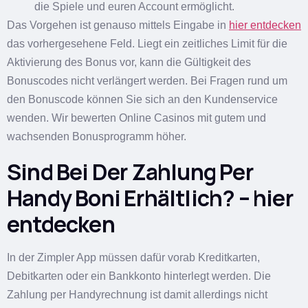
die Spiele und euren Account ermöglicht.
Das Vorgehen ist genauso mittels Eingabe in
hier entdecken
das vorhergesehene Feld. Liegt ein zeitliches Limit für die
Aktivierung des Bonus vor, kann die Gültigkeit des
Bonuscodes nicht verlängert werden. Bei Fragen rund um
den Bonuscode können Sie sich an den Kundenservice
wenden. Wir bewerten Online Casinos mit gutem und
wachsenden Bonusprogramm höher.
Sind Bei Der Zahlung Per
Handy Boni Erhältlich? – hier
entdecken
In der Zimpler App müssen dafür vorab Kreditkarten,
Debitkarten oder ein Bankkonto hinterlegt werden. Die
Zahlung per Handyrechnung ist damit allerdings nicht