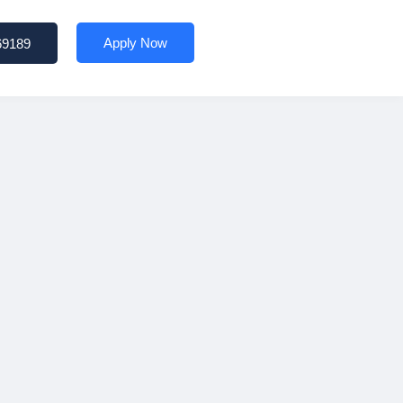
Apply Now
69189