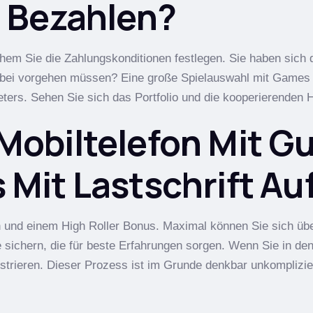
t Bezahlen?
chem Sie die Zahlungskonditionen festlegen. Sie haben sich
 dabei vorgehen müssen? Eine große Spielauswahl mit Games
ieters. Sehen Sie sich das Portfolio und die kooperierenden 
 Mobiltelefon Mit G
 Mit Lastschrift Au
 und einem High Roller Bonus. Maximal können Sie sich üb
 sichern, die für beste Erfahrungen sorgen. Wenn Sie in de
trieren. Dieser Prozess ist im Grunde denkbar unkomplizie