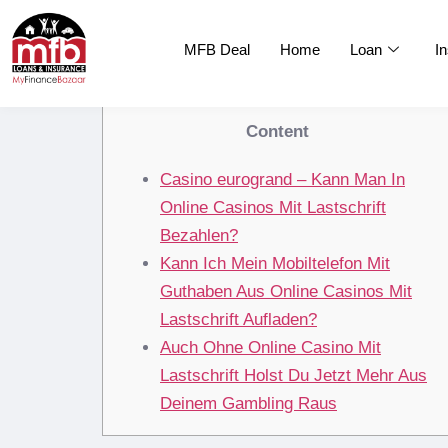
MFB Deal
Home
Loan
I
Content
Casino eurogrand – Kann Man In
Online Casinos Mit Lastschrift
Bezahlen?
Kann Ich Mein Mobiltelefon Mit
Guthaben Aus Online Casinos Mit
Lastschrift Aufladen?
Auch Ohne Online Casino Mit
Lastschrift Holst Du Jetzt Mehr Aus
Deinem Gambling Raus