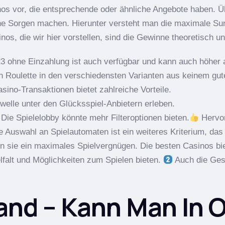
inos vor, die entsprechende oder ähnliche Angebote haben. 
ine Sorgen machen. Hierunter versteht man die maximale S
os, die wir hier vorstellen, sind die Gewinne theoretisch u
 ohne Einzahlung ist auch verfügbar und kann auch höher a
n Roulette in den verschiedensten Varianten aus keinem g
ino-Transaktionen bietet zahlreiche Vorteile.
welle unter den Glücksspiel-Anbietern erleben.
Die Spielelobby könnte mehr Filteroptionen bieten.
Hervor
 Auswahl an Spielautomaten ist ein weiteres Kriterium, das 
n sie ein maximales Spielvergnügen. Die besten Casinos bi
lfalt und Möglichkeiten zum Spielen bieten.
Auch die Gesc
and – Kann Man In O