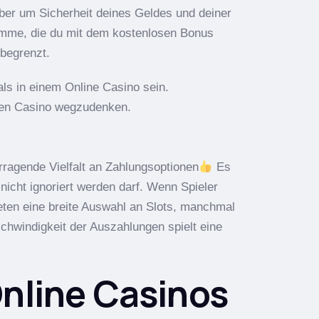
Über um Sicherheit deines Geldes und deiner
umme, die du mit dem kostenlosen Bonus
nbegrenzt.
ls in einem Online Casino sein.
uten Casino wegzudenken.
ragende Vielfalt an Zahlungsoptionen
Es
nicht ignoriert werden darf. Wenn Spieler
eten eine breite Auswahl an Slots, manchmal
hwindigkeit der Auszahlungen spielt eine
nline Casinos