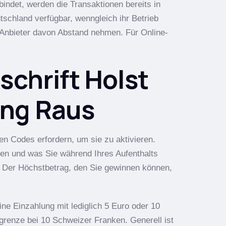
ndet, werden die Transaktionen bereits in
schland verfügbar, wenngleich ihr Betrieb
 Anbieter davon Abstand nehmen. Für Online-
schrift Holst
ing Raus
n Codes erfordern, um sie zu aktivieren.
sen und was Sie während Ihres Aufenthalts
en. Der Höchstbetrag, den Sie gewinnen können,
ne Einzahlung mit lediglich 5 Euro oder 10
grenze bei 10 Schweizer Franken. Generell ist