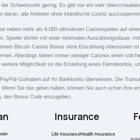
s der Schweizsehr gering. Es gibt nur ein sehr überschaubar
n daran, alle Anbieter ohne inländische Lizenz auszusperren
t neben mehr als 6.000 ultimativen Casinospielen auf einer
. Spieler dürfen mit einer minimalen Auszahlungsdauer, mit
inem Bitcoin Casino Bonus ohne Einzahlung interessiert is
ernen. Allerdings bieten immer weniger Casinos einen solch
e weitere Möglichkeit ist die Erstellung eines Demokontos, u
hr PayPal-Guthaben auf Ihr Bankkonto überweisen. Die Tran
 Wenn Sie das getan haben, können Sie auch schon Ihre er
tig, den Bonus Code einzugeben.
an
Insurance
F
oan
Life Insurance
Health Insurance
sup