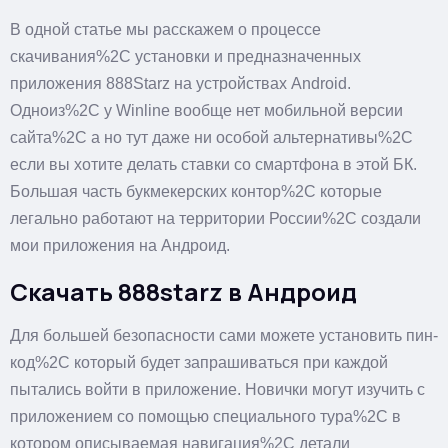
В одной статье мы расскажем о процессе
скачивания%2C установки и предназначенных
приложения 888Starz на устройствах Android.
Одноиз%2C у Winline вообще нет мобильной версии
сайта%2C а но тут даже ни особой альтернативы%2C
если вы хотите делать ставки со смартфона в этой БК.
Большая часть букмекерских контор%2C которые
легально работают на территории России%2C создали
мои приложения на Андроид.
Скачать 888starz в Андроид
Для большей безопасности сами можете установить пин-
код%2C который будет запрашиваться при каждой
пытались войти в приложение. Новички могут изучить с
приложением со помощью специального тура%2C в
котором описываемая навигация%2C детали