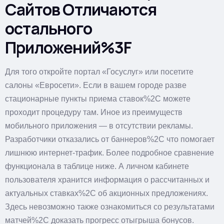
Сайтов Отличаются
остального
Приложений%3F
Для того откройте портал «Госуслуг» или посетите
салоны «Евросети». Если в вашем городе разве
стационарные пункты приема ставок%2C можете
проходит процедуру там. Иное из преимуществ
мобильного приложения — в отсутствии рекламы.
Разработчики отказались от баннеров%2C что помогает
лишнюю интернет-трафик. Более подробное сравнение
функционала в таблице ниже. А личном кабинете
пользователя хранится информация о рассчитанных и
актуальных ставках%2C об акционных предложениях.
Здесь невозможно также ознакомиться со результатами
матчей%2C доказать прогресс отыгрыша бонусов.