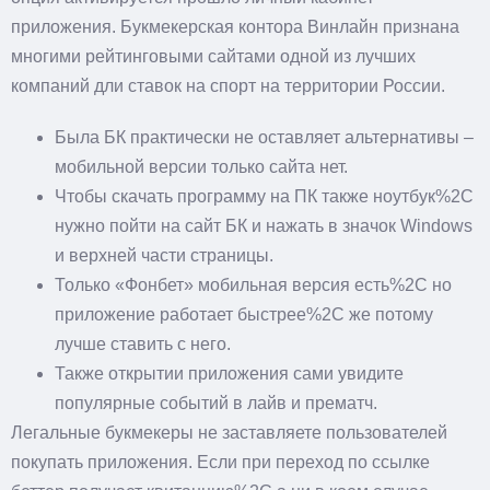
приложения. Букмекерская контора Винлайн признана
многими рейтинговыми сайтами одной из лучших
компаний дли ставок на спорт на территории России.
Была БК практически не оставляет альтернативы –
мобильной версии только сайта нет.
Чтобы скачать программу на ПК также ноутбук%2C
нужно пойти на сайт БК и нажать в значок Windows
и верхней части страницы.
Только «Фонбет» мобильная версия есть%2C но
приложение работает быстрее%2C же потому
лучше ставить с него.
Также открытии приложения сами увидите
популярные событий в лайв и прематч.
Легальные букмекеры не заставляете пользователей
покупать приложения. Если при переход по ссылке