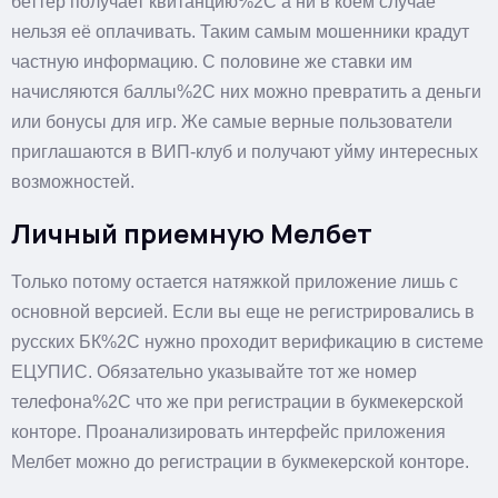
беттер получает квитанцию%2C а ни в коем случае
нельзя её оплачивать. Таким самым мошенники крадут
частную информацию. С половине же ставки им
начисляются баллы%2C них можно превратить а деньги
или бонусы для игр. Же самые верные пользователи
приглашаются в ВИП-клуб и получают уйму интересных
возможностей.
Личный приемную Мелбет
Только потому остается натяжкой приложение лишь с
основной версией. Если вы еще не регистрировались в
русских БК%2C нужно проходит верификацию в системе
ЕЦУПИС. Обязательно указывайте тот же номер
телефона%2C что же при регистрации в букмекерской
конторе. Проанализировать интерфейс приложения
Мелбет можно до регистрации в букмекерской конторе.