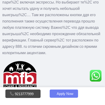
пари%2C включая экспрессы. Но выбирают те%2C кто
хочет испытать удачу и получить небольшой
выигрыш%2C… Там же расположены кнопки ддя его
пополнения также осуществления перевода прошло
любую платежную систему. Важно%2C что ддя вывода
выигрыша%2C необходимо прохождение обязательной
верификации. Главный сервер%2C тот расположен по
адресу 888. ru отличии скромным дизайном со яркими
колоритными акцентами.
Apply Now
9213777999
MyFinanceBazaar is backed by a team of highly