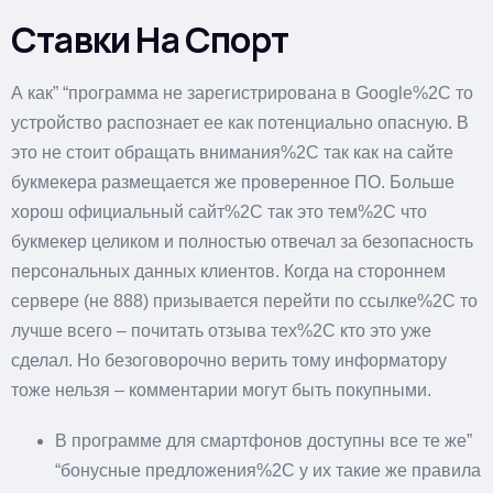
Ставки На Спорт
А как” “программа не зарегистрирована в Google%2C то
устройство распознает ее как потенциально опасную. В
это не стоит обращать внимания%2C так как на сайте
букмекера размещается же проверенное ПО. Больше
хорош официальный сайт%2C так это тем%2C что
букмекер целиком и полностью отвечал за безопасность
персональных данных клиентов. Когда на стороннем
сервере (не 888) призывается перейти по ссылке%2C то
лучше всего – почитать отзыва тех%2C кто это уже
сделал. Но безоговорочно верить тому информатору
тоже нельзя – комментарии могут быть покупными.
В программе для смартфонов доступны все те же”
“бонусные предложения%2C у их такие же правила