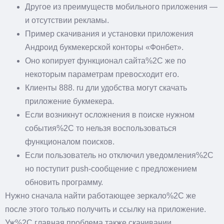
Другое из преимуществ мобильного приложения —
и отсутствии рекламы.
Пример скачивания и установки приложения
Андроид букмекерской конторы «Фонбет».
Оно копирует функционал сайта%2C же по
некоторым параметрам превосходит его.
Клиенты 888. ru дли удобства могут скачать
приложение букмекера.
Если возникнут осложнения в поиске нужном
события%2C то нельзя воспользоваться
функционалом поисков.
Если пользователь но отключил уведомления%2C
но поступит push-сообщение с предложением
обновить программу.
Нужно сначала найти работающее зеркало%2C же
после этого только получить и ссылку на приложение.
Уж%2C главная проблема также скачивании