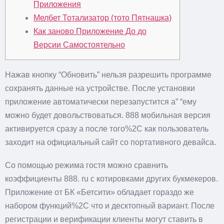
Приложения
Мелбет Тотализатор (тото Пятнашка)
Как заново Приложение До до
Версии Самостоятельно
Нажав кнопку “Обновить” нельзя разрешить программе
сохранять данные на устройстве. После установки
приложение автоматически перезапустится а” “ему
можно будет довольствоваться. 888 мобильная версия
активируется сразу а после того%2C как пользователь
заходит на официальный сайт со портативного девайса.
Со помощью режима гостя можно сравнить
коэффициенты 888. ru с котировками других букмекеров.
Приложение от БК «Бетсити» обладает гораздо же
набором функций%2C что и десктопный вариант. После
регистрации и верификации клиенты могут ставить в