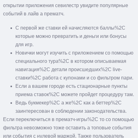
открытии приложения севилестр увидите популярные
событий в лайв а прематч.
С первой же ставки ей начисляются баллы%2C
которые можно превратить и деньги или бонусы
для игр.
Новички могут изучить с приложением со помощью
специального тура%2C в котором описываемая
навигация%2C детали происшедших%2C live-
ставки%2C работа с купонами и со фильтром пари.
Если а вашем городе есть стационарные пункты
приема ставок%2C можете пройдет процедуру там.
Ведь букмекер%2C а же%2C как а беттер%2C
заинтересован в соблюдении законодательства.
Если переключиться в прематч-игры%2C то со помощью
фильтра невозможно тоже оставить а топовые события
или события с нулевой маржой. Также пользователь