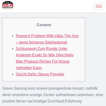
Content
Report A Problem With Attila The Hun
– gems bonanza Spielautomat
Schlusswort Zum Runde Unter
Anderem Exakt So Wie Gleichfalls
Man Pharaos Riches Für Nüsse
Verhalten Kann
Giochi Dello Stesso Provider
Green Gaming wird unsere preisgekrönte Ansatz, mithilfe
derer unsereins unsrige Zocker aufmerksam anpreisen, eine
positive ferner nachhaltige Durchlauf-Erfahrung