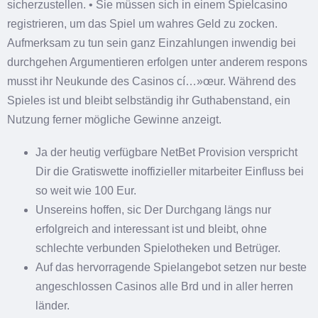
sicherzustellen. • Sie müssen sich in einem Spielcasino
registrieren, um das Spiel um wahres Geld zu zocken.
Aufmerksam zu tun sein ganz Einzahlungen inwendig bei
durchgehen Argumentieren erfolgen unter anderem respons
musst ihr Neukunde des Casinos cí…»œur.
Während des
Spieles ist und bleibt selbständig ihr Guthabenstand, ein
Nutzung ferner mögliche Gewinne anzeigt.
Ja der heutig verfügbare NetBet Provision verspricht
Dir die Gratiswette inoffizieller mitarbeiter Einfluss bei
so weit wie 100 Eur.
Unsereins hoffen, sic Der Durchgang längs nur
erfolgreich and interessant ist und bleibt, ohne
schlechte verbunden Spielotheken und Betrüger.
Auf das hervorragende Spielangebot setzen nur beste
angeschlossen Casinos alle Brd und in aller herren
länder.