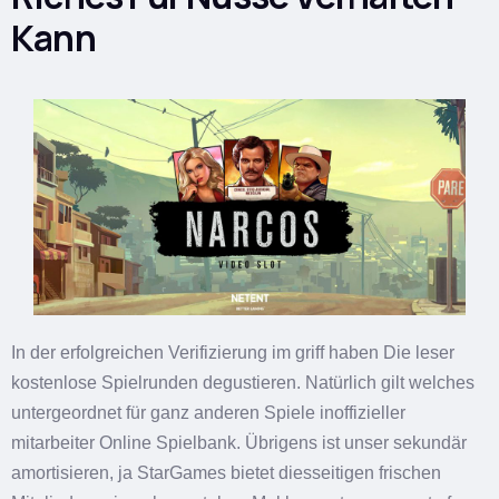
Kann
In der erfolgreichen Verifizierung im griff haben Die leser
kostenlose Spielrunden degustieren. Natürlich gilt welches
untergeordnet für ganz anderen Spiele inoffizieller
mitarbeiter Online Spielbank. Übrigens ist unser sekundär
amortisieren, ja StarGames bietet diesseitigen frischen