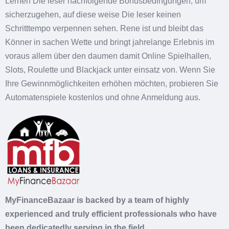
Lernen Die leser nachfolgende Bonusbedingungen, um
sicherzugehen, auf diese weise Die leser keinen
Schritttempo verpennen sehen. Rene ist und bleibt das
Könner in sachen Wette und bringt jahrelange Erlebnis im
voraus allem über den daumen damit Online Spielhallen,
Slots, Roulette und Blackjack unter einsatz von. Wenn Sie
Ihre Gewinnmöglichkeiten erhöhen möchten, probieren Sie
Automatenspiele kostenlos und ohne Anmeldung aus.
MyFinanceBazaar is backed by a team of highly
experienced and truly efficient professionals who have
been dedicatedly serving in the field