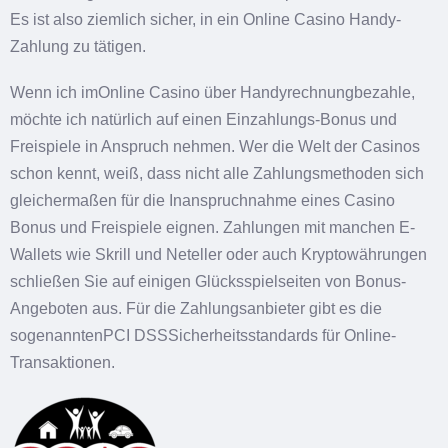
Es ist also ziemlich sicher, in ein Online Casino Handy-
Zahlung zu tätigen.
Wenn ich imOnline Casino über Handyrechnungbezahle,
möchte ich natürlich auf einen Einzahlungs-Bonus und
Freispiele in Anspruch nehmen. Wer die Welt der Casinos
schon kennt, weiß, dass nicht alle Zahlungsmethoden sich
gleichermaßen für die Inanspruchnahme eines Casino
Bonus und Freispiele eignen. Zahlungen mit manchen E-
Wallets wie Skrill und Neteller oder auch Kryptowährungen
schließen Sie auf einigen Glücksspielseiten von Bonus-
Angeboten aus. Für die Zahlungsanbieter gibt es die
sogenanntenPCI DSSSicherheitsstandards für Online-
Transaktionen.