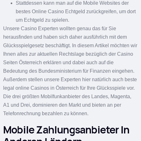
Stattdessen kann man auf die Mobile Websites der
bestes Online Casino Echtgeld zurückgreifen, um dort
um Echtgeld zu spielen.
Unsere Casino Experten wollten genau das für Sie
herausfinden und haben sich daher ausführlich mit dem
Glücksspielgesetz beschäftigt. In diesem Artikel möchten wir
Ihnen alles zur aktuellen Rechtslage bezüglich der Casino
Seiten Österreich erklären und dabei auch auf die
Bedeutung des Bundesministerium für Finanzen eingehen.
Außerdem stellen unsere Experten hier natürlich auch beste
legal online Casinos in Österreich für Ihre Glücksspiele vor.
Die drei größten Mobilfunkanbieter des Landes, Magenta,
A1 und Drei, dominieren den Markt und bieten an per
Telefonrechnung bezahlen zu können.
Mobile Zahlungsanbieter In