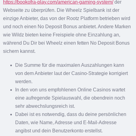
https://bookofra-play.com/american-gaming-system/
der
Webseite zu überprüfen. Die Wheelz Spielbank ist der
einzige Anbieter, das von der Rootz Platform betrieben wird
und noch einen No Deposit Bonus anbietet.
Andere Marken
wie Wildz bieten keine Freispiele ohne Einzahlung an,
während Du Dir bei Wheelz einen fetten No Deposit Bonus
sichern kannst.
Die Summe für die maximalen Auszahlungen kann
von dem Anbieter laut der Casino-Strategie korrigiert
werden.
In den von uns empfohlenen Online Casinos wartet
eine aufregende Spielauswahl, die obendrein noch
sehr abwechslungsreich ist.
Dabei ist es notwendig, dass du deine persönlichen
Daten, wie Name, Adresse und E-Mail-Adresse
angibst und dein Benutzerkonto erstellst.