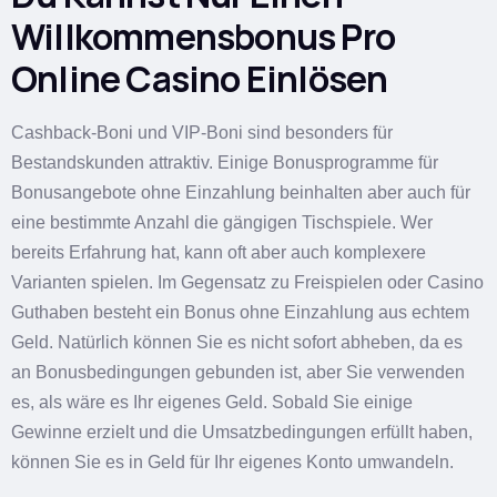
Willkommensbonus Pro
Online Casino Einlösen
Cashback-Boni und VIP-Boni sind besonders für
Bestandskunden attraktiv. Einige Bonusprogramme für
Bonusangebote ohne Einzahlung beinhalten aber auch für
eine bestimmte Anzahl die gängigen Tischspiele. Wer
bereits Erfahrung hat, kann oft aber auch komplexere
Varianten spielen. Im Gegensatz zu Freispielen oder Casino
Guthaben besteht ein Bonus ohne Einzahlung aus echtem
Geld. Natürlich können Sie es nicht sofort abheben, da es
an Bonusbedingungen gebunden ist, aber Sie verwenden
es, als wäre es Ihr eigenes Geld. Sobald Sie einige
Gewinne erzielt und die Umsatzbedingungen erfüllt haben,
können Sie es in Geld für Ihr eigenes Konto umwandeln.