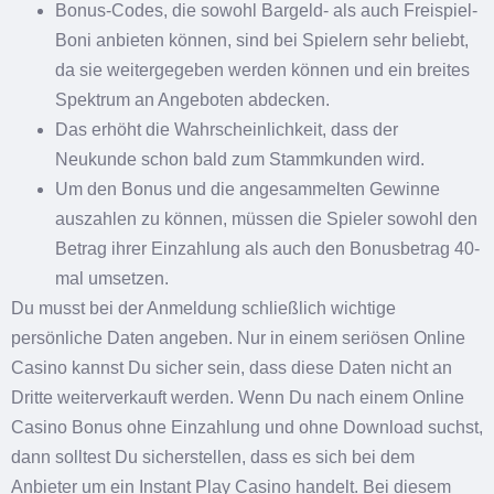
Bonus-Codes, die sowohl Bargeld- als auch Freispiel-
Boni anbieten können, sind bei Spielern sehr beliebt,
da sie weitergegeben werden können und ein breites
Spektrum an Angeboten abdecken.
Das erhöht die Wahrscheinlichkeit, dass der
Neukunde schon bald zum Stammkunden wird.
Um den Bonus und die angesammelten Gewinne
auszahlen zu können, müssen die Spieler sowohl den
Betrag ihrer Einzahlung als auch den Bonusbetrag 40-
mal umsetzen.
Du musst bei der Anmeldung schließlich wichtige
persönliche Daten angeben. Nur in einem seriösen Online
Casino kannst Du sicher sein, dass diese Daten nicht an
Dritte weiterverkauft werden. Wenn Du nach einem Online
Casino Bonus ohne Einzahlung und ohne Download suchst,
dann solltest Du sicherstellen, dass es sich bei dem
Anbieter um ein Instant Play Casino handelt. Bei diesem