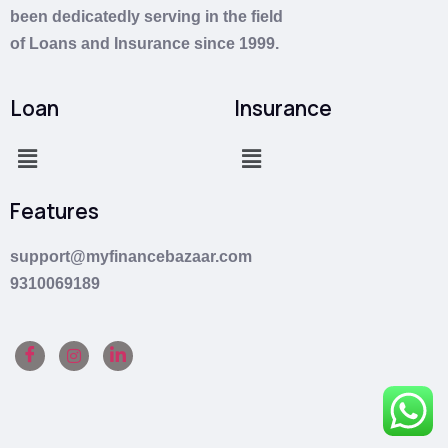
been dedicatedly serving in the field
of
Loans
and
Insurance
since 1999.
Loan
Insurance
Features
support@myfinancebazaar.com
9310069189