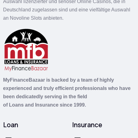
Auswahl lizenzierter und seriöser Online Casinos, die in
Deutschland zugelassen sind und eine vielfältige Auswahl
an Novoline Slots anbieten.
MyFinanceBazaar is backed by a team of highly
experienced and truly efficient professionals who have
been dedicatedly serving in the field
of
Loans
and
Insurance
since 1999.
Loan
Insurance