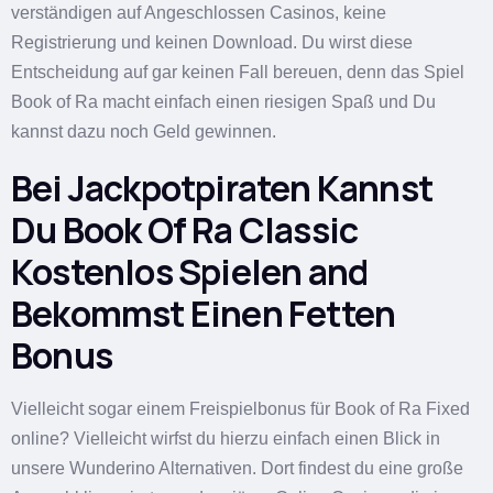
verständigen auf Angeschlossen Casinos, keine
Registrierung und keinen Download. Du wirst diese
Entscheidung auf gar keinen Fall bereuen, denn das Spiel
Book of Ra macht einfach einen riesigen Spaß und Du
kannst dazu noch Geld gewinnen.
Bei Jackpotpiraten Kannst
Du Book Of Ra Classic
Kostenlos Spielen and
Bekommst Einen Fetten
Bonus
Vielleicht sogar einem Freispielbonus für Book of Ra Fixed
online? Vielleicht wirfst du hierzu einfach einen Blick in
unsere Wunderino Alternativen. Dort findest du eine große