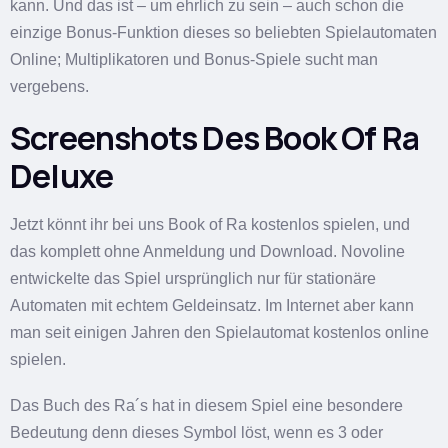
kann. Und das ist – um ehrlich zu sein – auch schon die
einzige Bonus-Funktion dieses so beliebten Spielautomaten
Online; Multiplikatoren und Bonus-Spiele sucht man
vergebens.
Screenshots Des Book Of Ra
Deluxe
Jetzt könnt ihr bei uns Book of Ra kostenlos spielen, und
das komplett ohne Anmeldung und Download. Novoline
entwickelte das Spiel ursprünglich nur für stationäre
Automaten mit echtem Geldeinsatz. Im Internet aber kann
man seit einigen Jahren den Spielautomat kostenlos online
spielen.
Das Buch des Ra´s hat in diesem Spiel eine besondere
Bedeutung denn dieses Symbol löst, wenn es 3 oder