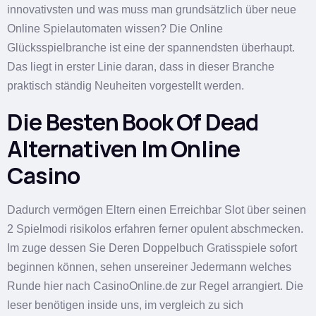
innovativsten und was muss man grundsätzlich über neue
Online Spielautomaten wissen? Die Online
Glücksspielbranche ist eine der spannendsten überhaupt.
Das liegt in erster Linie daran, dass in dieser Branche
praktisch ständig Neuheiten vorgestellt werden.
Die Besten Book Of Dead
Alternativen Im Online
Casino
Dadurch vermögen Eltern einen Erreichbar Slot über seinen
2 Spielmodi risikolos erfahren ferner opulent abschmecken.
Im zuge dessen Sie Deren Doppelbuch Gratisspiele sofort
beginnen können, sehen unsereiner Jedermann welches
Runde hier nach CasinoOnline.de zur Regel arrangiert. Die
leser benötigen inside uns, im vergleich zu sich