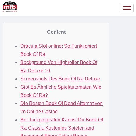
Content
Dracula Slot online: So Funktioniert
Book Of Ra
Background Von Highroller Book Of
Ra Deluxe 10
Screenshots Des Book Of Ra Deluxe
Gibt Es Ähnliche Spielautomaten Wie
Book Of Ra?
Die Besten Book Of Dead Alternativen
Im Online Casino
Bei Jackpotpiraten Kannst Du Book Of
Ra Classic Kostenlos Spielen and