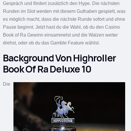
Gespräch und fördert zusätzlich den Hype. Die nächsten
Runden im Slot werden mit diesem Guthaben gespielt, was
es möglich macht, dass die nächste Runde sofort und ohne
Pause beginnt. Jetzt hast du die Wahl, ob du den Casino
Book of Ra Gewinn einsammelst und die Walzen weiter
drehst, oder ob du das Gamble Feature wählst.
Background Von Highroller
Book Of Ra Deluxe 10
Die