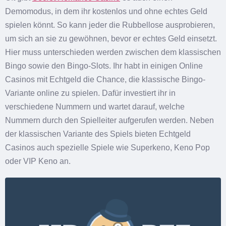
Demomodus, in dem ihr kostenlos und ohne echtes Geld
spielen könnt. So kann jeder die Rubbellose ausprobieren,
um sich an sie zu gewöhnen, bevor er echtes Geld einsetzt.
Hier muss unterschieden werden zwischen dem klassischen
Bingo sowie den Bingo-Slots. Ihr habt in einigen Online
Casinos mit Echtgeld die Chance, die klassische Bingo-
Variante online zu spielen. Dafür investiert ihr in
verschiedene Nummern und wartet darauf, welche
Nummern durch den Spielleiter aufgerufen werden. Neben
der klassischen Variante des Spiels bieten Echtgeld
Casinos auch spezielle Spiele wie Superkeno, Keno Pop
oder VIP Keno an.