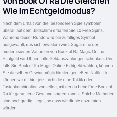
Von Book Of Ra Die Gleichen
Wie Im Echtgeldmodus?
Nach dem Erhalt von drei besonderen Spielsymbolen
überall auf dem Bildschirm erhalten Sie 10 Free Spins.
Wahrend dieser Runde wird ein zufälliges Symbol
ausgewählt, das sich erweitern wird. Sogar eine der
modernisierten Varianten von Book of Ra Magic Online
Echtgeld wird Ihnen tolle Geldauszahlungen schenken. Und
falls Sie Book of Ra Magic Online Echtgeld wählen, können
Sie dieselben Gewinnmöglichkeiten genießen. Natürlich
können wir dir hier jetzt nicht die eine Taktik oder
Tastenkombination vorstellen, mit der du beim Free Book of
Ra für garantierte Gewinne sorgen kannst. Solche Methoden
sind hochgradig illegal, so dass wir dir nie dazu raten
würden.