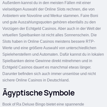
Außerdem kannst du in den meisten Fällen mit einer
vielseitigen Auswahl der Online Slots rechnen, die von
Anbietern wie Novoline und Merkur stammen. Faire Boni
und gute Auszahlungsquoten gehören ebenfalls zu den
Vorzügen der Echtgeld Casinos. Aber auch in der Welt der
virtuellen Spielbanken ist nicht alles Sonnenschein. Die
Slots haben in Online Casinos meistens bessere RTP-
Werte und eine größere Auswahl von unterschiedlichen
Spieleherstellern und Automaten. Dafür kannst du in lokalen
Spielbanken deine Gewinne direkt mitnehmen und in
Echtgeld Casinos dauert es manchmal etwas länger.
Darunter befinden sich auch immer unseriöse und nicht
sichere Online Casinos in Deutschland.
Ägyptische Symbole
Book of Ra Deluxe Bingo bietet eine spannende