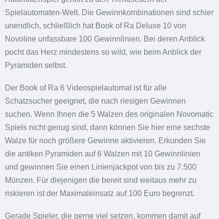
Spielautomaten-Welt. Die Gewinnkombinationen sind schier
unendlich, schließlich hat Book of Ra Deluxe 10 von
Novoline unfassbare 100 Gewinnlinien. Bei deren Anblick
pocht das Herz mindestens so wild, wie beim Anblick der
Pyramiden selbst.
Der Book of Ra 6 Videospielautomat ist für alle
Schatzsucher geeignet, die nach riesigen Gewinnen
suchen. Wenn Ihnen die 5 Walzen des originalen Novomatic
Spiels nicht genug sind, dann können Sie hier eine sechste
Walze für noch größere Gewinne aktivieren. Erkunden Sie
die antiken Pyramiden auf 6 Walzen mit 10 Gewinnlinien
und gewinnen Sie einen Linienjackpot von bis zu 7.500
Münzen. Für diejenigen die bereit sind weitaus mehr zu
riskieren ist der Maximaleinsatz auf 100 Euro begrenzt.
Gerade Spieler, die gerne viel setzen, kommen damit auf