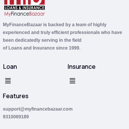
MyFinanceBazaar is backed by a team of highly
experienced and truly efficient professionals who have
been dedicatedly serving in the field
of
Loans
and
Insurance
since 1999.
Loan
Insurance
Features
support@myfinancebazaar.com
9310069189