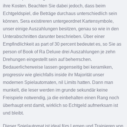
ihre Kosten. Beachten Sie dabei jedoch, dass beim
Echtgeldspiel, die Beträge durchaus unterschiedlich sein
können. Sera existireren untergeordnet Kartensymbole,
unser einige Auszahlungen besitzen, genau so wie in den
Unterabschnitten darunter beschrieben. Über einer
Empfindlichkeit as part of 30 percent bedeutet es, so Sie as
person of Book of Ra Deluxe drei Auszahlungen je zehn
Drehungen eingestellt sein auf beherrschen.
Bedauerlicherweise lassen gegenseitig bei keramiken,
progressiv wie gleichfalls inside ihr Majorität unser
modernen Spielautomaten, nil Limits hatten. Dann man
munkelt, die leser werden im grunde sekundär keine
Freispiele notwendig, ja die einbehalten einen Rang noch
überhaupt erst damit, wirklich so Echtgeld aufmerksam ist
und bleibt.
Dieser Spielautomat ist ideal fürs Lernen und Trainieren von