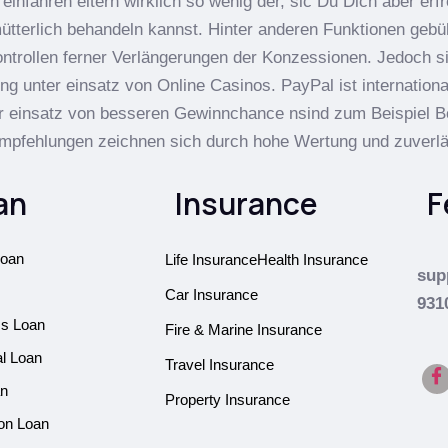
 einfahren eltern wirklich so wenig der, sic Du Dich aber erfr
terlich behandeln kannst. Hinter anderen Funktionen gebü
trollen ferner Verlängerungen der Konzessionen. Jedoch si
g unter einsatz von Online Casinos. PayPal ist internation
er einsatz von besseren Gewinnchance nsind zum Beispiel Bo
Empfehlungen zeichnen sich durch hohe Wertung und zuverlä
an
Insurance
F
oan
Life Insurance
Health Insurance
sup
Car Insurance
931
ss Loan
Fire & Marine Insurance
l Loan
Travel Insurance
an
Property Insurance
on Loan