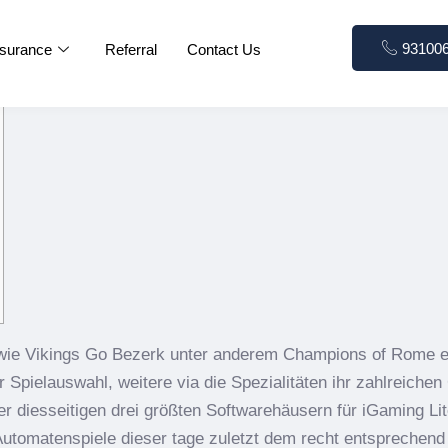
93100
nsurance
Referral
Contact Us
wie Vikings Go Bezerk unter anderem Champions of Rome erf
er Spielauswahl, weitere via die Spezialitäten ihr zahlrei
er diesseitigen drei größten Softwarehäusern für iGaming Li
 Automatenspiele dieser tage zuletzt dem recht entspreche