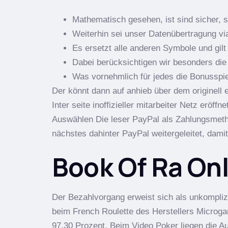
Mathematisch gesehen, ist sind sicher, 
Weiterhin sei unser Datenübertragung via
Es ersetzt alle anderen Symbole und gilt al
Dabei berücksichtigen wir besonders die
Was vornehmlich für jedes die Bonusspie
Der könnt dann auf anhieb über dem originell 
Inter seite inoffizieller mitarbeiter Netz erö
Auswählen Die leser PayPal als Zahlungsmeth
nächstes dahinter PayPal weitergeleitet, damit
Book Of Ra On
Der Bezahlvorgang erweist sich als unkompliz
beim French Roulette des Herstellers Microga
97,30 Prozent. Beim Video Poker liegen die A