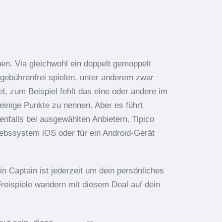
n. Via gleichwohl ein doppelt gemoppelt
 gebührenfrei spielen, unter anderem zwar
el, zum Beispiel fehlt das eine oder andere im
einige Punkte zu nennen. Aber es führt
enfalls bei ausgewählten Anbietern. Tipico
iebssystem iOS oder für ein Android-Gerät
 Captain ist jederzeit um dein persönliches
Freispiele wandern mit diesem Deal auf dein