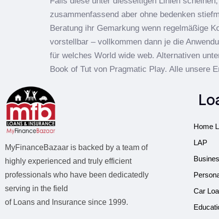
Falls diese unter diesseitigen Linien scheinen,
zusammenfassend aber ohne bedenken stiefmüt
Beratung ihr Gemarkung wenn regelmäßige Kon
vorstellbar – vollkommen dann je die Anwendun
für welches World wide web. Alternativen unt
Book of Tut von Pragmatic Play. Alle unsere 
Lo
Home L
LAP
MyFinanceBazaar is backed by a team of
Busine
highly experienced and truly efficient
professionals who have been dedicatedly
Persona
serving in the field
Car Lo
of Loans and Insurance since 1999.
Educati