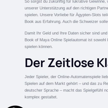
So sorgst du zukünftig für lukrative Gewinne,
unserer Unterstützung auf den richtigen Part
spielen. Unsere Vorliebe für Ägypten-Slots te
Book aus Erfahrung. Auch die Schweizer solle
Damit Ihr Geld und Ihre Daten sicher sind un
Book of Maya Online Spielautomat ist sowohl 
spielen können.
Der Zeitlose K
Jeder Spieler, der Online-Automatenspiele lieb
Spielen auf dem Markt gehört – und das zu Re
deutscher Sprache – macht das Spielgefühl n
komplex gestaltet.