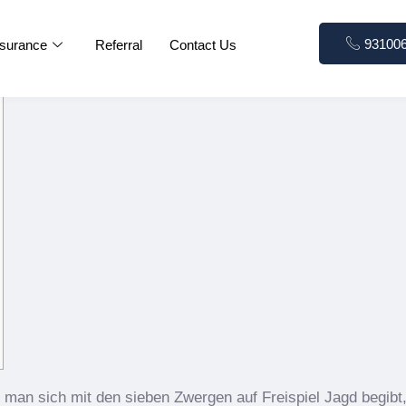
93100
nsurance
Referral
Contact Us
 man sich mit den sieben Zwergen auf Freispiel Jagd begibt,