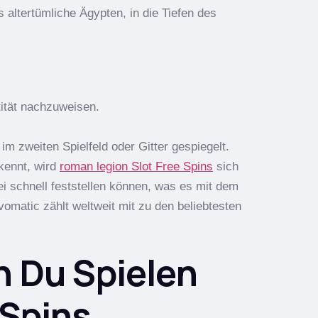
s altertümliche Ägypten, in die Tiefen des
tität nachzuweisen.
im zweiten Spielfeld oder Gitter gespiegelt.
kennt, wird
roman legion Slot Free Spins
sich
ei schnell feststellen können, was es mit dem
omatic zählt weltweit mit zu den beliebtesten
n Du Spielen
 Spins