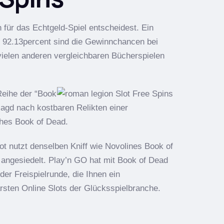
 für das Echtgeld-Spiel entscheidest. Ein
n 92.13percent sind die Gewinnchancen bei
 vielen anderen vergleichbaren Bücherspielen
Reihe der “Book
Jagd nach kostbaren Relikten einer
ches Book of Dead.
ot nutzt denselben Kniff wie Novolines Book of
 angesiedelt. Play’n GO hat mit Book of Dead
der Freispielrunde, die Ihnen ein
ärsten Online Slots der Glücksspielbranche.