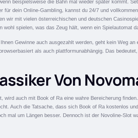
 wenn beispielsweise die Bahn mal wieder später kommt. Set
ner für dein Online-Gambling, kannst du 24/7 und vollkomm
ilen wir mit vielen österreichischen und deutschen Casinos
n wohl spielen, was das Zeug hält, wenn ein Spielautomat 
d Ihnen Gewinne auch ausgezahlt werden, geht kein Weg an 
browserbasiert als auch plattformunabhängig. Das bedeutet,
lassiker Von Novom
t, wird auch mit Book of Ra eine wahre Bereicherung finden. 
cht. Auch die Tatsache, dass sich Book of Ra kostenlos und
och mal um Längen besser. Dennoch ist der Novoline-Slot w