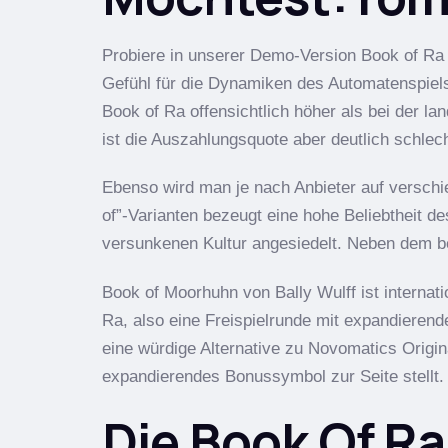
Probiere in unserer Demo-Version Book of Ra k
Gefühl für die Dynamiken des Automatenspiels
Book of Ra offensichtlich höher als bei der la
ist die Auszahlungsquote aber deutlich schlech
Ebenso wird man je nach Anbieter auf versch
of”-Varianten bezeugt eine hohe Beliebtheit d
versunkenen Kultur angesiedelt. Neben dem be
Book of Moorhuhn von Bally Wulff ist internat
Ra, also eine Freispielrunde mit expandieren
eine würdige Alternative zu Novomatics Origina
expandierendes Bonussymbol zur Seite stellt. 
Die Book Of R