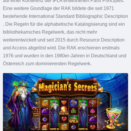
auf einer Konferenz der IFLA entworfenen Paris Principles.
Eine weitere Grundlage der RAK bildete die seit 1971
bestehende International Standard Bibliographic Description
. Die Regeln für die alphabetische Katalogisierung sind ein
bibliothekarisches Regelwerk, das nicht mehr
weiterentwickelt und seit 2015 durch Resource Description
and Access abgelöst wird. Die RAK erschienen erstmals
1976 und wurden in den 1980er-Jahren in Deutschland und
Österreich zum dominierenden Regelwerk.